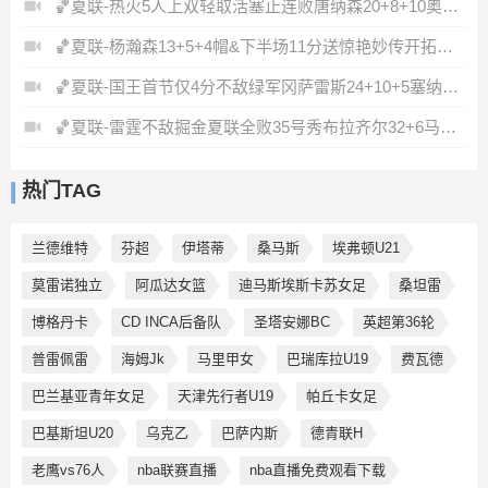
🏀夏联-热火5人上双轻取活塞止连败唐纳森20+8+10奥科里27分
🏀夏联-杨瀚森13+5+4帽&下半场11分送惊艳妙传开拓者力克掘金
🏀夏联-国王首节仅4分不敌绿军冈萨雷斯24+10+5塞纳克10+12
🏀夏联-雷霆不敌掘金夏联全败35号秀布拉齐尔32+6马拉14+7+6
热门TAG
兰德维特
芬超
伊塔蒂
桑马斯
埃弗顿U21
莫雷诺独立
阿瓜达女篮
迪马斯埃斯卡苏女足
桑坦雷
博格丹卡
CD INCA后备队
圣塔安娜BC
英超第36轮
普雷佩雷
海姆Jk
马里甲女
巴瑞库拉U19
费瓦德
巴兰基亚青年女足
天津先行者U19
帕丘卡女足
巴基斯坦U20
乌克乙
巴萨内斯
德青联H
老鹰vs76人
nba联赛直播
nba直播免费观看下载