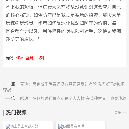
不上我的短板，但进康大之前我从没意识到这会成为自己
的核心强项。如今防守已是我立足赛场的招牌，那段大学
历练弥足珍贵。学着如何赢球让我深知防守的价值，每一
回合都全力以赴、用侵略性的对抗限制对手，这便是我痴
迷防守的原因。”
标签
NBA
篮球
马刺
上一篇：
麦迪：尼克斯季后赛还没有真正经受过考验 我看好马刺6场
夺冠！
下一篇：
哈珀：在我的时代福克斯是个大人物 在某种意义上他像我叔
热门视频
更多 >>