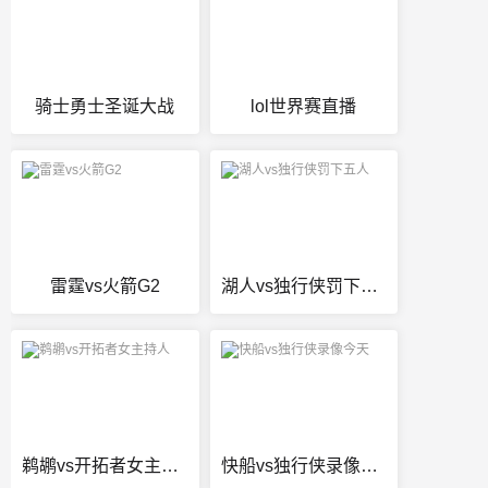
骑士勇士圣诞大战
lol世界赛直播
雷霆vs火箭G2
湖人vs独行侠罚下五人
鹈鹕vs开拓者女主持人
快船vs独行侠录像今天