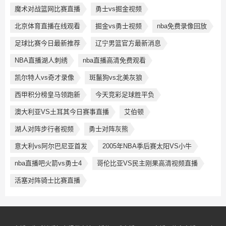
魔术对战篮网比赛直播
勇士vs掘金视频
北京体育直播在线观看
掘金vs勇士视频
nba免费录像回放
足球比赛今日最新推荐
辽宁男篮官方最新消息
NBA直播湖人刺绣
nba直播高清免费观看
凯尔特人vs奇才录像
斑鬣狗vs北美灰狼
西甲积分榜皇马领跑新
今天竞彩足球胜平负
澳大利亚VS土耳其今日赛事直播
艾伯顿
湖人对阵步行者视频
勇士对阵灰熊
意大利vs阿尔巴尼亚首发
2005年NBA季后赛太阳VS小牛
nba直播吧火箭vs勇士4
哥伦比亚VS民主刚果高清视频直播
活塞对阵骑士比赛直播