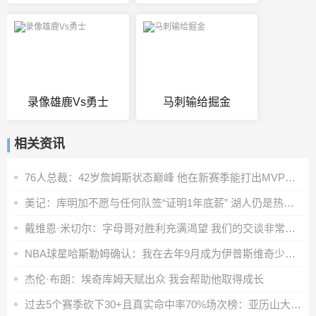
录像雄鹿Vs勇士
马刺输给掘金
相关资讯
76人总裁：42岁詹姆斯状态巅峰 他在新赛季能打出MVP级别的表现
美记：库明加不愿与任何队签“证明1年底薪” 湖人仍是热门下家
戴维恩·米切尔：字母哥对胜利充满渴望 我们的交谈非常融洽
NBA球星哈斯勒姆确认：我在去年9月成为伊普斯维奇少数股东
杰伦·布朗：埃奇库姆天赋出众 我会帮助他取得成长
过去5个赛季砍下30+且真实命中率70%场次榜：亚历山大第一