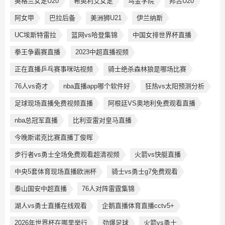
英格兰女足U20
希奥利艾女足
乌金学院
邦古U20
阿女甲
巴拉后备
美洲狮U21
伊兰纳斯
UC埃斯特雷拉
篮网vs哈登集锦
中国女排世界杯直播
拳王争霸赛直播
2023中超直播视频
正在直播乒乓赛事咪咕视频
骑士绝杀森林狼是哪场比赛
76人vs奇才
nba直播app哪个软件好
狂热vs太阳预测分析
足球现场直播免费视频直播
阿根廷VS奥地利免费观看直播
nba总冠军直播
比利亚雷对皇马直播
今晚斯诺克比赛直播丁俊晖
步行者vs勇士全场免费观看超清视频
火箭vs快艇直播
中央5套体育现场直播欧洲杯
骑士vs勇士g7免费观看
泰山国安中超直播
76人对阵雷霆集锦
湖人vs勇士直播在线观看
企鹅直播体育直播cctv5+
2026年世界杯在哪里举行
劲爆足球
火箭vs勇士