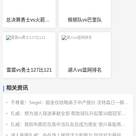
总决赛勇士vs火箭录像回放
佩顿队vs巴里队
雷霆vs勇士127比121
湖人vs篮网排名
相关资讯
不尊重！Siegel：掘金仅给略高于中产报价 沃特森已一脚迈出大门
扎威：想为湖人球迷奉献全部 帮助球队升起第18面冠军旗帜
扎威：我和布朗尼在高中当队友后成为朋友 很兴奋能再次并肩作战
湖人新援扎威：会在场上展现活力和努力 防守对方最好的球员