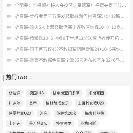
全明星：华盛顿神秘人夺投篮之星冠军！福德夺得三分大赛冠军！
🏀夏联-步行者第三节爆发轻取鹈鹕河村勇辉5+5+12斯劳森22分
🏀夏联-热火5人上双轻取活塞止连败唐纳森20+8+10奥科里27分
🏀夏联-杨瀚森13+5+4帽&下半场11分送惊艳妙传开拓者力克掘金
🏀夏联-国王首节仅4分不敌绿军冈萨雷斯24+10+5塞纳克10+12
🏀夏联-雷霆不敌掘金夏联全败35号秀布拉齐尔32+6马拉14+7+6
热门TAG
斯拉渥
德国U18
甘拿斯亚门多萨
米斯克图
扎达尔
奥甲
柏林赫塔女足
土耳其女篮U20
萨曼拜亚U20
河床
英超第20轮
梅索科菲德
卡列夫
莱万特B队
特罗图尔
菲格内斯