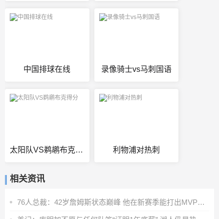
中国排球在线
录像骑士vs马刺国语
太阳队VS鹈鹕布克得分
利物浦对热刺
相关资讯
76人总裁：42岁詹姆斯状态巅峰 他在新赛季能打出MVP级别的表现