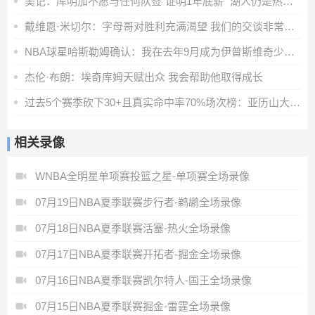
美记：库明加不愿与任何队签“证明1年底薪” 湖人仍是热门下家
戴维恩·米切尔：字母哥对胜利充满渴望 我们的交谈非常融洽
NBA球星哈斯勒姆确认：我在去年9月成为伊普斯维奇少数股东
杰伦·布朗：埃奇库姆天赋出众 我会帮助他取得成长
过去5个赛季砍下30+且真实命中率70%场次榜：亚历山大第一
相关录像
WNBA全明星单项赛投篮之星-单项赛全场录像
07月19日NBA夏季联赛步行者-鹈鹕全场录像
07月18日NBA夏季联赛活塞-热火全场录像
07月17日NBA夏季联赛开拓者-掘金全场录像
07月16日NBA夏季联赛凯尔特人-国王全场录像
07月15日NBA夏季联赛掘金-雷霆全场录像