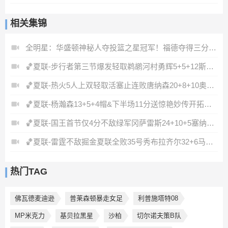
相关集锦
全明星：华盛顿神秘人夺投篮之星冠军！福德夺得三分大赛冠军！
🏀夏联-步行者第三节爆发轻取鹈鹕河村勇辉5+5+12斯劳森22分
🏀夏联-热火5人上双轻取活塞止连败唐纳森20+8+10奥科里27分
🏀夏联-杨瀚森13+5+4帽&下半场11分送惊艳妙传开拓者力克掘金
🏀夏联-国王首节仅4分不敌绿军冈萨雷斯24+10+5塞纳克10+12
🏀夏联-雷霆不敌掘金夏联全败35号秀布拉齐尔32+6马拉14+7+6
热门TAG
佛瓦德麦迪逊
普莱森顿暴走女足
利普施塔特08
MP米克力
基贝拉黑星
沙柏
切尔诺夫策B队