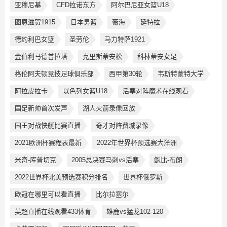
亚穆尼基
CFD拉诺东方
阿尔巴尼亚女篮U18
图恩滋贺1915
日本男篮
薇海
延特拉
德约利巴女篮
圣劳伦
马力特萨1921
金伯利马德普拉塔
克里斯蒂安松
科林蒂安女足
格伦阿夫顿竞技足球俱乐部
西甲第30轮
韦斯特蒙特大学
阿拉皮拉卡
以色列女篮U18
活塞对阵魔术在线观看
国足新帅首次发声
湖人火箭录像回放
国王对战快艇比赛直播
奇才对阵费城录像
2021欧洲杯赛程表最新
2022年世界杯预选赛大洋洲
米奇-库普切克
2005总决赛马刺vs活塞
鲍比-布朗
2022世界杯北美预选赛积分排名
世界杯俄罗斯
欧冠在哪里可以看直播
比尔拉塞尔
英超直播在线观看433体育
雄鹿vs猛龙102-120