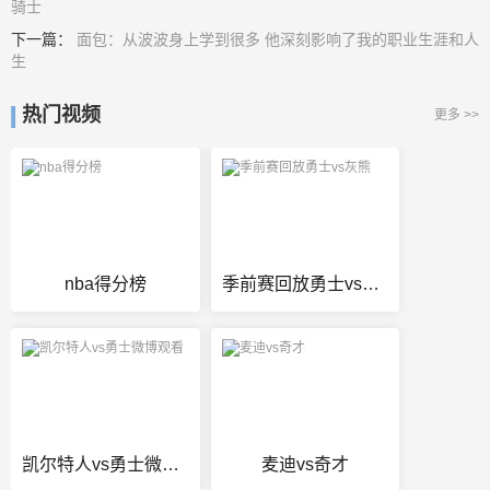
骑士
下一篇：
面包：从波波身上学到很多 他深刻影响了我的职业生涯和人
生
热门视频
更多 >>
nba得分榜
季前赛回放勇士vs灰熊
凯尔特人vs勇士微博观看
麦迪vs奇才