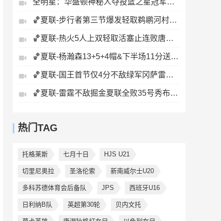
全明星：华盛顿神秘人夺投篮之星冠军！福德夺得三分大赛冠军！
🏀夏联-步行者第三节爆发轻取鹈鹕河村勇辉5+5+12斯劳森22分
🏀夏联-热火5人上双轻取活塞止连败唐纳森20+8+10奥科里27分
🏀夏联-杨瀚森13+5+4帽&下半场11分送惊艳妙传开拓者力克掘金
🏀夏联-国王首节仅4分不敌绿军冈萨雷斯24+10+5塞纳克10+12
🏀夏联-雷霆不敌掘金夏联全败35号秀布拉齐尔32+6马拉14+7+6
热门TAG
托格莱斯
七月十日
HJS U21
切里尼奥拉
圣洛伦索
新南威尔士U20
多科苏德体育会后备队
JPS
西班牙U16
日利纳B队
英超第30轮
贝内文托