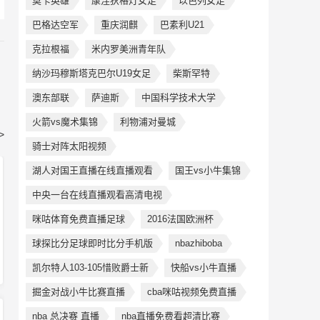
莫卡英雄
康涅狄格灯女足
以色列女足
巴格达空军
重庆润麒
巴素利U21
克拉根福
米内罗美洲青年队
纳沙玛穆斯塔克巴尔U19女足
柴斯罕特
澳东部联
萨迪斯
中国科学技术大学
火箭vs魔术集锦
利物浦对曼城
>
骑士对阵太阳视频
湖人对国王直播在线直播观看
国王vs小牛集锦
中央一台在线直播观看高清电视
咪咕体育免费直播足球
2016法国欧洲杯
球探比分足球即时比分手机版
nbazhiboba
凯尔特人103-105惜败爵士新
快船vs小牛直播
掘金对战小牛比赛直播
cba咪咕视频免费直播
nba 总决赛 直播
nba直播免费看超清比赛