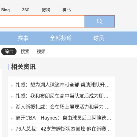
Bing
360
搜狗
神马
赛事
全部频道
球员
综合
搜索
视频
相关资讯
扎威：想为湖人球迷奉献全部 帮助球队升起第18面冠军旗帜
扎威：我和布朗尼在高中当队友后成为朋友 很兴奋能再次并肩作战
湖人新援扎威：会在场上展现活力和努力 防守对方最好的球员
离开CBA！Haynes：自由球员后卫阿隆德斯·威廉姆斯签约奇才
76人总裁：42岁詹姆斯状态巅峰 他在新赛季能打出MVP级别的表现