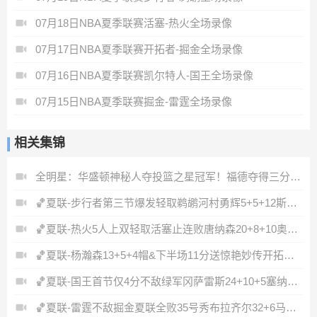
07月18日NBA夏季联赛活塞-热火全场录像
07月17日NBA夏季联赛开拓者-掘金全场录像
07月16日NBA夏季联赛凯尔特人-国王全场录像
07月15日NBA夏季联赛掘金-雷霆全场录像
相关集锦
全明星：华盛顿神秘人夺投篮之星冠军！福德夺得三分大赛冠军！
🏀夏联-步行者第三节爆发轻取鹈鹕河村勇辉5+5+12斯劳森22分
🏀夏联-热火5人上双轻取活塞止连败唐纳森20+8+10奥科里27分
🏀夏联-杨瀚森13+5+4帽&下半场11分送惊艳妙传开拓者力克掘金
🏀夏联-国王首节仅4分不敌绿军冈萨雷斯24+10+5塞纳克10+12
🏀夏联-雷霆不敌掘金夏联全败35号秀布拉齐尔32+6马拉14+7+6