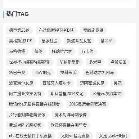
热门TAG
德甲第23轮
布达佩斯捍卫者B队
罗滕施泰恩
奥格斯堡U19
皇家社会
斯波蒂瓦女篮
基菲萨
马格德堡
律伦
托瑞维尔贾
万卡约
世界杯小组赛B组第3轮
华纳斯堡斯
多米甲
点赞法国
塔巴蒂奥
HSV胡克
拉科蒂沃
巴赫达尔凯内马
波克海尔女足
西班牙人塔尔卡
迈阿密城女足
美冠
阿兰提亚拉罗切特
斯科普里2014女足
公鹿vs灰狼集锦
腾讯nba无插件直播在线观看
2016奥运会男篮决赛
步行者对阵老鹰录像
魔术对阵马刺录像
费城对阵老鹰视频
欧冠杯直播在哪里看
nba在线无插件手机直播
太阳vs猛龙直播
女足世界杯时间