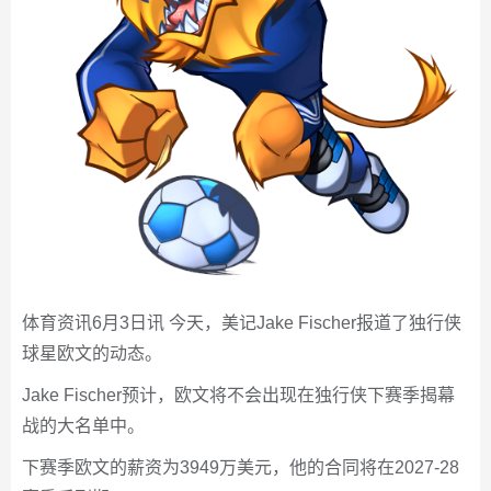
体育资讯6月3日讯 今天，美记Jake Fischer报道了独行侠
球星欧文的动态。
Jake Fischer预计，欧文将不会出现在独行侠下赛季揭幕
战的大名单中。
下赛季欧文的薪资为3949万美元，他的合同将在2027-28