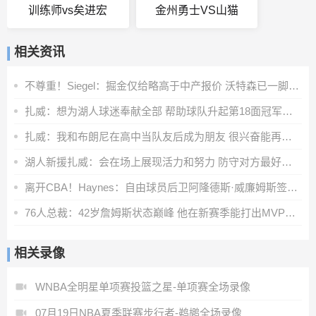
训练师vs矣进宏
金州勇士VS山猫
相关资讯
不尊重！Siegel：掘金仅给略高于中产报价 沃特森已一脚迈出大门
扎威：想为湖人球迷奉献全部 帮助球队升起第18面冠军旗帜
扎威：我和布朗尼在高中当队友后成为朋友 很兴奋能再次并肩作战
湖人新援扎威：会在场上展现活力和努力 防守对方最好的球员
离开CBA！Haynes：自由球员后卫阿隆德斯·威廉姆斯签约奇才
76人总裁：42岁詹姆斯状态巅峰 他在新赛季能打出MVP级别的表现
相关录像
WNBA全明星单项赛投篮之星-单项赛全场录像
07月19日NBA夏季联赛步行者-鹈鹕全场录像