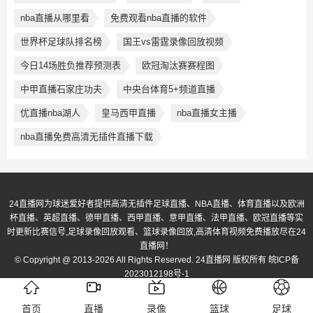
nba直播从哪里看
免费观看nba直播的软件
世界杯足球队排名榜
国王vs雷霆录像回放视频
今日14场胜负推荐预测表
欧冠淘汰赛赛程图
中甲直播石家庄功夫
中央台体育5+频道直播
优直播nba湖人
皇马西甲直播
nba直播女主播
nba直播免费高清无插件直播下载
24直播网为球迷爱好者提供高清无插件足球直播、NBA直播、体育直播以及欧洲
杯直播、英超直播、德甲直播、西甲直播、意甲直播、法甲直播、欧冠直播等实
时更新比赛信号,足球录像回放观看、篮球录像回放,高清体育视频免费播放尽在24
直播网！
© Copyright @ 2013-2026 All Rights Reserved. 24直播网 版权所有
皖ICP备
2023012198号-1
首页
直播
录像
篮球
足球