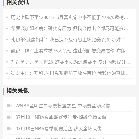
相关资讯
历史上砍下至少30+5+5且真实命中率不低于70%次数榜：詹姆斯居首
希罗谈加盟雄鹿：确实有压力 但我会付出全部尽可能多地打比赛
扎伊尔·威廉姆斯：我已迫不及待想上场比赛 愿盯防对手核心
凯记：绿军上赛季被76人黑七 这让他们想交易杰伦·布朗
？？勇记：勇士将26-27赛季视为过渡赛季 专注内部提升而非引援
猛龙主帅：斯科蒂·巴恩斯把防守放在首位 我和他的篮球理念一致
相关录像
WNBA全明星单项赛投篮之星-单项赛全场录像
07月19日NBA夏季联赛步行者-鹈鹕全场录像
07月18日NBA夏季联赛活塞-热火全场录像