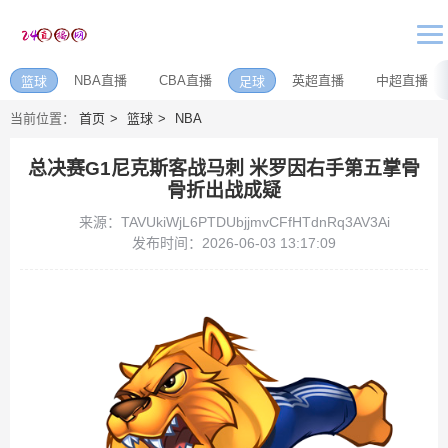
NBA直播
CBA直播
英超直播
中超直播
篮球
足球
当前位置：
首页
篮球
NBA
总决赛G1尼克斯客战马刺 米罗因右手第五掌骨
骨折出战成疑
来源：TAVUkiWjL6PTDUbjjmvCFfHTdnRq3AV3Ai
发布时间：2026-06-03 13:17:09