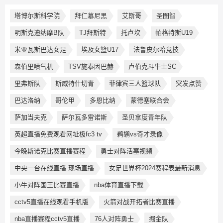
塔博尔斯科学院
拜仁慕尼黑
艾斯哥
圣图智
明斯克迪纳摩B队
TJ拜斯特
托卢坎
帕格特斯U19
米亚瓦斯巴达女足
埃及女篮U17
法鲁皮尔哈竞技
森伯里喷气机
TSV施泰因巴赫
卢伯克斗牛士SC
里弗斯队
斯威特什切青
菲律宾三人篮球队
突发点赞
巴达洛纳
哥伦甲
多恩比纳
蒙德塞联合会
萨加当夫克
萨尔瓦多雷诺斯
圣贝拿度青年队
英超直播免费观看网址极fc3 tv
鹈鹕vs奇才录像
今晚斯诺克比赛直播赛程
勇士对阵活塞视频
中央一台在线直播 现场直播
女足世界杯2024赛程表最新消息
小牛对阵国王比赛直播
nba体育直播下载
cctv5直播在线观看手机版
火箭对战开拓者比赛直播
nba直播赛程cctv5直播
76人对阵勇士
掘金队