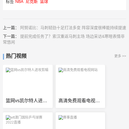
标签
NBA
尼克斯
篮球
上一篇：
阿努诺比：马刺韧劲十足打法多变 阵容深度很棒能持续提速
下一篇：
提前完成任务了？索汉重返马刺主场 场边采访&寒暄表情非
常悠闲
热门视频
更多 >>
篮网vs凯尔特人进攻剪辑
高清免费观看电视网站