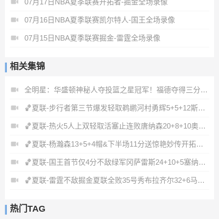
07月17日NBA夏季联赛开拓者-掘金全场录像
07月16日NBA夏季联赛凯尔特人-国王全场录像
07月15日NBA夏季联赛掘金-雷霆全场录像
相关集锦
全明星：华盛顿神秘人夺投篮之星冠军！福德夺得三分大赛冠军！
🏀夏联-步行者第三节爆发轻取鹈鹕河村勇辉5+5+12斯劳森22分
🏀夏联-热火5人上双轻取活塞止连败唐纳森20+8+10奥科里27分
🏀夏联-杨瀚森13+5+4帽&下半场11分送惊艳妙传开拓者力克掘金
🏀夏联-国王首节仅4分不敌绿军冈萨雷斯24+10+5塞纳克10+12
🏀夏联-雷霆不敌掘金夏联全败35号秀布拉齐尔32+6马拉14+7+6
热门TAG