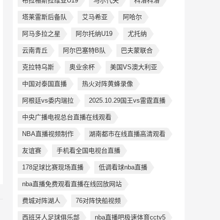
布拉格斯拉维亚U19
马尔代夫
科洛科洛
塔莱雷斯后备队
艾马希亚
阿哈尔
阿马多拉之星
阿尔托纳U19
尤托纳
云南青丘
阿尔巴塞特B队
巴夫蒙联合
克拉特乌斯
奥业余杯
美国VS澳大利亚
中国对泰国直播
热火对阵黄蜂录像
阿根廷vs委内瑞拉
2025.10.29国王vs雷霆直播
中央广播电视总台直播在线观看
NBA直播视频制作
湖南都市在线直播高清观看
友谊赛
手机看全国电视台直播
178足球比赛现场直播
低调看球nba直播
nba直播免费观看直播在线回放网站
费城对阵湖人
76对阵快船视频
西班牙人足球俱乐部
nba直播吧极速体育cctv5