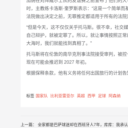
加纳在对阵威尔士队的友谊赛之前宣布了他们的大
时，主教练卡洛斯·奎罗斯表示：“这是一个简单
法院做出决定之前，无罪推定都适用于所有的法院
“但是今天，这不仅仅关乎托马斯。很不幸，社交
自己辩护，就被定罪了。所以，就让事情按照正常
大海时，我们就能找到真相了。”
托马斯将在伦敦的南华克刑事法院接受审判，被控七
现在可能会推迟到 2027 年初。
根据保释条款，他有义务将任何出国旅行的计划告
标签
国家队
比利亚雷亚尔
英超
西甲
足球
阿森纳
上一篇：
全家都是巴萨球迷却在西班牙人7年，库库：我承