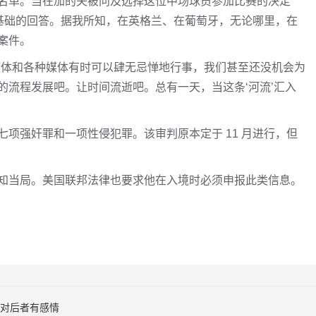
名单。当在加的夫被问及选择这位中场球员参加比赛的决定
而基础的回答。据我所知，在英格兰、在葡萄牙，无论哪里，在
案件。
媒体和各种媒体有时可以肆无忌惮地行事，我们甚至还没机会为
的流程发展吧。让时间流逝吧。总有一天，当这条‘河流’汇入
项强奸罪和一项性侵犯罪。该审判原本定于 11 月进行，但
知当局。美国联邦法律也要求他在入境时必须申报此类信息。
认对后者有感情