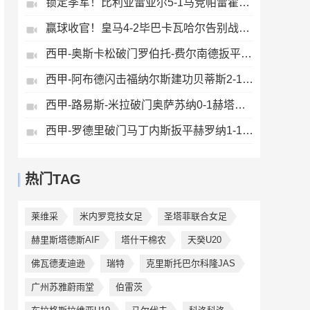
锁定季军！比利亚雷亚尔5-1马竞帕雷霍点射佩雷斯两射一传
赢球收官！皇马4-2毕巴卡瓦哈尔告别战助攻姆巴佩贝林厄姆破门
西甲-奥斯卡松破门罗伯托-费尔南德扳平西班牙人1-1皇家社会
西甲-阿布德闪击福纳尔斯建功贝蒂斯2-1莱万特
西甲-路易斯-米拉破门奥萨苏纳0-1赫塔费排第17惊险保级
西甲-罗德里破门马丁内斯扳平赫罗纳1-1埃尔切惨遭降级
热门TAG
莱维采
米内罗竞技女足
圣塔菲联合女足
赫里斯塔德斯AIF
塔什干棉农
天癸U20
佛瓦德麦迪逊
瑞特
克里斯托巴尔科隆JAS
广州苏雅蔚雨堂
伯雷茨