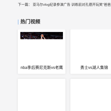
下一篇：
亚马尔vlog纪录参演广告 训练前对孔德开玩笑“爸爸
热门视频
nba季后赛尼克斯vs老鹰
勇士vs湖人集锦