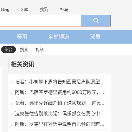
Bing
360
搜狗
神马
赛事
全部频道
球员
综合
搜索
视频
相关资讯
记者：小蜘蛛下周将告知西蒙尼离队愿望，并希望得到理解和帮助
阿斯：巴萨签罗德里费用约6000万欧元，提供4年税前3000万欧合同
记者：弗里克详细介绍了球队规划，罗德里非常认可并选择加盟巴萨
迪奥曼德告别莱比锡：俱乐部会在我心中占据特殊位置，感谢所有
阿斯：罗德里在对话中说明自己倾向巴萨理由，皇马对此理解＆祝好