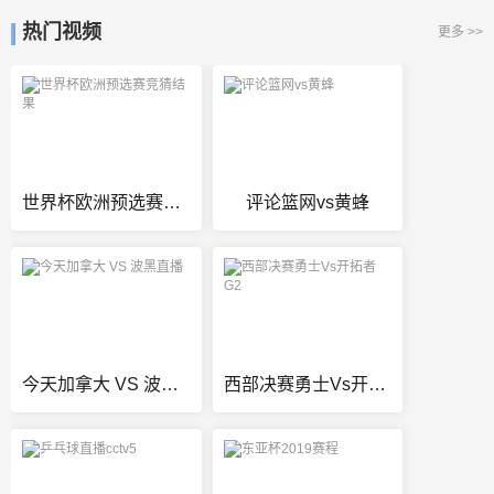
热门视频
更多 >>
世界杯欧洲预选赛竞猜结果
评论篮网vs黄蜂
今天加拿大 VS 波黑直播
西部决赛勇士Vs开拓者G2