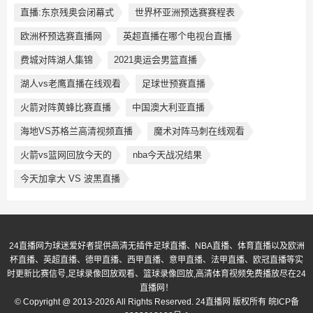
直播:东京残奥会闭幕式
世界杯亚洲预选赛赛程表
欧洲杯预选赛直播网
英超直播在哪个电视台直播
费城对阵湖人集锦
2021奥运会男篮直播
湖人vs老鹰直播在线观看
足球世预赛直播
火箭对阵黄蜂比赛直播
中国澳大利亚直播
海地VS苏格兰高清视频直播
魔术对阵马刺在线观看
火箭vs篮网回放今天的
nba今天战况结果
今天加拿大 VS 波黑直播
24直播网为球迷爱好者提供高清无插件足球直播、NBA直播、体育直播以及欧洲
杯直播、英超直播、德甲直播、西甲直播、意甲直播、法甲直播、欧冠直播等实
时更新比赛信号,足球录像回放观看、篮球录像回放,高清体育视频免费播放尽在24
直播网！
© Copyright @ 2013-2026 All Rights Reserved. 24直播网 版权所有
皖ICP备