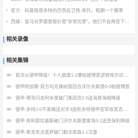
官方：科莫租借多特的巴西后卫扬·库托，租期一个赛季
西媒：皇马对罗德里报价曾“非常优厚”，他们不会再签下其他中场
相关录像
相关集锦
首次从德甲降级！十人狼堡1-2遭帕德博恩逆转库尔达加时赛制胜
德甲附加赛-双方均无建树首回合沃尔夫斯堡0-0帕德博恩
德甲-蒂茨闪击阿米里破门美因茨2-0送海登海姆降级
德甲-多特2-0不莱梅送对手3连败多特德甲亚军收官吉拉西破门
德甲-库利耶拉基斯破门沃尔夫斯堡客场3-1送圣保利降级
德甲-希克失点宽萨破门勒沃库森1-1汉堡