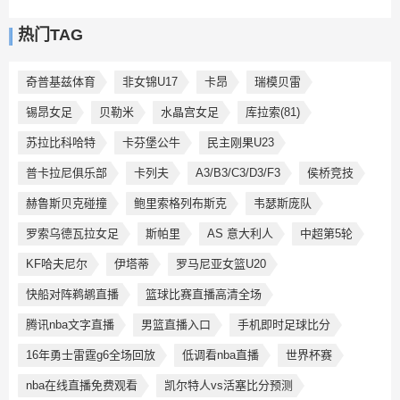
热门TAG
奇普基兹体育
非女锦U17
卡昂
瑞模贝雷
锡昂女足
贝勒米
水晶宫女足
库拉索(81)
苏拉比科哈特
卡芬堡公牛
民主刚果U23
普卡拉尼俱乐部
卡列夫
A3/B3/C3/D3/F3
侯桥竞技
赫鲁斯贝克碰撞
鲍里索格列布斯克
韦瑟斯庞队
罗索乌德瓦拉女足
斯帕里
AS 意大利人
中超第5轮
KF哈夫尼尔
伊塔蒂
罗马尼亚女篮U20
快船对阵鹈鹕直播
篮球比赛直播高清全场
腾讯nba文字直播
男篮直播入口
手机即时足球比分
16年勇士雷霆g6全场回放
低调看nba直播
世界杯赛
nba在线直播免费观看
凯尔特人vs活塞比分预测