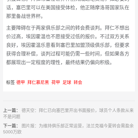
话，塞巴里可以在美国接受体检，他正随摩洛哥国家队在
那里备战世界杯。
主要障碍在于两家俱乐部之间的转会费谈判。拜仁不想出
价过高，埃因霍温也不愿接受过低的报价。不过双方关系
良好，埃因霍温乐意看到塞巴里加盟顶级俱乐部，但要求
获得合理补偿，谈判过程可能仍需一些时间，但如果各方
都展现出一定程度的理性，最终结果仍偏向积极。
标签
德甲
拜仁慕尼黑
荷甲
足球
转会
上一篇：
德天空：拜仁已向塞巴里开出书面报价，球员个人条款从来
不是问题
下一篇：
图片报：为维持俱乐部正常运营，法兰克福今夏转会需盈余
5000万欧