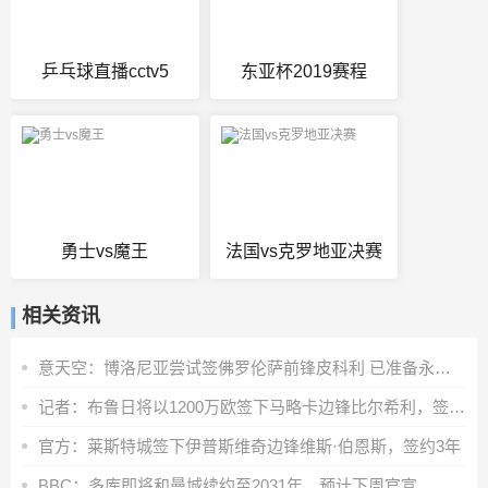
乒乓球直播cctv5
东亚杯2019赛程
勇士vs魔王
法国vs克罗地亚决赛
相关资讯
意天空：博洛尼亚尝试签佛罗伦萨前锋皮科利 已准备永久转会报价
记者：布鲁日将以1200万欧签下马略卡边锋比尔希利，签约至2030年
官方：莱斯特城签下伊普斯维奇边锋维斯·伯恩斯，签约3年
BBC：多库即将和曼城续约至2031年，预计下周官宣