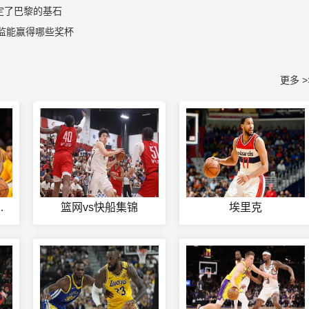
定了巴黎的基石
监能赢得哪些奖杯
更多 >
球的日本人
篮网vs快船集锦
埃里克