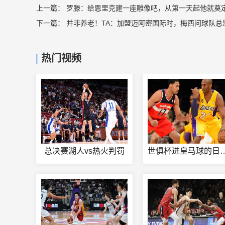
上一篇：
罗滕：给恩里克建一座雕像吧，从第一天起他就奠
下一篇：
并非养老！TA：加盟迈阿密国际时，梅西问球队总
热门视频
总决赛湖人vs热火判罚
世俱杯进皇马