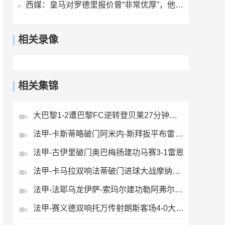
西媒：皇马对罗德里报价曾“非常优厚”，他们不会再签下其他中场
相关录像
相关集锦
大巴黎1-2遭巴黎FC逆转登贝莱27分钟伤退戈里替补双响+读秒绝杀
法甲-卡斯蒂略破门阿米内-斯拜扳平布雷斯特1-1昂热
法甲-古伊里破门奥巴梅扬建功马赛3-1雷恩
法甲-卡马拉双响法蒂破门进球大战摩纳哥4-5斯特拉斯堡
法甲-法耶乌龙伊萨-索玛尔建功勒阿弗尔2-0洛里昂
法甲-赛义德双响托万传射朗斯客场4-0大胜里昂