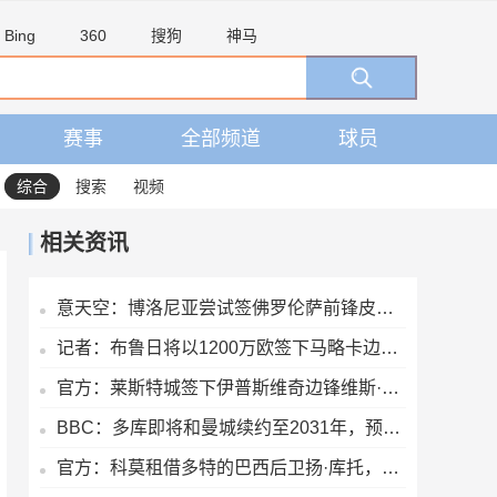
Bing
360
搜狗
神马
赛事
全部频道
球员
综合
搜索
视频
相关资讯
意天空：博洛尼亚尝试签佛罗伦萨前锋皮科利 已准备永久转会报价
记者：布鲁日将以1200万欧签下马略卡边锋比尔希利，签约至2030年
官方：莱斯特城签下伊普斯维奇边锋维斯·伯恩斯，签约3年
BBC：多库即将和曼城续约至2031年，预计下周官宣
官方：科莫租借多特的巴西后卫扬·库托，租期一个赛季