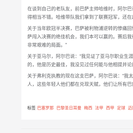
在谈到自己的老队友，前巴萨主帅哈维时，阿尔巴
得相当不错。哈维带队我们拿到了联赛冠军，还在
关于当年欧冠半决赛，巴萨被利物浦逆转的惨痛回
萨闯入决赛的绝佳机会，我们本可以赢的。赛后我
非常艰难的局面。”
关于亚马尔，阿尔巴说：“我见证了亚马尔职业生
的，他是历史最佳，我没见过任何能与他相提并论
关于弗利克执教的现在这支巴萨，阿尔巴说：“我
人，这些年轻人他们都在兑现天赋，他们让所有巴
标签
巴塞罗那
巴黎圣日耳曼
梅西
法甲
西甲
足球
迈