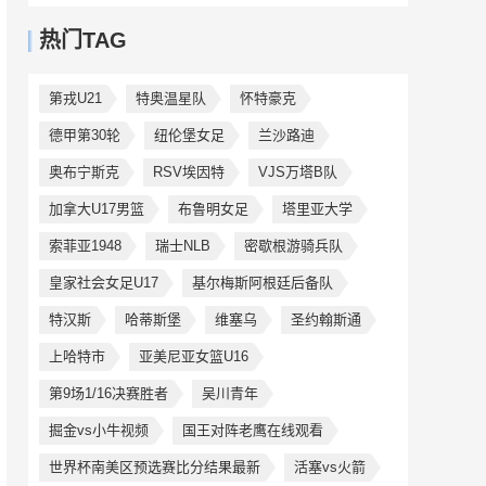
热门TAG
第戎U21
特奥温星队
怀特豪克
德甲第30轮
纽伦堡女足
兰沙路迪
奥布宁斯克
RSV埃因特
VJS万塔B队
加拿大U17男篮
布鲁明女足
塔里亚大学
索菲亚1948
瑞士NLB
密歇根游骑兵队
皇家社会女足U17
基尔梅斯阿根廷后备队
特汉斯
哈蒂斯堡
维塞乌
圣约翰斯通
上哈特市
亚美尼亚女篮U16
第9场1/16决赛胜者
吴川青年
掘金vs小牛视频
国王对阵老鹰在线观看
世界杯南美区预选赛比分结果最新
活塞vs火箭