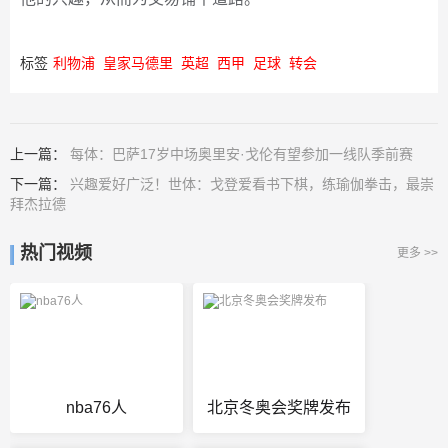
标签
利物浦
皇家马德里
英超
西甲
足球
转会
上一篇：
每体：巴萨17岁中场奥里安·戈伦有望参加一线队季前赛
下一篇：
兴趣爱好广泛！世体：戈登爱看书下棋，练瑜伽拳击，最崇
拜杰拉德
热门视频
更多 >>
nba76人
北京冬奥会奖牌发布