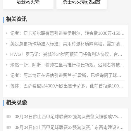
哈登vs火箭
勇士vs火箭g2回放
相关资讯
记者：纽卡斯尔联有意引进霍伊别尔，转会费1000万-1500万英镑
英足总更新球场准入标准：禁用砖混材质隔离墙，需加装安全防护层
HWG！罗马诺：曼城签34岁阿根廷门将鲁利达协议，合同2+1
焕然一新！阿斯：穆帅在皇马推行穆氏新规，迟到者将被罚缺席合练
记者：阿森纳正在评估引进费兰·托雷斯，已经询问了球员情况
每体：巴萨希望以4000万欧出售卡萨多，此前曾拒绝1000多万欧报价
相关录像
08月04日佛山西甲足球联赛32强淘汰赛肇庆恒骏成VS三七互娱全场录像
08月04日佛山西甲足球联赛32强淘汰赛广东西南建设VS香港圣徒全场录像