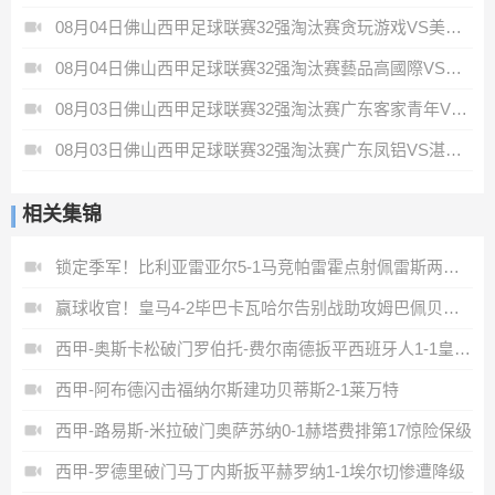
08月04日佛山西甲足球联赛32强淘汰赛贪玩游戏VS美的薪火全场录像
08月04日佛山西甲足球联赛32强淘汰赛藝品高國際VS湛江狂狼·粵辉能源全场录像
08月03日佛山西甲足球联赛32强淘汰赛广东客家青年VS广州英华思力U17全场录像
08月03日佛山西甲足球联赛32强淘汰赛广东凤铝VS湛江八部科技全场录像
相关集锦
锁定季军！比利亚雷亚尔5-1马竞帕雷霍点射佩雷斯两射一传
赢球收官！皇马4-2毕巴卡瓦哈尔告别战助攻姆巴佩贝林厄姆破门
西甲-奥斯卡松破门罗伯托-费尔南德扳平西班牙人1-1皇家社会
西甲-阿布德闪击福纳尔斯建功贝蒂斯2-1莱万特
西甲-路易斯-米拉破门奥萨苏纳0-1赫塔费排第17惊险保级
西甲-罗德里破门马丁内斯扳平赫罗纳1-1埃尔切惨遭降级