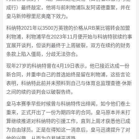
成行）最终敲定，他将与前利物浦队友阿诺德重聚，并在
皇马新帅穆里尼奥麾下效力。
科纳特2021年以3500万英镑的价格从RB莱比锡转会加盟
利物浦，利物浦早在2023年11月便开始与科纳特就续约事
宜展开谈判，但谈判最终于上周破裂，双方在续约的财务
条款上陷入僵局，分歧无法弥合。
现年27岁的科纳特曾在4月19日表示，他已接近达成一份
新合同，并重申自己的首选始终是留在利物浦，这些言论
表明，科纳特此前并未预料到自己与体育总监理查德·休斯
之间的续约谈判会以破裂告终。
皇马本赛季早些时候曾与科纳特传出绯闻，如今他们卷土
重来，正式开出了一份为期四年的合同。皇马原本并未打
算继续推进对科纳特的引援工作，直到上周才获悉他已成
为自由球员。正是在得知这一消息后，皇马迅速提升了对
他的兴趣，从而为交易铺平道路。