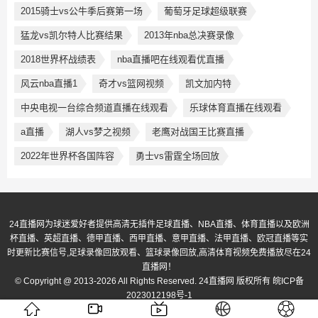
2015骑士vs公牛季后赛第一场
葡萄牙足球超级联赛
猛龙vs凯尔特人比赛结果
2013年nba总决赛录像
2018世界杯战绩表
nba直播吧在线观看优直播
风云nba直播1
奇才vs篮网视频
凯文加内特
中央电视一台综合频道直播在线观看
乐球体育直播在线观看
a直播
湖人vs梦之视频
老鹰对战国王比赛直播
2022年世界杯各国阵容
勇士vs雷霆全场回放
24直播网为球迷爱好者提供高清无插件足球直播、NBA直播、体育直播以及欧洲
杯直播、英超直播、德甲直播、西甲直播、意甲直播、法甲直播、欧冠直播等实
时更新比赛信号,足球录像回放观看、篮球录像回放,高清体育视频免费播放尽在24
直播网！
© Copyright @ 2013-2026 All Rights Reserved. 24直播网 版权所有
皖ICP备
2023012198号-1