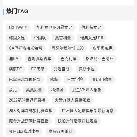
热门TAG
佛山“西甲”
加利福尼亚风暴女足
伯利兹女足
韩国女足
帝国联
莫雷利亚
瑞典女足U18
CA巴托洛梅米特雷
阿瑟尔穆尔博 U20
皮里奥威克
湘BA
查姆佩斯青年
巴克利镇
格洛丽亚巴纳萨
横滨FC
FC黑星
艾治臣斯
佩斯卡拉
巴拿马北部俱乐部
冰岛
日本学院
亚历山德里
蒙扎
奥莫尼亚
科海坦
掘金VS湖人集锦
2022足球世界杯直播
火箭vs湖人直播观看
湖人对阵森林狼比赛直播
广州恒大足球俱乐部最新消息
掘金对战篮网比赛直播
快船对阵活塞在线观看
今日cba篮球比赛
皇马vs贝蒂斯