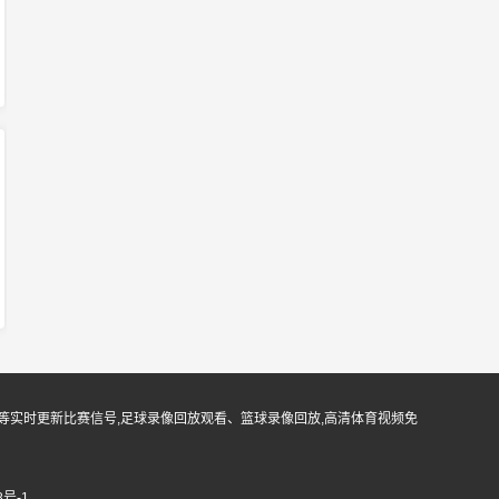
等实时更新比赛信号,足球录像回放观看、篮球录像回放,高清体育视频免
8号-1