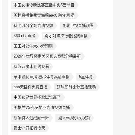
中国女排今晚比赛直播中央5套节目
英超直播免费责悔菿aac8典net可提
科比81分全场高清视频
湖北卫视直播观看
360 nba直播
奇才对阵步行者比赛直播
国王对公牛大小分预测
2026年世界杯南美区预选赛积分榜最新
灰熊vs魔术在线观看
意甲联赛直播 极尽体育高清直播
5星体育
nba无插件免费直播
篮球即时比分直播现场
中国女足世界杯3比2谁赢了
英格兰VS克罗地亚高清视频直播
凯尔特人迎战爵士新
湖人vs奥尔良视频
爵士vs开拓者今天