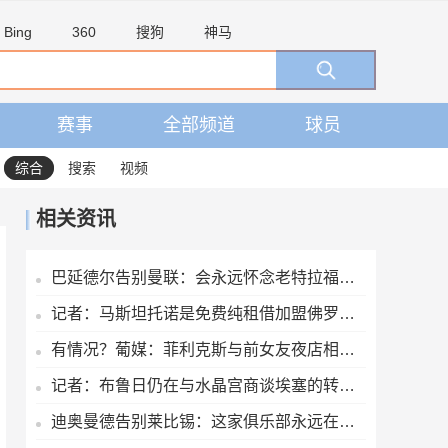
Bing
360
搜狗
神马
赛事
全部频道
球员
综合
搜索
视频
相关资讯
巴延德尔告别曼联：会永远怀念老特拉福德，我的心与你们同在
记者：马斯坦托诺是免费纯租借加盟佛罗伦萨，后者承担全额薪水
有情况？葡媒：菲利克斯与前女友夜店相遇，交谈后社媒再次互关
记者：布鲁日仍在与水晶宫商谈埃塞的转会交易
迪奥曼德告别莱比锡：这家俱乐部永远在我心中占据特殊位置