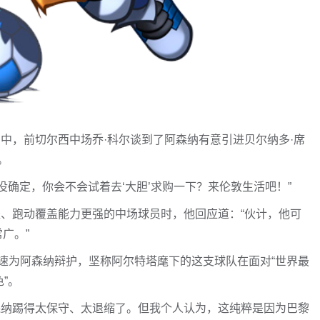
m播客节目中，前切尔西中场乔·科尔谈到了阿森纳有意引进贝尔纳多·席
。
没确定，你会不会试着去‘大胆’求购一下？来伦敦生活吧！”
轻、跑动覆盖能力更强的中场球员时，他回应道：“伙计，他可
广。”
速为阿森纳辩护，坚称阿尔特塔麾下的这支球队在面对“世界最
”。
森纳踢得太保守、太退缩了。但我个人认为，这纯粹是因为巴黎