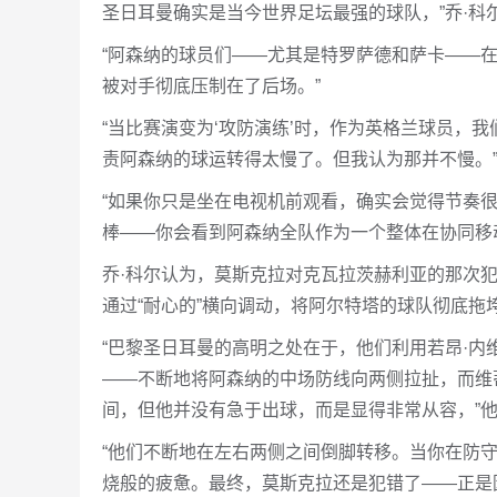
圣日耳曼确实是当今世界足坛最强的球队，”乔·科
“阿森纳的球员们——尤其是特罗萨德和萨卡——
被对手彻底压制在了后场。”
“当比赛演变为‘攻防演练’时，作为英格兰球员，
责阿森纳的球运转得太慢了。但我认为那并不慢。
“如果你只是坐在电视机前观看，确实会觉得节奏
棒——你会看到阿森纳全队作为一个整体在协同移
乔·科尔认为，莫斯克拉对克瓦拉茨赫利亚的那次
通过“耐心的”横向调动，将阿尔特塔的球队彻底拖
“巴黎圣日耳曼的高明之处在于，他们利用若昂·内
——不断地将阿森纳的中场防线向两侧拉扯，而维
间，但他并没有急于出球，而是显得非常从容，”
“他们不断地在左右两侧之间倒脚转移。当你在防
烧般的疲惫。最终，莫斯克拉还是犯错了——正是