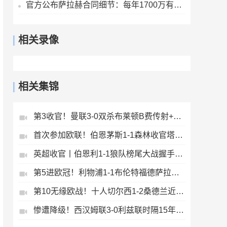
官方公布萨拉赫合同细节：每年1700万有保障收入+奖金+20%肖像权
相关录像
相关集锦
第3收官！曼联3-0双杀布莱顿B费传射+21助破纪录独享英超助攻王
首次参加欧联！伯恩茅斯1-1森林收官塔韦尼耶救主怀特远射破门
英超收官丨伯恩利1-1狼队榜尾大战握手言和两队双双降入英冠
第5进欧冠！利物浦1-1布伦特福德萨拉赫、罗伯逊结束9年红军生涯
第10无缘欧战！十人切尔西1-2桑德兰近9轮仅1胜桑德兰第7进欧战
惨遭降级！西汉姆联3-0利兹联时隔15年再度降级至英冠