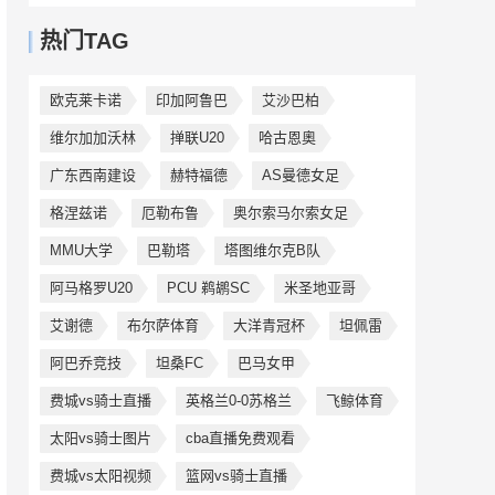
热门TAG
欧克莱卡诺
印加阿鲁巴
艾沙巴柏
维尔加加沃林
掸联U20
哈古恩奧
广东西南建设
赫特福德
AS曼德女足
格涅兹诺
厄勒布鲁
奥尔索马尔索女足
MMU大学
巴勒塔
塔图维尔克B队
阿马格罗U20
PCU 鹈鹕SC
米圣地亚哥
艾谢德
布尔萨体育
大洋青冠杯
坦佩雷
阿巴乔竞技
坦桑FC
巴马女甲
费城vs骑士直播
英格兰0-0苏格兰
飞鲸体育
太阳vs骑士图片
cba直播免费观看
费城vs太阳视频
篮网vs骑士直播