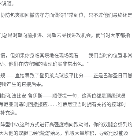
尔说道。
在协防包夹和回撤防守方面做得非常到位，只不过他们最终还是
我们总是渴望向前推进、渴望去寻找进攻机会。而当时大家都指
”
很慢，但如果你身临其境地在现场观看——我们当时的位置非常
动。他们在防守端的表现确实非常出色。”
犯规——直接导致了登贝莱点球扳平比分——正是巴黎圣日耳曼
垮所产生的直接后果。
维斯和法比安·鲁伊斯——顺便提一句，这两位都是顶级球员
蒂尼亚则适时回撤接应……维蒂尼亚当时拥有充裕的控球时
他补充道。
守阵型中以这种方式进行高强度横向跑动时，你的双腿会感到灼
因为他的双腿已经‘燃烧’殆尽，乳酸大量堆积，导致他没能及