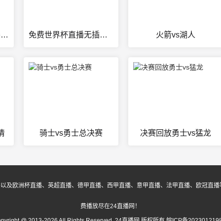
勇士vs雷霆nba季后赛g4
免费世界杯直播无插件观看.
火箭vs湖人
清
骑士vs勇士总决赛
决赛回放勇士vs猛龙
播以及欧洲杯直播、英超直播、德甲直播、西甲直播、意甲直播、法甲直播、欧冠直播
费播放尽在24直播网！
opyright @ 2013-2026 All Rights Reserved. 24直播网 版权所有
皖ICP备202301219