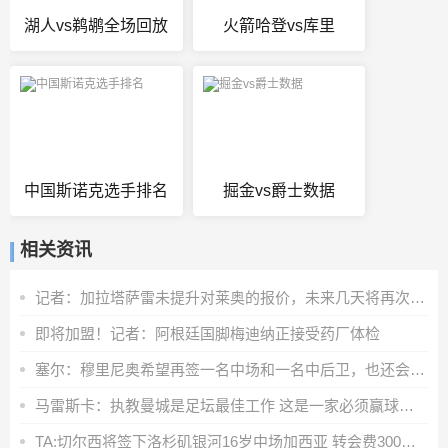
湖人vs鹈鹕全场回放
火箭哈登vs库里
中国斯诺克选手排名
掘金vs爵士数据
相关资讯
记者：加拉塔萨雷未提升对莱奥的报价，未来几天将再次和米兰谈判
即将加盟！记者：阿根廷国脚梅迪纳正接受药厂体检
塞尔：穆里尼奥希望再签一名中场和一名中后卫，也还会有球员离队
马雷斯卡：执教曼城是足坛最佳工作 这是一家必须赢球的俱乐部
TA:切尔西将签下洛杉矶银河16岁中场加西亚 转会费300万美元+浮动