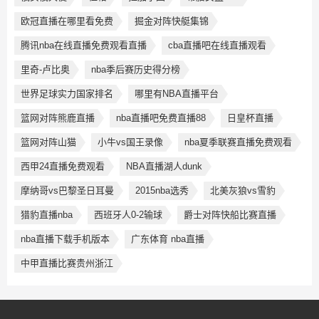
欧冠直播在哪里看免费
掘金对阵快艇集锦
腾讯nba在线直播免费观看直播
cba直播吧在线直播观看
里奇-卢比奥
nba季后赛历史得分榜
世界足球实力国家排名
哪里有NBA直播平台
篮网对阵熊鹿直播
nba直播吧免费直播88
日皇杯直播
篮网对阵山猫
小牛vs国王录像
nba夏季联赛直播免费观看
西甲24直播免费观看
NBA直播湖人dunk
摩纳哥vs巴黎圣日耳曼
2015nba选秀
北美灰狼vs雪豹
猎豹直播nba
西班牙人0-2输球
爵士对阵快船比赛直播
nba直播下载手机版本
广东体育 nba直播
中甲直播比赛贵州浙江