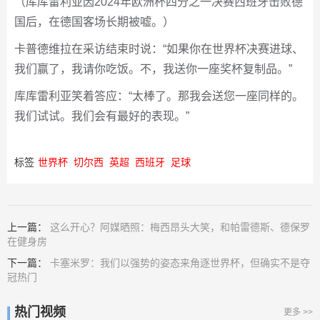
（库库雷利亚因2024年欧洲杯四分之一决赛西班牙击败德
国后，在德国客场长期被嘘。）
卡普德维拉在采访结束时说：“如果你在世界杯决赛进球、
我们赢了，我请你吃饭。不，我送你一座奖杯复制品。”
库库雷利亚笑着答应：“太棒了。那我会送您一座同样的。
我们试试。我们会有最好的表现。”
标签
世界杯
切尔西
英超
西班牙
足球
上一篇：
这么开心？阿媒晒照：梅西昂头大笑，和帕雷德斯、德保罗
在健身房
下一篇：
卡塞米罗：我们以强势的姿态来角逐世界杯，但确实不是夺
冠热门
热门视频
更多 >>