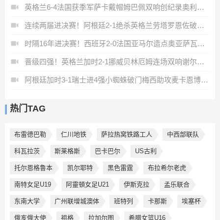
英格兰6-4法国获季军萨卡戴帽姆巴佩双响创纪录奥利塞2助+失良机
连续两届进决赛！阿根廷2-1绝杀英格兰劳塔罗恩佐破门梅西两助攻
时隔16年进决赛！西班牙2-0法国亚马尔造点奥亚萨瓦尔、波罗破门
晋级四强！英格兰加时2-1挪威贝林厄姆连场双响谢尔德鲁普破门
阿根廷加时3-1瑞士进4强小蜘蛛破门梅西助攻麦卡恩博洛假摔染红
热门TAG
布雷德巴勒
仁川地铁
萨拉热窝铁路工人
中西部联队
科瓦拉茨
斯莱格斯
巴卡巴尔
US古利
托尔恩格鲁本
凯尔耶特
黑色雷霆
布拉希尔老虎
南特女足U19
阿靈頓女足U21
伊斯克拉
孟乐联合
东南大学
广州联增城澳体
班特列
卡那斯
埃塞杯
俄亥俄大使
祖格
拉加尔图
希腊女篮U16