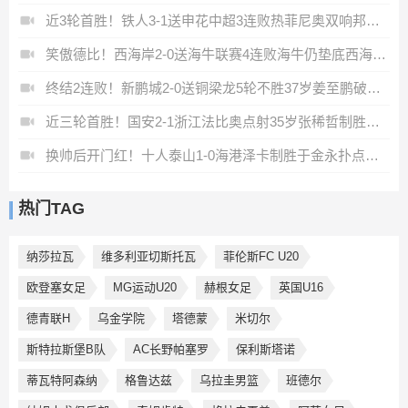
近3轮首胜！铁人3-1送申花中超3连败热菲尼奥双响邦本宜裕传射
笑傲德比！西海岸2-0送海牛联赛4连败海牛仍垫底西海岸升至第二
终结2连败！新鹏城2-0送铜梁龙5轮不胜37岁姜至鹏破门韦斯利建功
近三轮首胜！国安2-1浙江法比奥点射35岁张稀哲制胜王钰栋送助攻
换帅后开门红！十人泰山1-0海港泽卡制胜于金永扑点海港三球被吹
热门TAG
纳莎拉瓦
维多利亚切斯托瓦
菲伦斯FC U20
欧登塞女足
MG运动U20
赫根女足
英国U16
德青联H
乌金学院
塔德蒙
米切尔
斯特拉斯堡B队
AC长野帕塞罗
保利斯塔诺
蒂瓦特阿森纳
格鲁达兹
乌拉圭男篮
班德尔