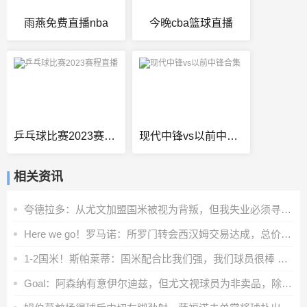
雨燕免费直播nba
今晚cba篮球直播
乒乓球比赛2023赛程直播
现代中锋vs以前中锋合集
相关资讯
夸德拉多：从尤文加盟国米被视为背叛，但我失业必须寻找其他选择
Here we go！罗马诺：所罗门转会西汉姆交易达成，总价达700万镑
1-2国米！斯帕莱蒂：国米配合比我们强，我们球员很棒 整体是关键
Goal：阿森纳有意伊尔迪兹，但尤文视球员为非卖品，除非天价购买