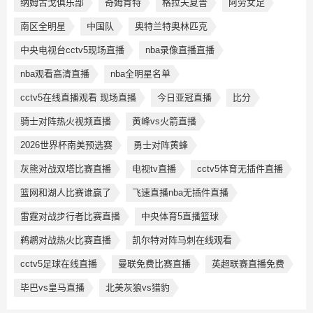
纳姆古戈俱乐部
奇姆肯特
格拉夫夏普
阿劳女足
南区全明星
中国队
奥特兰特奥林匹克
中央电视台cctv5现场直播
nba录像直播直播
nba观看高清直播
nba全明星名单
cctv5在线直播观看 现场直播
今日亚冠直播
比分
骑士对阵热火视频直播
黄峰vs火箭直播
2026世界杯南美预选赛
勇士对阵黄蜂
灰熊对战双塔比赛直播
电视tv直播
cctv5体育无插件直播
篮网和湖人比赛谁赢了
飞速直播nba无插件直播
雷霆对战步行者比赛直播
中央体育5直播篮球
鹈鹕对战热火比赛直播
凯尔特对阵马刺在线观看
cctv5足球在线直播
曼联免费比赛直播
英超联赛直播免费
毕巴vs皇马直播
北美灰狼vs猎豹