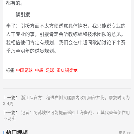
都有的。
——谈引援
李平：引援方面不太方便透露具体情况，我只能说专业的
人干专业的事，引援肯定会听教练组和技术团队的意见。
我相信他们肯定有规划，我们会在中超间歇期讨论下半赛
季乃至明年的球员规划。
标签
中国足球
中超
足球
重庆铜梁龙
上一篇：
浙江队官方：程进右侧大腿股内收肌局部损伤，康复时间为
3-4周
下一篇：
记者：阿苏埃很可能提前返回上海备战，让其代替盖伊作用
不现实
热门视频
更多 >>