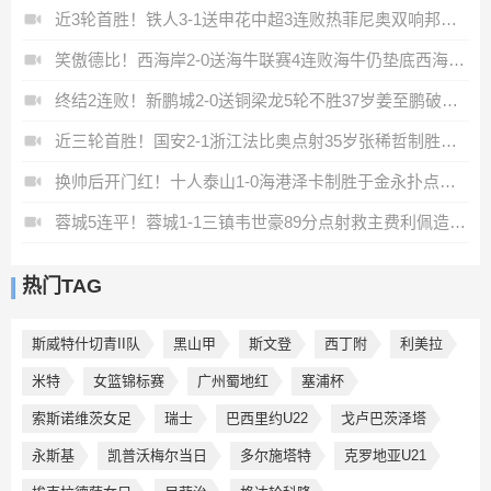
近3轮首胜！铁人3-1送申花中超3连败热菲尼奥双响邦本宜裕传射
笑傲德比！西海岸2-0送海牛联赛4连败海牛仍垫底西海岸升至第二
终结2连败！新鹏城2-0送铜梁龙5轮不胜37岁姜至鹏破门韦斯利建功
近三轮首胜！国安2-1浙江法比奥点射35岁张稀哲制胜王钰栋送助攻
换帅后开门红！十人泰山1-0海港泽卡制胜于金永扑点海港三球被吹
蓉城5连平！蓉城1-1三镇韦世豪89分点射救主费利佩造点李昂破门
热门TAG
斯威特什切青II队
黑山甲
斯文登
西丁附
利美拉
米特
女篮锦标赛
广州蜀地红
塞浦杯
索斯诺维茨女足
瑞士
巴西里约U22
戈卢巴茨泽塔
永斯基
凯普沃梅尔当日
多尔施塔特
克罗地亚U21