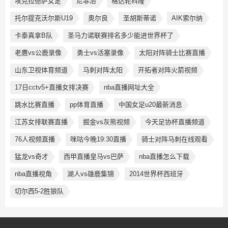
埃克拉德萨女足
尼菲治
格达轮科隆
托尔提克沃尔斯U19
奥尔良
圣胡斯蒂诺
AIK索尔纳
卡泰真拿B队
圣马力诺联赛排名多少能进世界杯了
老鷹vs公鹿录像
勇士vs活塞录像
太阳对阵骑士比赛直播
山东卫视体育频道
马刺对阵太阳
开拓者对阵火箭视频
17日cctv5+直播女排决赛
nba直播网址大全
跳水比赛直播
pp体育直播
中国女足u20最新消息
江苏女排联赛直播
掘金vs灰熊视频
今天足协杯直播频道
76人视频直播
咪咕今晚19:30直播
骑士对阵马刺在线观看
猛龙vs奇才
西甲直播皇马vs巴萨
nba直播怎么下载
nba直播视角
湖人vs雄鹿集锦
2014世界杯西班牙
切尔西5-2胜狼队