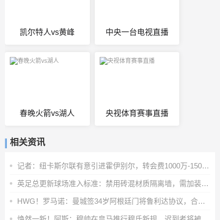
凯尔特人vs黄峰
中央一台电视直播
春晚火箭vs湖人
央视体育赛事直播
相关资讯
记者：纽卡斯尔联有意引进霍伊别尔，转会费1000万-1500万英镑
英足总更新球场准入标准：禁用砖混材质隔离墙，需加装安全防护层
HWG！罗马诺：曼城签34岁阿根廷门将鲁利达协议，合同2+1
焕然一新！阿斯：穆帅在皇马推行穆氏新规，迟到者将被罚缺席合练