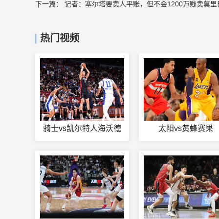
下一篇：
记者：塞尔塔要卖人平账，但不会1200万贱卖莫里
热门视频
骑士vs凯尔特人海沃德
太阳vs黄蜂赛果