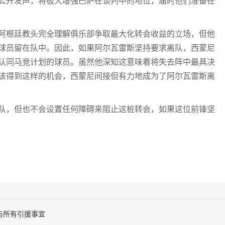
公开发声，将极大增强巴萨在谈判中的地位，届时他们准备在
阿根廷教头完全理解俱乐部争取最大化转会收益的立场，但他
球员留在队中。因此，如果阿尔瓦雷斯坚持要求离队，西蒙尼
认同马竞计划的球员。虽然他深知这意味着将失去阵中最具决
该得到这样的机会，西蒙尼间接但有力地成为了阿尔瓦雷斯离
队，但也不会设置任何障碍来阻止这桩转会，如果这位前锋坚
与所有引援事宜