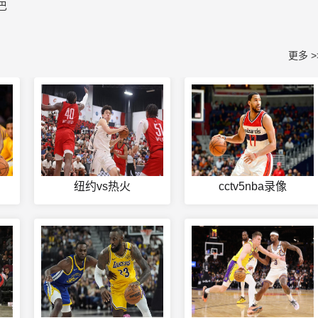
巴
更多 >
纽约vs热火
cctv5nba录像