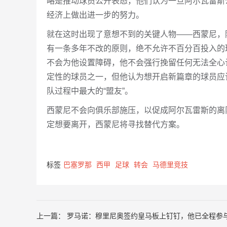
略是推动球员公开表态，他们认为一旦阿尔瓦雷斯
经济上做出进一步的努力。
就在这时出现了意想不到的关键人物——西蒙尼，
有一条多年不改的原则，绝不允许不百分百投入的
不会为他设置障碍，他不会强行挽留任何无法全心
定性的球员之一，但他认为想开启新篇章的球员应
队过程中最大的“盟友”。
西蒙尼不会向俱乐部施压，以促成阿尔瓦雷斯的离
定想要离开，西蒙尼将寻找替代方案。
标签
巴塞罗那
西甲
足球
转会
马德里竞技
上一篇：
罗马诺：穆里尼奥签约皇马板上钉钉，他已全程参