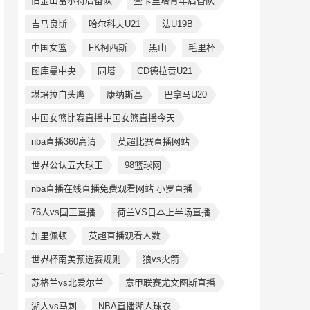
旧金山富尔特后备队
查卡里塔青年后备队
吉马良斯
哈尔科夫U21
法U19B
中国女篮
FK柯西斯
黑山
毛里杯
图库曼中央
同塔
CD德拉贡U21
堪培拉白头鹰
康纳斯基
巴拿马U20
中国女篮比赛直播中国女篮直播今天
nba直播360高清
英超比赛直播网站
世界公认五大球王
98篮球网
nba直播在线直播免费观看网站 小罗直播
76人vs国王直播
荷兰VS日本上半场直播
加里佩顿
英超直播观看人数
世界杯南美预选赛规则
狼vs火箭
苏格兰vs北爱尔兰
意甲联赛尤文图斯直播
湖人vs马刺
NBA直播湖人球衣