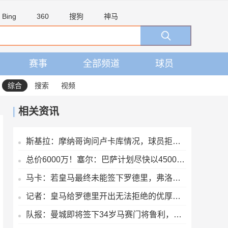
Bing
360
搜狗
神马
赛事
全部频道
球员
综合
搜索
视频
相关资讯
斯基拉：摩纳哥询问卢卡库情况，球员拒绝两份土超报价
总价6000万！塞尔：巴萨计划尽快以4500万欧+1500万报价罗德里
马卡：若皇马最终未能签下罗德里，弗洛伦蒂诺必须向外界解释
记者：皇马给罗德里开出无法拒绝的优厚条件，但罗德里选了另一边
队报：曼城即将签下34岁马赛门将鲁利，转会费350万欧元