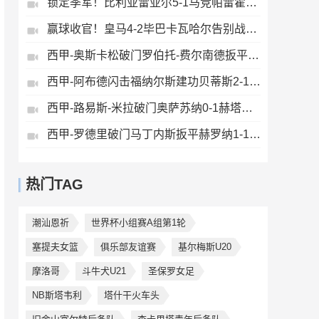
锁定季军！比利亚雷亚尔5-1马竞帕雷霍点射佩雷斯两射一传
赢球收官！皇马4-2毕巴卡瓦哈尔告别战助攻姆巴佩贝林厄姆破门
西甲-奥斯卡松破门罗伯托-费尔南德扳平西班牙人1-1皇家社会
西甲-阿布德闪击福纳尔斯建功贝蒂斯2-1莱万特
西甲-路易斯-米拉破门奥萨苏纳0-1赫塔费排第17惊险保级
西甲-罗德里破门马丁内斯扳平赫罗纳1-1埃尔切惨遭降级
热门TAG
潮汕恩祈
世界杯小组赛A组第1轮
塞提夫女篮
俱乐部友谊赛
基尔梅斯U20
摩洛哥
斗牛犬U21
圣保罗女足
NB斯塔韦利
塔什干火车头