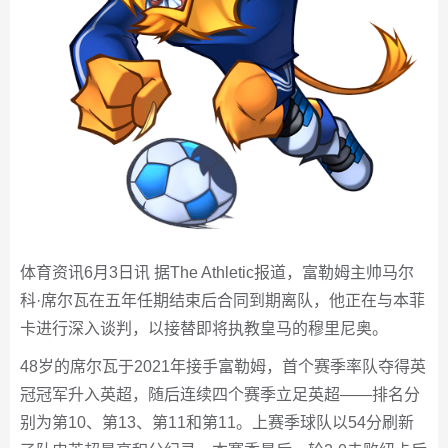
体育资讯6月3日讯 据The Athletic报道，富勒姆主帅马尔
科·席尔瓦在五年任期结束后合同到期离队，他正在与本菲
卡进行深入谈判，以接替即将执教皇马的穆里尼奥。
48岁的席尔瓦于2021年接手富勒姆，首个赛季率队夺得英
冠冠军升入英超，随后连续四个赛季立足英超——排名分
别为第10、第13、第11和第11。上赛季球队以54分刷新