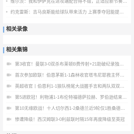
维尔茨：我和伊萨克在进攻端配合得不错，正适应新节奏和训练要求
约克雷斯：吉马良斯能给球队带来活力 上赛季夺冠能提振球队信心
相关录像
相关集锦
第3收官！曼联3-0双杀布莱顿B费传射+21助破纪录独享英超助攻王
首次参加欧联！伯恩茅斯1-1森林收官塔韦尼耶救主怀特远射破门
英超收官丨伯恩利1-1狼队榜尾大战握手言和两队双双降入英冠
第5进欧冠！利物浦1-1布伦特福德萨拉赫、罗伯逊结束9年红军生涯
第10无缘欧战！十人切尔西1-2桑德兰近9轮仅1胜桑德兰第7进欧战
惨遭降级！西汉姆联3-0利兹联时隔15年再度降级至英冠