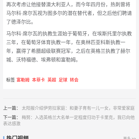
再次考虑让他接替澳大利亚人，而今年四月份，热刺曾将
马尔科·席尔瓦视为图多尔的潜在替代者，但之后他们聘请
了德泽尔比。
马尔科·席尔瓦的执教生涯始于葡萄牙，在埃斯托里尔执教
三年，在葡萄牙体育执教一年，在奥林匹亚科斯执教一
年，赢得了希腊超级联赛冠军，之后在英格兰执教了赫尔
城、沃特福德、埃弗顿和富勒姆。
标签
富勒姆
本菲卡
英超
足球
转会
上一篇：
太阳报介绍伊劳拉家庭：和妻子育有一儿一女，非常爱家庭
下一篇：
梅努：入选英格兰大名单一定程度归功于卡里克，我已向他
表达感激
热门视频
更多 >>