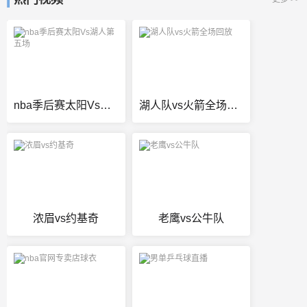
nba季后赛太阳Vs湖人第五场
湖人队vs火箭全场回放
浓眉vs约基奇
老鹰vs公牛队