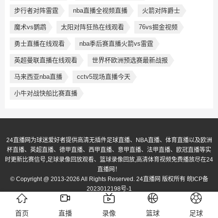
步行者对阵雷霆
nba直播全视频直播
火箭对阵爵士
魔术vs鹦鹉
太阳对阵狂热在线观看
76vs掘金视频
勇士直播在线观看
nba季后赛直播火箭vs雷霆
英超曼联直播在线观看
世界杯欧洲预选赛最新战报
马来西亚nba直播
cctv5现场直播今天
小牛对战快船比赛直播
24直播网为球迷爱好者提供高清无插件足球直播、NBA直播、体育直播以及欧洲
杯直播、英超直播、德甲直播、西甲直播、意甲直播、法甲直播、欧冠直播等实
时更新比赛信号,足球录像回放观看、篮球录像回放,高清体育视频免费播放尽在24
直播网！
© Copyright @ 2013-2026 All Rights Reserved. 24直播网 版权所有
皖ICP备
2023012198号-1
首页
直播
录像
篮球
足球