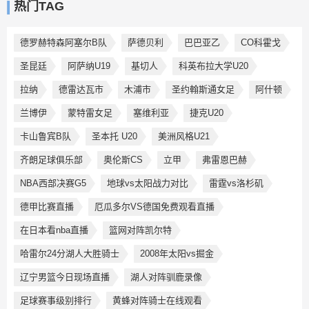
热门TAG
德罗赫特森阿塞尔B队
萨德贝利
巴巴亚乙
CO科霍戈
圣昆廷
阿萨纳U19
基切人
科英布拉大学U20
拉纳
德雷达瓦市
木浦市
圣约翰斯通女足
阿什顿
兰博伊
蒙特雷女足
塞维利亚
捷克U20
卡山鲁宾B队
圣本托 U20
美洲风格U21
齐朗足球俱乐部
奥伦斯CS
立甲
弗雷恩巴赫
NBA西部决赛G5
地球vs太阳战力对比
雷霆vs洛杉矶
德甲比赛直播
厄瓜多尔VS德国免费观看直播
在日本看nba直播
篮网对阵凯尔特
哈雷尔24分湖人大胜骑士
2008年太阳vs掘金
辽宁男篮今日现场直播
湖人对阵驯鹿录像
足球赛事级别排行
黄蜂对阵骑士在线观看