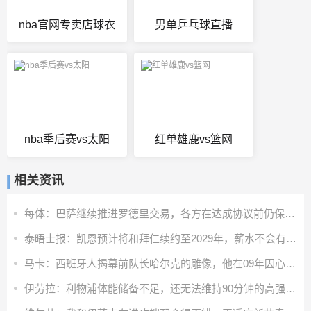
nba官网专卖店球衣
男单乒乓球直播
nba季后赛vs太阳
红单雄鹿vs篮网
相关资讯
每体：巴萨继续推进罗德里交易，各方在达成协议前仍保持谨慎态度
泰晤士报：凯恩预计将和拜仁续约至2029年，薪水不会有重大调整
马卡：西班牙人揭幕前队长哈尔克的雕像，他在09年因心脏病离世
伊劳拉：利物浦体能储备不足，还无法维持90分钟的高强度比赛