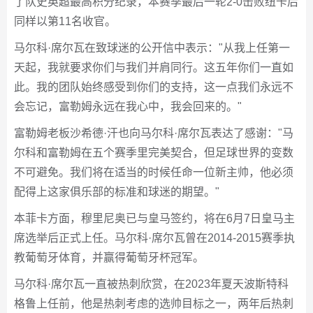
了队史英超最高积分纪录，本赛季最后一轮2-0击败纽卡后
同样以第11名收官。
马尔科·席尔瓦在致球迷的公开信中表示："从我上任第一
天起，我就要求你们与我们并肩同行。这五年你们一直如
此。我的团队始终感受到你们的支持，这一点我们永远不
会忘记，富勒姆永远在我心中，我会回来的。"
富勒姆老板沙希德·汗也向马尔科·席尔瓦表达了感谢："马
尔科和富勒姆在五个赛季里完美契合，但足球世界的变数
不可避免。我们将在适当的时候任命一位新主帅，他必须
配得上这家俱乐部的标准和球迷的期望。"
本菲卡方面，穆里尼奥已与皇马签约，将在6月7日皇马主
席选举后正式上任。马尔科·席尔瓦曾在2014-2015赛季执
教葡萄牙体育，并赢得葡萄牙杯冠军。
马尔科·席尔瓦一直被热刺欣赏，在2023年夏天波斯特科
格鲁上任前，他是热刺考虑的选帅目标之一，两年后热刺