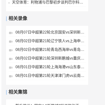
天空体育：利物浦与巴黎初步谈判巴尔科拉，但估值存在巨大差距
相关录像
08月07日中超第22轮北京国安vs深圳新鹏城全场录像
08月02日中超第21轮辽宁铁人vs上海申花全场录像
08月02日中超第21轮青岛西海岸vs青岛海牛全场录像
08月02日中超第21轮深圳新鹏城vs重庆铜梁龙全场录像
08月01日中超第21轮上海海港vs山东泰山全场录像
08月01日中超第21轮天津津门虎vs云南玉昆全场录像
相关集锦