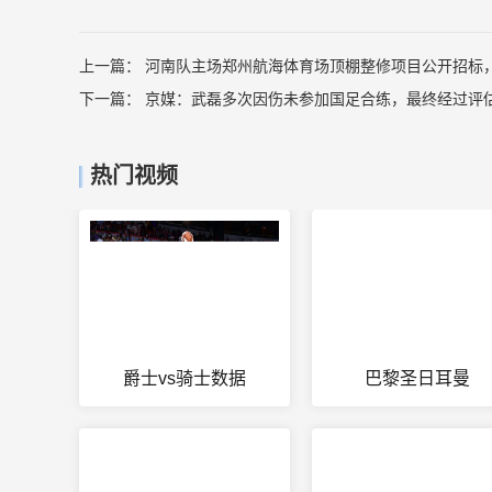
上一篇：
河南队主场郑州航海体育场顶棚整修项目公开招标，
下一篇：
京媒：武磊多次因伤未参加国足合练，最终经过评
热门视频
爵士vs骑士数据
巴黎圣日耳曼