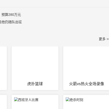
预算280万元
估他仍随队出征
更多 >
虎扑篮球
火箭vs热火全场录像