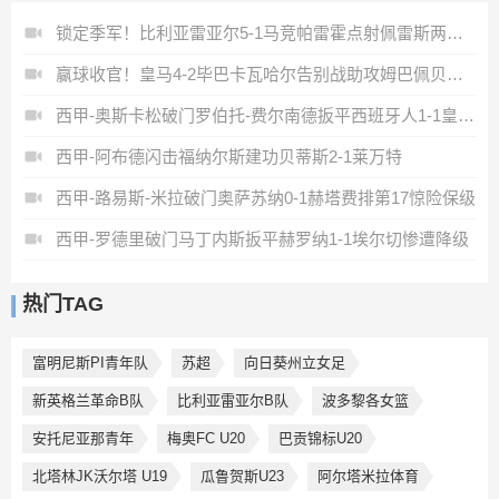
锁定季军！比利亚雷亚尔5-1马竞帕雷霍点射佩雷斯两射一传
赢球收官！皇马4-2毕巴卡瓦哈尔告别战助攻姆巴佩贝林厄姆破门
西甲-奥斯卡松破门罗伯托-费尔南德扳平西班牙人1-1皇家社会
西甲-阿布德闪击福纳尔斯建功贝蒂斯2-1莱万特
西甲-路易斯-米拉破门奥萨苏纳0-1赫塔费排第17惊险保级
西甲-罗德里破门马丁内斯扳平赫罗纳1-1埃尔切惨遭降级
热门TAG
富明尼斯PI青年队
苏超
向日葵州立女足
新英格兰革命B队
比利亚雷亚尔B队
波多黎各女篮
安托尼亚那青年
梅奥FC U20
巴贡锦标U20
北塔林JK沃尔塔 U19
瓜鲁贺斯U23
阿尔塔米拉体育