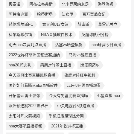
奥索诺
阿布拉韦弗斯
北卡罗莱纳女足
海登海姆
阿特梅迪亚
哈蒂斯堡
法女甲
百万富翁女足
赫伦塔尔斯FC
意大利U17女篮
赫库斯
莫雷诺独立
科尔斯希尔镇
NBA直播软件技术
英超球队积分榜
明天nba决赛几点直播
活塞vs哈登集锦
nba球赛今日直播
2022世界杯非洲区预选赛加纳
马刺vs雄鹿直播
nba2015选秀
鹈鹕对阵骑士直播
斯塔德迈尔
今天亚冠比赛直播现场直播
雄鹿对阵红牛视频
国外如何看腾讯nba直播软件
cctv-8在线直播观看
开拓者vs勇士录像
今天有男篮比赛直播吗
七星直播 nba
欧洲预选赛2022世界杯
中央电视台5频道直播
太阳对阵火箭视频
手机旧版足球比分网
nba大赛吧直播视频
2021年欧洲杯直播