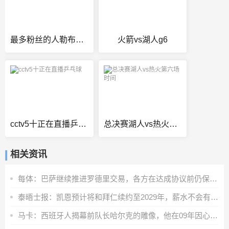
最多粉丝的人勒布朗vs科比
火箭vs湖人g6
cctv5十正在直播乒乓球
总决赛湖人vs热火第六场时间
相关资讯
每体：巴萨继续推进罗德里交易，各方在达成协议前仍保持谨慎态度
泰晤士报：凯恩预计将和拜仁续约至2029年，薪水不会有重大调整
马卡：西班牙人揭幕前队长哈尔克的雕像，他在09年因心脏病离世