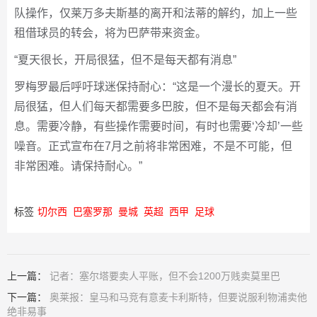
队操作，仅莱万多夫斯基的离开和法蒂的解约，加上一些
租借球员的转会，将为巴萨带来资金。
“夏天很长，开局很猛，但不是每天都有消息”
罗梅罗最后呼吁球迷保持耐心：“这是一个漫长的夏天。开
局很猛，但人们每天都需要多巴胺，但不是每天都会有消
息。需要冷静，有些操作需要时间，有时也需要‘冷却’一些
噪音。正式宣布在7月之前将非常困难，不是不可能，但
非常困难。请保持耐心。”
标签
切尔西
巴塞罗那
曼城
英超
西甲
足球
上一篇：
记者：塞尔塔要卖人平账，但不会1200万贱卖莫里巴
下一篇：
奥莱报：皇马和马竞有意麦卡利斯特，但要说服利物浦卖他
绝非易事