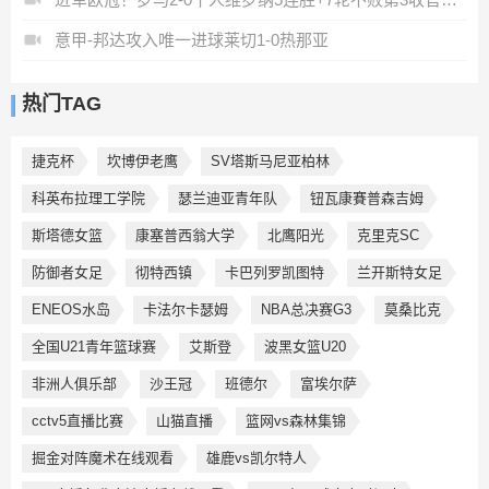
意甲-邦达攻入唯一进球莱切1-0热那亚
热门TAG
捷克杯
坎博伊老鹰
SV塔斯马尼亚柏林
科英布拉理工学院
瑟兰迪亚青年队
钮瓦康賽普森吉姆
斯塔德女篮
康塞普西翁大学
北鹰阳光
克里克SC
防御者女足
彻特西镇
卡巴列罗凯图特
兰开斯特女足
ENEOS水岛
卡法尔卡瑟姆
NBA总决赛G3
莫桑比克
全国U21青年篮球赛
艾斯登
波黑女篮U20
非洲人俱乐部
沙王冠
班德尔
富埃尔萨
cctv5直播比赛
山猫直播
篮网vs森林集锦
掘金对阵魔术在线观看
雄鹿vs凯尔特人