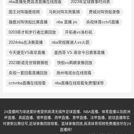
nba直播免费高清直播在线观看
2023年足球赛事时间表
国王对阵雄鹿视频
马刺对阵灰熊集锦
费城对阵快船录像
雄鹿对阵快船比赛直播
nba 直播 jrs
央视体育cctv5直播
0203奇才和步行者比赛回放
开拓者vs洛杉矶
2024nba总决赛直播
nba常规赛湖人vs火箭
今天捷克VS南非直播
墨西哥 VS 南非今日赛事直播
2023斯诺克世锦赛赛程
快船vs鹈鹕录像回放
央视一套回看直播回放
扬州电视台在线观看
cctvnba直播在线观看
nba直播在线观看免费懂球帝
24直播网为球迷爱好者提供高清无插件足球直播、NBA直播、体育直播以及欧洲
杯直播、英超直播、德甲直播、西甲直播、意甲直播、法甲直播、欧冠直播等实
时更新比赛信号,足球录像回放观看、篮球录像回放,高清体育视频免费播放尽在24
直播网！