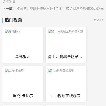
维卡里奥
下一篇：
罗马诺：曼联签埃德松板上钉钉，转会费总价约4500万欧元
热门视频
更多 >>
森林狼vs
勇士vs鹈鹕全场录像回放
里克-卡莱尔
nba视频在线观看