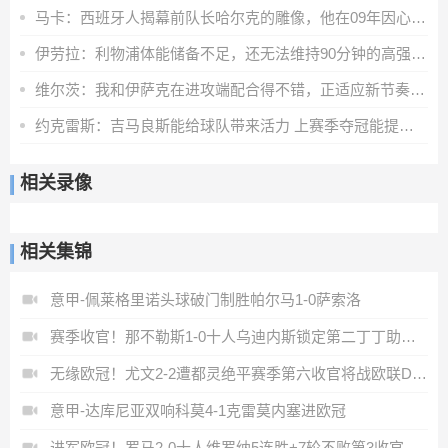
马卡：西班牙人揭幕前队长哈尔克的雕像，他在09年因心脏病离世
伊劳拉：利物浦体能储备不足，还无法维持90分钟的高强度比赛
维尔茨：我和伊萨克在进攻端配合得不错，正适应新节奏和训练要求
约克雷斯：吉马良斯能给球队带来活力 上赛季夺冠能提振球队信心
相关录像
相关集锦
意甲-佩莱格里诺头球破门制胜帕尔马1-0萨索洛
赛季收官！那不勒斯1-0十人乌迪内斯锁定第二丁丁助攻霍伊伦制胜
无缘欧冠！尤文2-2遭都灵绝平赛季第六收官将战欧联DV9双响
意甲-达库尼亚双响科莫4-1克雷莫内塞进欧冠
进军欧冠！罗马2-0十人维罗纳5连胜+7轮不败第3收官迪巴拉2助攻