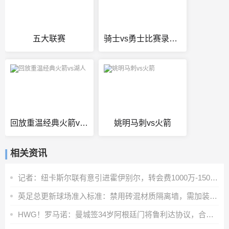
五大联赛
骑士vs勇士比赛录像回放
回放重温经典火箭vs湖人
姚明马刺vs火箭
相关资讯
记者：纽卡斯尔联有意引进霍伊别尔，转会费1000万-1500万英镑
英足总更新球场准入标准：禁用砖混材质隔离墙，需加装安全防护层
HWG！罗马诺：曼城签34岁阿根廷门将鲁利达协议，合同2+1