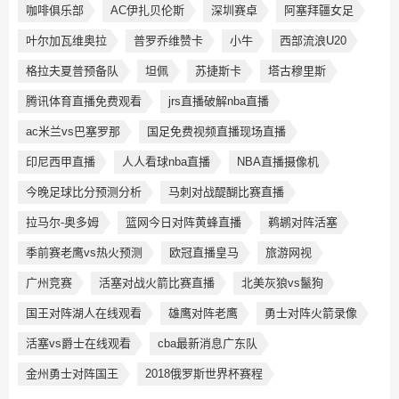
咖啡俱乐部
AC伊扎贝伦斯
深圳赛卓
阿塞拜疆女足
叶尔加瓦维奥拉
普罗乔维赞卡
小牛
西部流浪U20
格拉夫夏普预备队
坦佩
苏捷斯卡
塔古穆里斯
腾讯体育直播免费观看
jrs直播破解nba直播
ac米兰vs巴塞罗那
国足免费视频直播现场直播
印尼西甲直播
人人看球nba直播
NBA直播摄像机
今晚足球比分预测分析
马刺对战醍醐比赛直播
拉马尔-奥多姆
篮网今日对阵黄蜂直播
鹈鹕对阵活塞
季前赛老鹰vs热火预测
欧冠直播皇马
旅游网视
广州竞赛
活塞对战火箭比赛直播
北美灰狼vs鬣狗
国王对阵湖人在线观看
雄鹰对阵老鹰
勇士对阵火箭录像
活塞vs爵士在线观看
cba最新消息广东队
金州勇士对阵国王
2018俄罗斯世界杯赛程