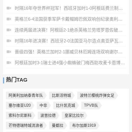
时隔16年夺世界杯冠军！西班牙加时1-0阿根廷费兰制胜恩佐染红
英格兰6-4法国获季军萨卡戴帽姆巴佩双响创纪录奥利塞2助+失良机
连续两届进决赛！阿根廷2-1绝杀英格兰劳塔罗恩佐破门梅西两助攻
时隔16年进决赛！西班牙2-0法国亚马尔造点奥亚萨瓦尔、波罗破门
晋级四强！英格兰加时2-1挪威贝林厄姆连场双响谢尔德鲁普破门
阿根廷加时3-1瑞士进4强小蜘蛛破门梅西助攻麦卡恩博洛假摔染红
热门TAG
阿美利加纳泰青年队
比斯活特城
波特兰樱桃炸弹女足
塞尔维亚U20
中非
比什凯克城
TPVB队
索科尔尼斯科
波普拉德
皇家比拉尔
芒特德瑞特城流浪者
曼都拉
布尔加斯1919