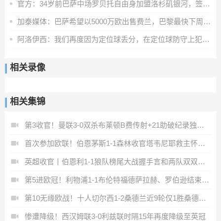
官方：34岁前巴萨中场罗贝托自由身加盟洛杉矶银河，签约2年
加泰媒体：巴萨希望以5000万欧出售费兰，巴黎最快下周三前官宣
阿洛伊西：我们再度因为定位球丢分，在定位球防守上犯了一些错误
相关录像
相关集锦
第3收官！曼联3-0双杀布莱顿B费传射+21助破纪录独享英超助攻王
首次参加欧联！伯恩茅斯1-1森林收官塔韦尼耶救主怀特远射破门
英超收官丨伯恩利1-1狼队榜尾大战握手言和两队双双降入英冠
第5进欧冠！利物浦1-1布伦特福德萨拉赫、罗伯逊结束9年红军生涯
第10无缘欧战！十人切尔西1-2桑德兰近9轮仅1胜桑德兰第7进欧战
惨遭降级！西汉姆联3-0利兹联时隔15年再度降级至英冠