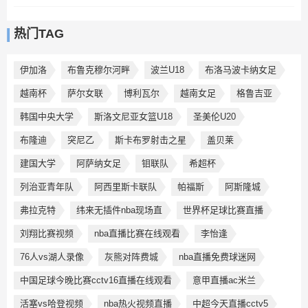
热门TAG
伊加洛
布鲁克穆尔河畔
波兰U18
布洛马波卡纳女足
越南杯
萨尔女联
博利瓦尔
越南女足
格鲁吉亚
韩国中央大学
斯洛文尼亚女篮U18
圣美伦U20
布隆迪
突尼乙
斯卡布罗射击之星
盖贝莱
建国大学
阿萨纳女足
钼联队
希超杯
列治亚青年队
阿西里斯卡联队
帕福斯
阿斯隆城
弗拉克特
纬来无插件nba现场直
世界杯足球比赛直播
刘翔比赛视频
nba直播比赛在线观看
李怡逢
76人vs湖人录像
灰熊对阵费城
nba直播免费球迷网
中国足球今晚比赛cctv16直播在线观看
意甲直播ac米兰
活塞vs哈登视频
nba热火视频直播
中超今天直播cctv5