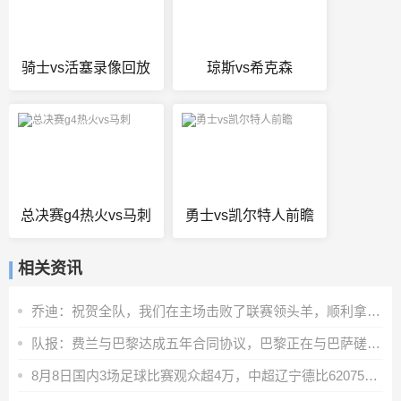
骑士vs活塞录像回放
琼斯vs希克森
总决赛g4热火vs马刺
勇士vs凯尔特人前瞻
相关资讯
乔迪：祝贺全队，我们在主场击败了联赛领头羊，顺利拿下宝贵三分
队报：费兰与巴黎达成五年合同协议，巴黎正在与巴萨磋商转会费
8月8日国内3场足球比赛观众超4万，中超辽宁德比62075人排今年第6