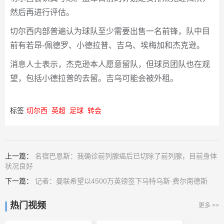
然后再进行评估。
切尔西内部普遍认为球队至少需要出售一名前锋，队中目
前有若​​昂-佩德罗、小德拉普、吉乌、埃梅加和杰克逊。
消息人士表示，杰克逊本人愿意留队，但球员团队也在观
望，包括小德拉普的去留。吉乌可能会被外租。
标签
切尔西
英超
足球
转会
上一篇：
名宿巴恩斯：我确诊前列腺癌后已切除了前列腺，目前身体
状况良好
下一篇：
记者：曼联希望以4500万英镑签下马特乌斯·费尔南德斯
热门视频
更多 >>