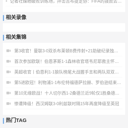
记者社媒晒破败训练场，抨击吉布提足协：FIFA的拨款去哪里了？
相关录像
相关集锦
第3收官！曼联3-0双杀布莱顿B费传射+21助破纪录独享英超助攻王
首次参加欧联！伯恩茅斯1-1森林收官塔韦尼耶救主怀特远射破门
英超收官丨伯恩利1-1狼队榜尾大战握手言和两队双双降入英冠
第5进欧冠！利物浦1-1布伦特福德萨拉赫、罗伯逊结束9年红军生涯
第10无缘欧战！十人切尔西1-2桑德兰近9轮仅1胜桑德兰第7进欧战
惨遭降级！西汉姆联3-0利兹联时隔15年再度降级至英冠
热门TAG