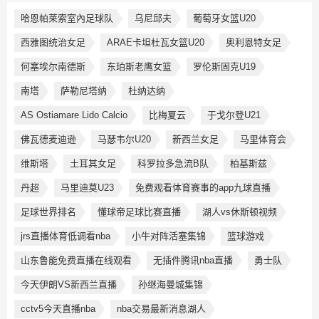
哈恩帕莱索室內足球队
乌尼邱夫
葡萄牙女篮U20
西雅图统治女足
ARAE卡坦杜瓦女篮U20
奥利恩特女足
何塞埃尔南德斯
东珀斯老鹰女篮
罗伦斯固克U19
南塔
萨勒尼塔纳
杜纳达纳
AS Ostiamare Lido Calcio
比梅夏云
于戈尔登U21
佛瓦德麦迪逊
马瑟韦尔U20
新西兰女足
马里体育会
维斯塔
土耳其女足
科罗拉多急流B队
柏基斯兹
丹超
马里迪莫U23
免费观看体育赛事的app九球直播
足球世界排名
懂球帝足球比赛直播
湖人vs休斯顿视频
jrs直播体育低调看nba
小牛对阵活塞集锦
篮球游戏
山东鲁能免费直播在线观看
无插件腾讯nba直播
勇士队
今天伊朗VS新西兰直播
孙继海曼城集锦
cctv5今天直播nba
nba交易最新消息湖人