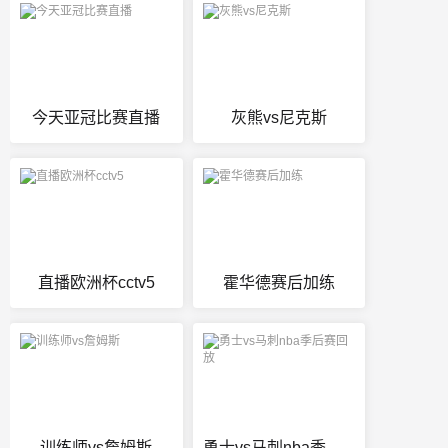
今天亚冠比赛直播
灰熊vs尼克斯
直播欧洲杯cctv5
霍华德赛后加练
训练师vs詹姆斯
勇士vs马刺nba季后赛回放