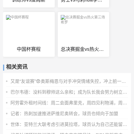
中国杯赛程
总决赛掘金vs热火第三场希罗
相关资讯
又是“友谊赛”😨奥斯梅恩与对手冲突情绪失控，冲上前一把推翻
巴尔韦德：没料到穆帅这么亲和；成为队长我会努力树立正向表率
阿劳霍外租时间线：周二会面弗里克，周四见利物浦，周五晚间敲定
记者：热刺加速推进萨维尼奥转会，球员也倾向于加盟
世体：亚特兰大联考虑引进莫拉塔，球员认为自己还能留在顶级联赛