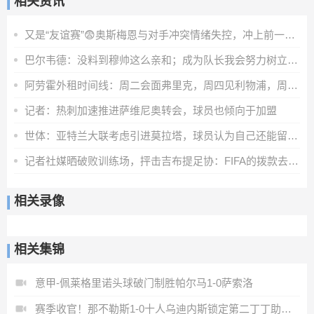
相关资讯
又是“友谊赛”😨奥斯梅恩与对手冲突情绪失控，冲上前一把推翻
巴尔韦德：没料到穆帅这么亲和；成为队长我会努力树立正向表率
阿劳霍外租时间线：周二会面弗里克，周四见利物浦，周五晚间敲定
记者：热刺加速推进萨维尼奥转会，球员也倾向于加盟
世体：亚特兰大联考虑引进莫拉塔，球员认为自己还能留在顶级联赛
记者社媒晒破败训练场，抨击吉布提足协：FIFA的拨款去哪里了？
相关录像
相关集锦
意甲-佩莱格里诺头球破门制胜帕尔马1-0萨索洛
赛季收官！那不勒斯1-0十人乌迪内斯锁定第二丁丁助攻霍伊伦制胜