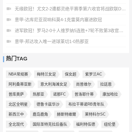
无缘欧冠！尤文2-2遭都灵绝平赛季第六收官将战欧联DV9双响
意甲-达库尼亚双响科莫4-1克雷莫内塞进欧冠
进军欧冠！罗马2-0十人维罗纳5连胜+7轮不败第3收官迪巴拉2助攻
意甲-邦达攻入唯一进球莱切1-0热那亚
热门TAG
NBA常规赛
梅特兰女足
保女超
紫罗兰AC
阿利桑蒂亚斯
意大利海滩女足
尚普维尔
拉廷恩
普库奥萨
热那亚
诺那FC
普洛耶什蒂
康加哈拉
北区全明星
德鲁卡兹华沙
布拉干蒂诺RB青年队
新西兰中
鹿岛鹿角
赫斯特維爾
莱特科尔SC
全北现代
国际圣特克拉后备队
福利特伍德
纽伦堡