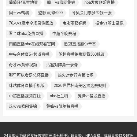
葡萄牙/克罗地亚
骑士vs篮网集锦
nba发展联盟直播
国王vs鹈鹕
魅影直播5999
冬奥会门票多少钱一张
76人vs魔术全场录像回放
韦永丽获铜牌
掘金vs骑士录像
看个球nba免费直播
中超今晚赛程
雨燕直播nba在线观看官网
欧冠直播赫尔辛基
中央台体育5+频道直播
英超直播免费观看360低调
奇才vs黄蜂视频
活塞对阵勇士录像
哪里可以看足总杯直播
热火对步行者第七场
咪咕体育直播手机版
2026世界杯南美区预选赛规则
中超直播视频在线
nba杜兰特
黄蜂vs猛龙直播
热火vs篮网集锦
黄蜂vs凯尔特直播
24直播网为球迷爱好者提供高清无插件足球直播、NBA直播、体育直播以及欧洲