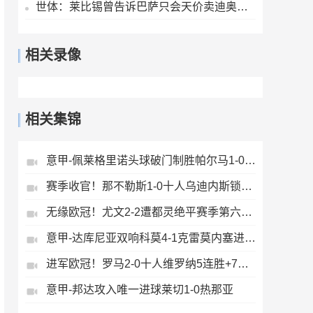
世体：莱比锡曾告诉巴萨只会天价卖迪奥曼德，所以巴萨放弃了
相关录像
相关集锦
意甲-佩莱格里诺头球破门制胜帕尔马1-0萨索洛
赛季收官！那不勒斯1-0十人乌迪内斯锁定第二丁丁助攻霍伊伦制胜
无缘欧冠！尤文2-2遭都灵绝平赛季第六收官将战欧联DV9双响
意甲-达库尼亚双响科莫4-1克雷莫内塞进欧冠
进军欧冠！罗马2-0十人维罗纳5连胜+7轮不败第3收官迪巴拉2助攻
意甲-邦达攻入唯一进球莱切1-0热那亚