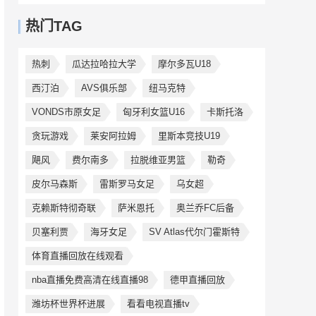
热门TAG
热刺
瓜达拉哈拉大学
摩尔多瓦U18
西汀泊
AVS俱乐部
纽马克特
VONDS市原女足
匈牙利女篮U16
卡斯托洛
贪玩游戏
莱安阿拉姆
里斯本竞技U19
飓风
费尔南多
拉脱维亚男篮
勒奇
皮尔马森斯
雷斯罗马女足
乌女超
克赖斯特彻奇联
萨米恩托
奥兰乔FC后备
贝塞利贾
海牙女足
SV Atlas代尔门霍斯特
体育直播回放在线观看
nba直播免费高清在线直播98
德甲直播回放
潍坊杯世界杯进展
看看电视直播tv