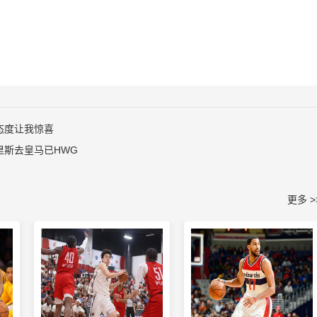
态度让我惊喜
里斯去皇马已HWG
更多 >