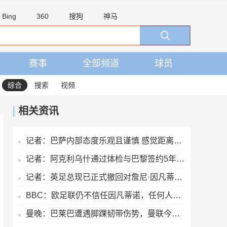
Bing
360
搜狗
神马
赛事
全部频道
球员
综合
搜索
视频
相关资讯
记者：巴萨内部态度乐观且谨慎 感觉距离罗德里转会完成更近了
记者：阿克利乌什通过体检与巴黎签约5年，转会费5000万欧元
记者：英足总现已正式撤回对詹尼·因凡蒂诺的支持
BBC：欧足联仍不信任因凡蒂诺，任何人或机构为他辩护都无济于事
曼晚：巴莱巴遭遇脚踝韧带伤势，曼联今夏大概率不会继续追求他