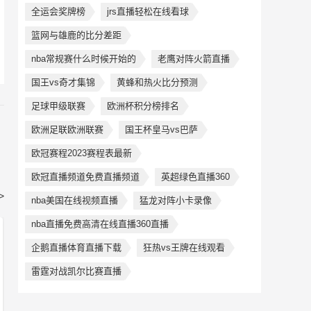
全运会奖牌榜
jrs直播轻松在线看球
篮网与雄鹿的比分差距
nba常规赛什么时候开始的
老鹰对阵火箭直播
国王vs奇才集锦
黄蜂和热火比分预测
足球甲级联赛
欧洲杯积分榜排名
欧洲足联欧洲联赛
国王杯皇马vs巴萨
欧冠赛程2023赛程表最新
欧冠直播频道免费直播频道
英超绿色直播360
>
nba美国在线视频直播
猛龙对阵小卡录像
nba直播免费高清在线直播360直播
企鹅直播体育直播下载
狂热vs王牌在线观看
雷霆对战凯尔比赛直播