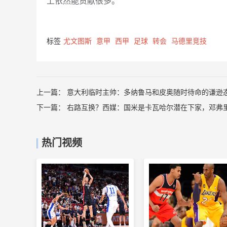
上依然能贡献很多。”
标签
尤文图斯
意甲
西甲
足球
转会
马德里竞技
上一篇：
意大利临时主帅：多纳鲁马和皮奥随时待命的谦逊
下一篇：
右路互换？西媒：国米是卡瓦哈尔潜在下家，邓弗
热门视频