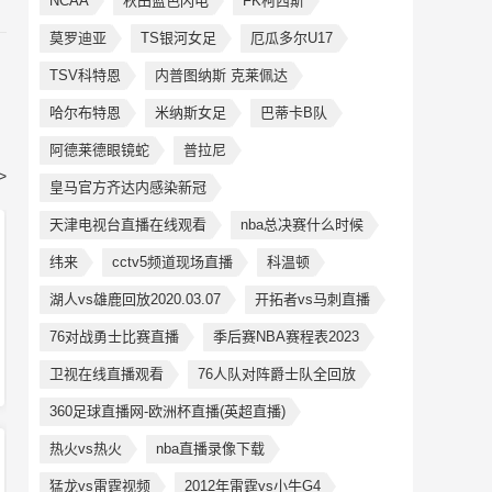
NCAA
秋田蓝色闪电
FK柯西斯
莫罗迪亚
TS银河女足
厄瓜多尔U17
TSV科特恩
内普图纳斯 克莱佩达
哈尔布特恩
米纳斯女足
巴蒂卡B队
阿德莱德眼镜蛇
普拉尼
>
皇马官方齐达内感染新冠
天津电视台直播在线观看
nba总决赛什么时候
纬来
cctv5频道现场直播
科温顿
湖人vs雄鹿回放2020.03.07
开拓者vs马刺直播
76对战勇士比赛直播
季后赛NBA赛程表2023
卫视在线直播观看
76人队对阵爵士队全回放
360足球直播网-欧洲杯直播(英超直播)
热火vs热火
nba直播录像下载
猛龙vs雷霆视频
2012年雷霆vs小牛G4