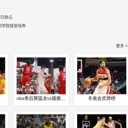
0万欧元
训学院接受培养
更多 >
nba季后赛猛龙vs雄鹿视频
冬奥会奖牌榜