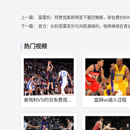
上一篇：
莫雷托：阿贾克斯即将签下塞巴略斯，转会费约60
下一篇：
官方：比利亚雷亚尔与刘凯源续约，他将继续在青
热门视频
奥地利VS约旦免费观看直播
篮网vs湖人过程