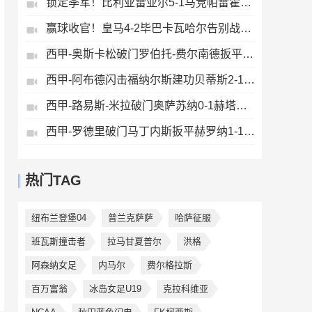
锁定季军！比利亚雷亚尔5-1马竞帕雷霍点射佩雷斯两射一传
赢球收官！皇马4-2毕巴卡瓦哈尔告别战助攻姆巴佩贝林厄姆破门
西甲-奥斯卡松破门罗伯托-费尔南德扳平西班牙人1-1皇家社会
西甲-阿布德闪击福纳尔斯建功贝蒂斯2-1莱万特
西甲-路易斯-米拉破门奥萨苏纳0-1赫塔费排第17惊险保级
西甲-罗德里破门马丁内斯扳平赫罗纳1-1埃尔切惨遭降级
热门TAG
纽布兰登堡04
普兰克萨萨
哈萨征服
班瓦斯撞击者
拉马甘夏普尔
洪格
阿森纳女足
内马尔
费尔格拉斯
百万富翁
冰岛女足U19
克拉科维亚