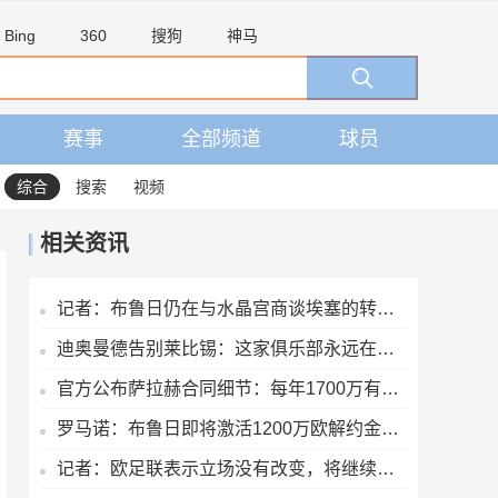
Bing
360
搜狗
神马
赛事
全部频道
球员
综合
搜索
视频
相关资讯
记者：布鲁日仍在与水晶宫商谈埃塞的转会交易
迪奥曼德告别莱比锡：这家俱乐部永远在我心中占据特殊位置
官方公布萨拉赫合同细节：每年1700万有保障收入+奖金+20%肖像权
罗马诺：布鲁日即将激活1200万欧解约金，签下马略卡前锋比尔希利
记者：欧足联表示立场没有改变，将继续抵制国际足联赛事