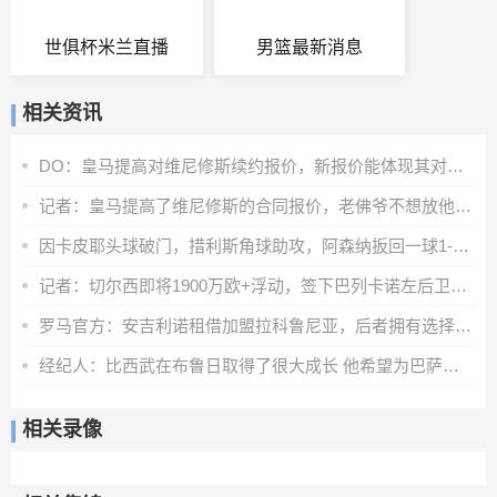
世俱杯米兰直播
男篮最新消息
相关资讯
DO：皇马提高对维尼修斯续约报价，新报价能体现其对球队重要性
记者：皇马提高了维尼修斯的合同报价，老佛爷不想放他免费离队
因卡皮耶头球破门，措利斯角球助攻，阿森纳扳回一球1-2贝蒂斯
记者：切尔西即将1900万欧+浮动，签下巴列卡诺左后卫查瓦里亚
罗马官方：安吉利诺租借加盟拉科鲁尼亚，后者拥有选择买断条款
经纪人：比西武在布鲁日取得了很大成长 他希望为巴萨奉献一切
相关录像