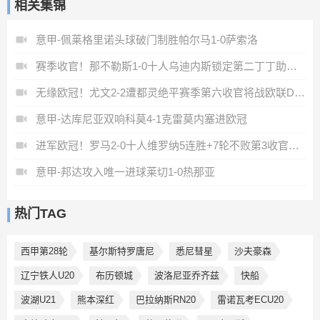
相关集锦
意甲-佩莱格里诺头球破门制胜帕尔马1-0萨索洛
赛季收官！那不勒斯1-0十人乌迪内斯锁定第二丁丁助攻霍伊伦制胜
无缘欧冠！尤文2-2遭都灵绝平赛季第六收官将战欧联DV9双响
意甲-达库尼亚双响科莫4-1克雷莫内塞进欧冠
进军欧冠！罗马2-0十人维罗纳5连胜+7轮不败第3收官迪巴拉2助攻
意甲-邦达攻入唯一进球莱切1-0热那亚
热门TAG
西甲第28轮
基尔斯特罗唐尼
悉尼彗星
沙夫豪森
辽宁铁人U20
布历顿城
波洛尼亚乔齐兹
快船
波湖U21
熊本深红
巴拉纳斯RN20
雷诺瓦考ECU20