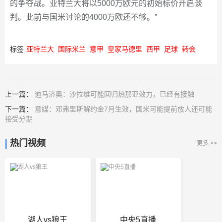
的争夺战。亚特兰大将以5000万欧元的初始标价开启谈
判。此前与国米讨论的4000万欧还不够。”
标签
亚特兰大
国际米兰
意甲
皇家马德里
西甲
足球
转会
上一篇：
迪马济奥：沙拉维可能回归热那亚效力，已经有接触
下一篇：
意媒：邓弗里斯解约金7月生效，国米可能提前放人还可能
接受分期
热门视频
更多 >>
湖人vs狼王
中央5直播