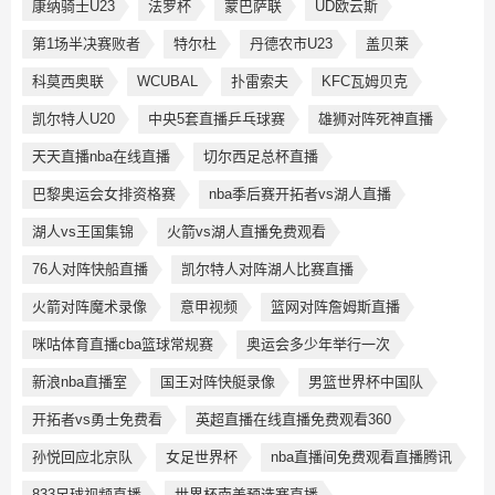
康纳骑士U23
法罗杯
蒙巴萨联
UD欧云斯
第1场半决赛败者
特尔杜
丹德农市U23
盖贝莱
科莫西奥联
WCUBAL
扑雷索夫
KFC瓦姆贝克
凯尔特人U20
中央5套直播乒乓球赛
雄狮对阵死神直播
天天直播nba在线直播
切尔西足总杯直播
巴黎奥运会女排资格赛
nba季后赛开拓者vs湖人直播
湖人vs王国集锦
火箭vs湖人直播免费观看
76人对阵快船直播
凯尔特人对阵湖人比赛直播
火箭对阵魔术录像
意甲视频
篮网对阵詹姆斯直播
咪咕体育直播cba篮球常规赛
奥运会多少年举行一次
新浪nba直播室
国王对阵快艇录像
男篮世界杯中国队
开拓者vs勇士免费看
英超直播在线直播免费观看360
孙悦回应北京队
女足世界杯
nba直播间免费观看直播腾讯
833足球视频直播
世界杯南美预选赛直播