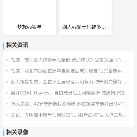
梦想vs银星
湖人vs骑士乐福多少分
相关资讯
扎威：想为湖人球迷奉献全部 帮助球队升起第18面冠军旗帜
扎威：我和布朗尼在高中当队友后成为朋友 很兴奋能再次并肩作战
湖人新援扎威：会在场上展现活力和努力 防守对方最好的球员
离开CBA！Haynes：自由球员后卫阿隆德斯·威廉姆斯签约奇才
76人总裁：42岁詹姆斯状态巅峰 他在新赛季能打出MVP级别的表现
美记：库明加不愿与任何队签“证明1年底薪” 湖人仍是热门下家
相关录像