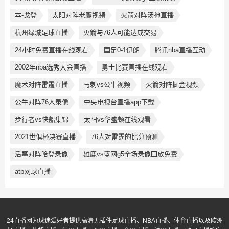
本-戈登
太阳对阵老鹰视频
火箭对阵汤神直播
杭州绿城足球直播
火箭与76人可能达成交易
24小时免费直播在线观看
国足0-1伊朗
腾讯nba直播互动
2002年nba选秀大会直播
勇士比赛直播在线观看
魔术对阵雷霆直播
马刺vs公牛视频
火箭对阵掘金视频
公牛对阵76人录像
中央电视台直播app下载
步行者vs快船集锦
太阳vs华盛顿在线观看
2021世俱杯决赛直播
76人对雷霆的比分预测
活塞对阵哈登录像
雄鹿vs篮网g5全场录像回放免费
atp网球直播
24直播网为球迷爱好者提供高清无插件足球直播、NBA直播、体育直播以及欧洲