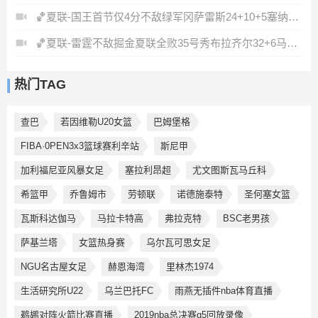
🏀夏联-国王首节仅4分不敌绿军冈萨雷斯24+10+5塞纳克10+12
🏀夏联-雷霆不敌掘金夏联全败35号秀布拉齐尔32+6马拉14+7+6
热门TAG
查巴
若因维勒U20女篮
巴姆堡格
FIBA·0PEN3x3篮球赛利辛站
斯尼甲
加利福尼亚风暴女足
塞拉利昂超
尤文图斯瓦马丘科
希篮甲
乔鲁姆市
劳顿联
诺德施泰特
圣何塞女篮
瓦斯科达伽马
马拉卡特高
弗拉克特
BSC老男孩
萨基兰塔
女篮热身赛
乌尔瓦可思女足
NGU名古屋女足
赫恩海湾
里林杰1974
生活研究所U22
乌兰巴托FC
雨燕无插件nba体育直播
鹈鹕对阵火箭比赛直播
2019nba总决赛g5回放录像