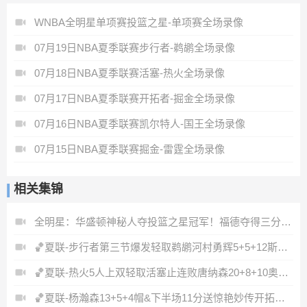
WNBA全明星单项赛投篮之星-单项赛全场录像
07月19日NBA夏季联赛步行者-鹈鹕全场录像
07月18日NBA夏季联赛活塞-热火全场录像
07月17日NBA夏季联赛开拓者-掘金全场录像
07月16日NBA夏季联赛凯尔特人-国王全场录像
07月15日NBA夏季联赛掘金-雷霆全场录像
相关集锦
全明星：华盛顿神秘人夺投篮之星冠军！福德夺得三分大赛冠军！
🏀夏联-步行者第三节爆发轻取鹈鹕河村勇辉5+5+12斯劳森22分
🏀夏联-热火5人上双轻取活塞止连败唐纳森20+8+10奥科里27分
🏀夏联-杨瀚森13+5+4帽&下半场11分送惊艳妙传开拓者力克掘金