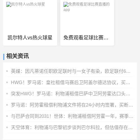
凯尔特人vs热火球星
免费观看足球比赛直播的app
相关资讯
英媒：因凡蒂诺任职欧足联时与一女子有染，欧足联付6位数封口费
HWG！罗马诺：皇社租借马赛后卫阿盖尔德达协议，买断费1100万欧
突发HWG！罗马诺：利物浦租借巴萨中卫阿劳霍达口头协议
罗马诺：阿劳霍租借利物浦文件将在24小时内签署，买断条款非强制
与巴萨合同到2031！世体：利物浦租借阿劳霍一年，赛季末可选买断
天空体育：利物浦与巴黎初步谈判巴尔科拉，但估值存在巨大差距