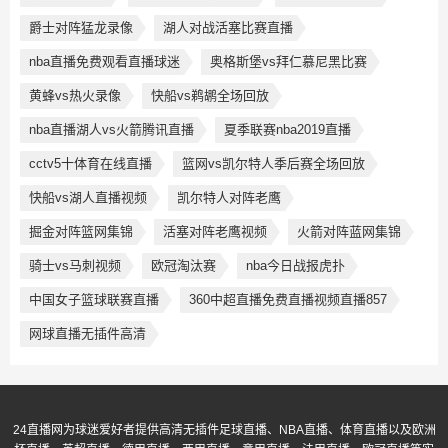
爵士对阵猛龙录像
湖人对战活塞比赛直播
nba直播免费观看直播球迷
奥格斯堡vs拜仁慕尼黑比赛
黄蜂vs热火录像
快船vs鹈鹕全场回放
nba直播湖人vs火箭腾讯直播
夏季联赛nba2019直播
cctv5十体育在线直播
篮网vs凯尔特人季后赛全场回放
快船vs湖人直播视频
凯尔特人对阵老鹰
掘金对阵篮网集锦
活塞对阵老鹰视频
火箭对阵蓝网集锦
骑士vs马刺视频
欧冠淘汰赛
nba今日战报虎扑
中国女子篮球联赛直播
360中超直播免费直播视频直播857
网球直播无插件高清
24直播网为球迷爱好者提供高清无插件足球直播、NBA直播、体育直播以及欧洲