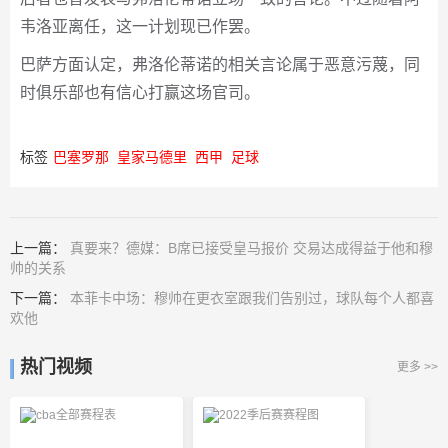
韦洛亚离任，这一计划现已作罢。
巴萨方面认定，弗洛伦蒂诺的相关言论属于恶意污蔑，同
时俱乐部也有信心打赢这场官司。
标签
巴塞罗那
皇家马德里
西甲
足球
上一篇：
真要来？德媒：B席已接受皇马报价 交易达成得益于他和穆
帅的关系
下一篇：
本菲卡中场：穆帅在更衣室跟我们告别过，球队每个人都喜
欢他
热门视频
更多 >>