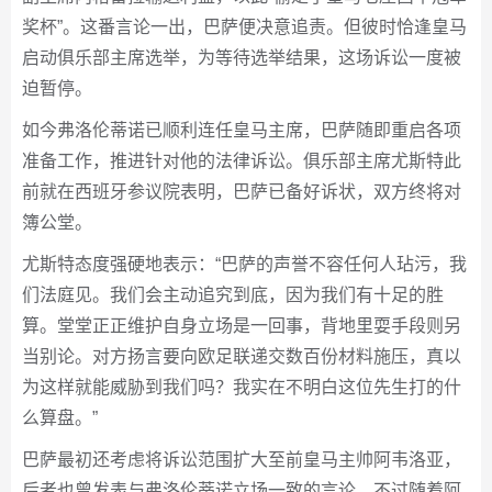
奖杯”。这番言论一出，巴萨便决意追责。但彼时恰逢皇马
启动俱乐部主席选举，为等待选举结果，这场诉讼一度被
迫暂停。
如今弗洛伦蒂诺已顺利连任皇马主席，巴萨随即重启各项
准备工作，推进针对他的法律诉讼。俱乐部主席尤斯特此
前就在西班牙参议院表明，巴萨已备好诉状，双方终将对
簿公堂。
尤斯特态度强硬地表示：“巴萨的声誉不容任何人玷污，我
们法庭见。我们会主动追究到底，因为我们有十足的胜
算。堂堂正正维护自身立场是一回事，背地里耍手段则另
当别论。对方扬言要向欧足联递交数百份材料施压，真以
为这样就能威胁到我们吗？我实在不明白这位先生打的什
么算盘。”
巴萨最初还考虑将诉讼范围扩大至前皇马主帅阿韦洛亚，
后者也曾发表与弗洛伦蒂诺立场一致的言论。不过随着阿