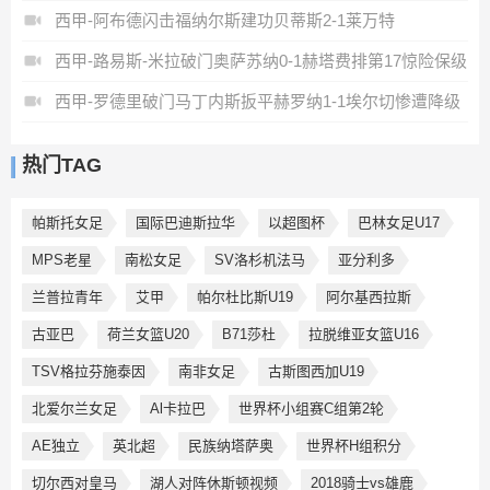
西甲-阿布德闪击福纳尔斯建功贝蒂斯2-1莱万特
西甲-路易斯-米拉破门奥萨苏纳0-1赫塔费排第17惊险保级
西甲-罗德里破门马丁内斯扳平赫罗纳1-1埃尔切惨遭降级
热门TAG
帕斯托女足
国际巴迪斯拉华
以超图杯
巴林女足U17
MPS老星
南松女足
SV洛杉机法马
亚分利多
兰普拉青年
艾甲
帕尔杜比斯U19
阿尔基西拉斯
古亚巴
荷兰女篮U20
B71莎杜
拉脱维亚女篮U16
TSV格拉芬施泰因
南非女足
古斯图西加U19
北爱尔兰女足
Al卡拉巴
世界杯小组赛C组第2轮
AE独立
英北超
民族纳塔萨奥
世界杯H组积分
切尔西对皇马
湖人对阵休斯顿视频
2018骑士vs雄鹿