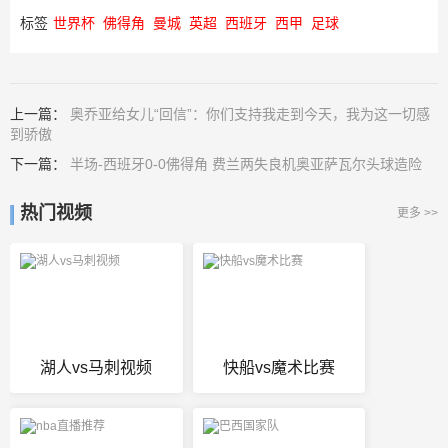
标签
世界杯
佛得角
曼城
英超
西班牙
西甲
足球
上一篇：
奥乔亚给女儿“回信”：你们支持我走到今天，我为这一切感
到骄傲
下一篇：
半场-西班牙0-0佛得角 费兰两失良机奥亚萨瓦尔头球造险
热门视频
更多 >>
湖人vs马刺视频
快船vs魔术比赛