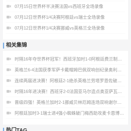
07月15日世界杯半决赛法国vs西班牙全场录像
07月12日世界杯1/4决赛阿根廷vs瑞士全场录像
07月12日世界杯1/4决赛挪威vs英格兰全场录像
相关集锦
时隔16年夺世界杯冠军！西班牙加时1-0阿根廷费兰制胜恩佐染红
英格兰6-4法国获季军萨卡戴帽姆巴佩双响创纪录奥利塞2助+失良机
连续两届进决赛！阿根廷2-1绝杀英格兰劳塔罗恩佐破门梅西两助攻
时隔16年进决赛！西班牙2-0法国亚马尔造点奥亚萨瓦尔、波罗破门
晋级四强！英格兰加时2-1挪威贝林厄姆连场双响谢尔德鲁普破门
阿根廷加时3-1瑞士进4强小蜘蛛破门梅西助攻麦卡恩博洛假摔染红
热门TAG