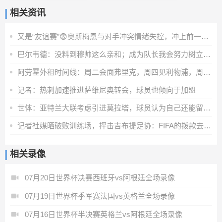
相关资讯
又是“友谊赛”😨奥斯梅恩与对手冲突情绪失控，冲上前一把推翻
巴尔韦德：没料到穆帅这么亲和；成为队长我会努力树立正向表率
阿劳霍外租时间线：周二会面弗里克，周四见利物浦，周五晚间敲定
记者：热刺加速推进萨维尼奥转会，球员也倾向于加盟
世体：亚特兰大联考虑引进莫拉塔，球员认为自己还能留在顶级联赛
记者社媒晒破败训练场，抨击吉布提足协：FIFA的拨款去哪里了？
相关录像
07月20日世界杯决赛西班牙vs阿根廷全场录像
07月19日世界杯季军赛法国vs英格兰全场录像
07月16日世界杯半决赛英格兰vs阿根廷全场录像