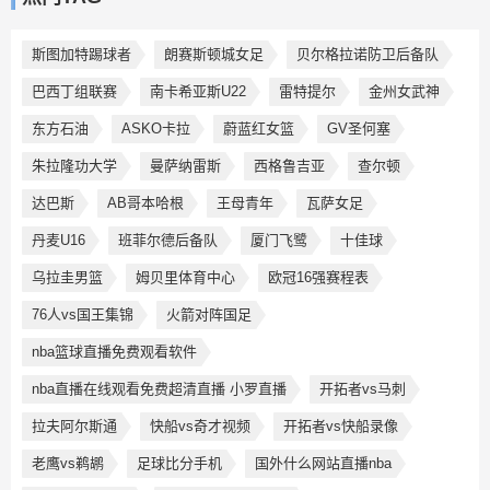
斯图加特踢球者
朗赛斯顿城女足
贝尔格拉诺防卫后备队
巴西丁组联赛
南卡希亚斯U22
雷特提尔
金州女武神
东方石油
ASKO卡拉
蔚蓝红女篮
GV圣何塞
朱拉隆功大学
曼萨纳雷斯
西格鲁吉亚
查尔顿
达巴斯
AB哥本哈根
王母青年
瓦萨女足
丹麦U16
班菲尔德后备队
厦门飞鹭
十佳球
乌拉圭男篮
姆贝里体育中心
欧冠16强赛程表
76人vs国王集锦
火箭对阵国足
nba篮球直播免费观看软件
nba直播在线观看免费超清直播 小罗直播
开拓者vs马刺
拉夫阿尔斯通
快船vs奇才视频
开拓者vs快船录像
老鹰vs鹈鹕
足球比分手机
国外什么网站直播nba