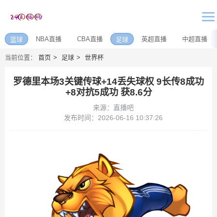
NBA直播
CBA直播
英超直播
中超直播
篮球
足球
当前位置：
首页
足球
世界杯
罗德里本场3关键传球+14丢失球权 9长传8成功
+8对抗5成功 获8.6分
来源：直播吧
发布时间：2026-06-16 10:37:26