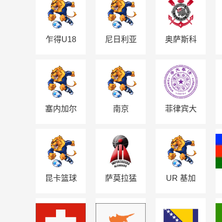
乍得U18
尼日利亚
奥萨斯科
U18
塞内加尔
南京
菲律宾大
U18
学
昆卡篮球
萨莫拉猛
UR 基加
俱乐部
禽
利