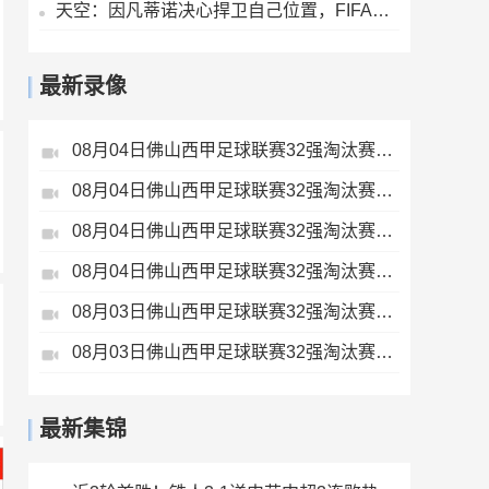
天空：因凡蒂诺决心捍卫自己位置，FIFA委员会公开致信表达支持
最新录像
08月04日佛山西甲足球联赛32强淘汰赛肇庆恒骏成VS三七互娱全场录像
08月04日佛山西甲足球联赛32强淘汰赛广东西南建设VS香港圣徒全场录像
08月04日佛山西甲足球联赛32强淘汰赛贪玩游戏VS美的薪火全场录像
08月04日佛山西甲足球联赛32强淘汰赛藝品高國際VS湛江狂狼·粵辉能源全场录像
08月03日佛山西甲足球联赛32强淘汰赛广东客家青年VS广州英华思力U17全场录像
08月03日佛山西甲足球联赛32强淘汰赛广东凤铝VS湛江八部科技全场录像
最新集锦