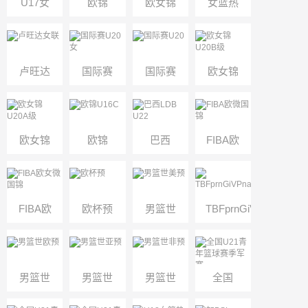
U17女
欧锦
欧女锦
女篮热
世界杯
U20B
U16C
身赛
级
卢旺达
国际赛
国际赛
欧女锦
女联
U20女
U20
U20B
级
欧女锦
欧锦
巴西
FIBA欧
U20A
U16C
LDB
微国锦
级
U22
FIBA欧
欧杯预
男篮世
TBFprnGiVPnaDuuYn
女微国
美预
锦
男篮世
男篮世
男篮世
全国
欧预
亚预
非预
U21青