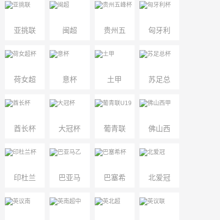
丙
标U20
8
英联赛
亚挑联
闽超
贵州五
匈牙利
峰杯
杯
荷女超
意杯
土甲
苏足总
杯
杯
酋长杯
大冠杯
葡青联
佛山西
U19
甲
印杜兰
巴亚马
巴塞希
北爱冠
杯
乙
杯