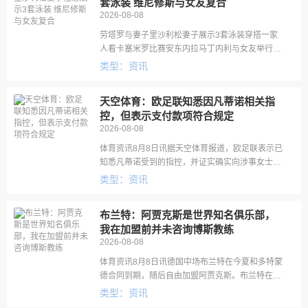
套泳装 维尼修斯与女友复合
2026-08-08
劳塔罗与妻子里沙利松妻子展示3套泳装穿搭一家
人看卡塞米罗比赛安东内拉马丁内利与女友举行婚
礼内马尔一家度假C罗一家度假，与儿子比身材奥
类型：资讯
尔莫与妻子卡里乌斯一家恩佐一家度假乔治娜亚马
尔女友B席一家姆巴佩晒度
天空体育：欧足联知悉因凡蒂诺相关指
控，但表示支付款项符合规定
2026-08-08
体育资讯8月8日讯据天空体育报道，欧足联表示已
知悉凡蒂诺受到的指控，并证实确实向涉事女士支
付了补偿金和学费。欧足联在声明中对天空体育表
类型：资讯
示：“我们已知悉相关指控，并确认曾向涉事人员支
付离职补偿金，同时为其
布兰特：阿贾克斯是世界知名俱乐部，
我在加盟前并未咨询博斯教练
2026-08-08
体育资讯8月8日讯德国中场布兰特在今夏和多特蒙
德合同到期，随后自由加盟阿贾克斯。布兰特在接
受采访时谈到了自己的选择。布兰特首先指出，阿
类型：资讯
贾克斯在全世界都非常知名，“你知道吗，阿贾克斯