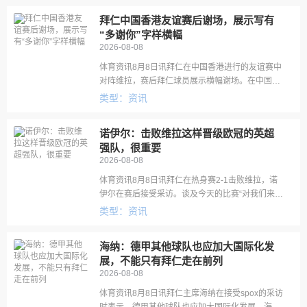
并不是那种你未曾听说过
拜仁中国香港友谊赛后谢场，展示写有
“多谢你”字样横幅
2026-08-08
体育资讯8月8日讯拜仁在中国香港进行的友谊赛中
对阵维拉，赛后拜仁球员展示横幅谢场。在中国香
港进行的友谊赛中，拜仁2-1击败维拉，赛后拜仁
类型：资讯
球员展示写有“多谢你”字样的横幅，对球迷表示感
谢。
诺伊尔：击败维拉这样晋级欧冠的英超
强队，很重要
2026-08-08
体育资讯8月8日讯拜仁在热身赛2-1击败维拉，诺
伊尔在赛后接受采访。谈及今天的比赛“对我们来
说，战胜这样一支同样晋级了欧冠联赛的英超顶尖
类型：资讯
球队，并打出一场高质量的比赛非常重要。比赛条
件虽然并不轻松，但我们
海纳：德甲其他球队也应加大国际化发
展，不能只有拜仁走在前列
2026-08-08
体育资讯8月8日讯拜仁主席海纳在接受spox的采访