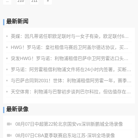
...
210
211
»
最新新闻
英媒：因凡蒂诺任职欧足联时与一女子有染，欧足联付6位数封口费
HWG！罗马诺：皇社租借马赛后卫阿盖尔德达协议，买断费1100万欧
突发HWG！罗马诺：利物浦租借巴萨中卫阿劳霍达口头协议
罗马诺：阿劳霍租借利物浦文件将在24小时内签署，买断条款非强制
与巴萨合同到2031！世体：利物浦租借阿劳霍一年，赛季末可选买断
天空体育：利物浦与巴黎初步谈判巴尔科拉，但估值存在巨大差距
最新录像
08月07日中超第22轮北京国安vs深圳新鹏城全场录像
08月07日CBA夏季联赛启东站江苏-深圳全场录像