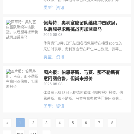
时表示，德甲其他球队也应加大国际化发展。海纳
表示：“如果拜仁走在前列，那其他球队绝不能原地
类型：资讯
踏步。国际化不是独角戏，整个联赛必须携手并
进。”在北京时间周五
佩蒂特：奥利塞应留队继续冲击欧冠，
以后想寻求新挑战再加盟皇马
2026-08-08
体育资讯8月8日讯法国名宿佩蒂特在接受sport1的
采访时表示，奥利塞应留在拜仁冲击欧冠。佩蒂特
表示：“大约两年前他刚加盟拜仁时，国际足坛对他
类型：资讯
还不算太了解。如今他效力的俱乐部能为他提供一
切，竞技层面前景
图片报：伯恩茅斯、马赛、那不勒斯有
意阿图伯鲁，但尚未报价
2026-08-08
体育资讯8月8日讯据德国媒体《图片报》报道，伯
恩茅斯、那不勒斯、马赛有意弗赖堡门将阿图伯
鲁。弗赖堡门将阿图伯鲁的转会有了新进展，此前
类型：资讯
他单独训练、未随队前往施伦斯训练营，如今已重
新回归球队合练，围绕他的转
«
1
2
3
4
5
6
7
8