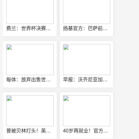
费兰：世界杯决赛进球堪称梦想成真，迫不及待想要本土卫冕
扬基官方：巴萨前锋费兰·托雷斯应邀担任美职棒开球嘉宾
每体：放弃出售世界杯股权，因凡蒂诺无缘5500万欧天价年薪
早报：沃齐尼亚加盟科洛科洛；富勒姆连签皇马贡萨洛+帕拉西奥斯
曾被贝林打头！英媒:蓝军新援巴尔科习惯争议 不在乎英国球迷嘘声
40岁再就业！官方：佛得角门将沃齐尼亚加盟智利甲球队科洛科洛