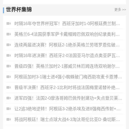
世界杯集锦
更多 >>
时隔16年夺世界杯冠军！西班牙加时1-0阿根廷费兰制胜恩佐染红
英格兰6-4法国获季军萨卡戴帽姆巴佩双响创纪录奥利塞2助+失良机
连续两届进决赛！阿根廷2-1绝杀英格兰劳塔罗恩佐破门梅西两助攻
时隔16年进决赛！西班牙2-0法国亚马尔造点奥亚萨瓦尔、波罗破门
晋级四强！英格兰加时2-1挪威贝林厄姆连场双响谢尔德鲁普破门
阿根廷加时3-1瑞士进4强小蜘蛛破门梅西助攻麦卡恩博洛假摔染红
晋级半决赛！西班牙2-1比利时将战法国梅里诺替补绝杀拉门斯送礼
进军四强！法国2-0摩洛哥姆巴佩传射建功+失点登贝莱贴地斩
让2追3绝地逆转！阿根廷3-2绝杀埃及进8强梅西传射+失点恩佐绝杀
将战阿根廷！瑞士点球大战4-3淘汰哥伦比亚D·桑切斯、库乔失点