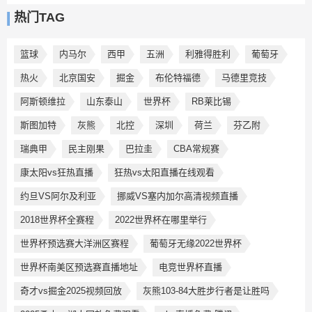
热门TAG
篮球
内马尔
西甲
五洲
利雅得胜利
葡萄牙
热火
北京国安
掘金
布伦特福德
马德里竞技
阿斯顿维拉
山东泰山
世界杯
RB莱比锡
斯图加特
灰熊
北控
深圳
荷兰
芬乙附
瑞典甲
民主刚果
巴拉圭
CBA常规赛
康太阳vs狂热直播
狂热vs太阳直播在线观看
约旦VS阿尔及利亚
挪威VS塞内加尔高清视频直播
2018世界杯全赛程
2022世界杯在哪里举行
世界杯预选赛大洋洲区赛程
葡萄牙无缘2022世界杯
世界杯南美区预选赛直播地址
‌电竞世界杯直播
奇才vs掘金2025视频回放
灰熊103-84大胜步行者是让胜吗