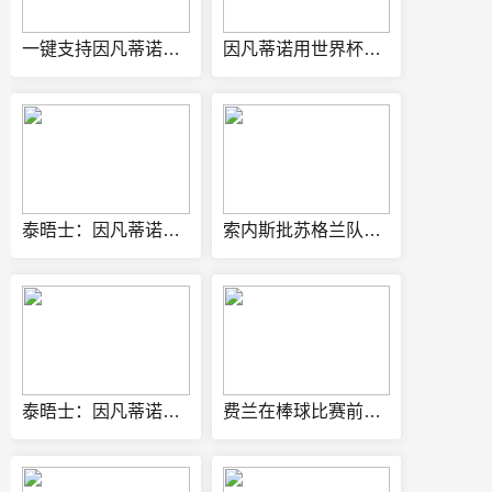
一键支持因凡蒂诺！天空：FIFA曾向各足协发预制信函，签名已填好
因凡蒂诺用世界杯决赛举办权换选票？FIFA声明：相关说法均是假的
泰晤士：因凡蒂诺承诺让摩洛哥举办2030世界杯决赛，以换取支持
索内斯批苏格兰队没血性：没看到真正信念 聘请外教也不是不行
泰晤士：因凡蒂诺将FIFA高管召集至摩洛哥首都召开危机会议
费兰在棒球比赛前开球，纽约洋基队：感谢世界杯冠军费兰·托雷斯