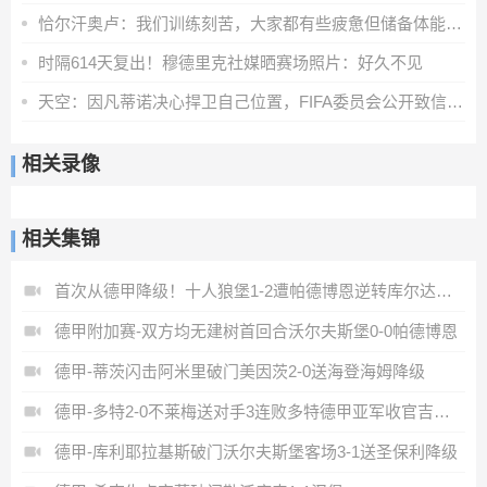
恰尔汗奥卢：我们训练刻苦，大家都有些疲惫但储备体能至关重要
时隔614天复出！穆德里克社媒晒赛场照片：好久不见
天空：因凡蒂诺决心捍卫自己位置，FIFA委员会公开致信表达支持
相关录像
相关集锦
首次从德甲降级！十人狼堡1-2遭帕德博恩逆转库尔达加时赛制胜
德甲附加赛-双方均无建树首回合沃尔夫斯堡0-0帕德博恩
德甲-蒂茨闪击阿米里破门美因茨2-0送海登海姆降级
德甲-多特2-0不莱梅送对手3连败多特德甲亚军收官吉拉西破门
德甲-库利耶拉基斯破门沃尔夫斯堡客场3-1送圣保利降级