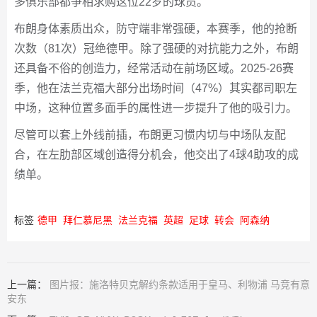
多俱乐部都争相求购这位22岁的球员。
布朗身体素质出众，防守端非常强硬，本赛季，他的抢断
次数（81次）冠绝德甲。除了强硬的对抗能力之外，布朗
还具备不俗的创造力，经常活动在前场区域。2025‑26赛
季，他在法兰克福大部分出场时间（47%）其实都司职左
中场，这种位置多面手的属性进一步提升了他的吸引力。
尽管可以套上外线前插，布朗更习惯内切与中场队友配
合，在左肋部区域创造得分机会，他交出了4球4助攻的成
绩单。
标签
德甲
拜仁慕尼黑
法兰克福
英超
足球
转会
阿森纳
上一篇：
图片报：施洛特贝克解约条款适用于皇马、利物浦 马竞有意
安东