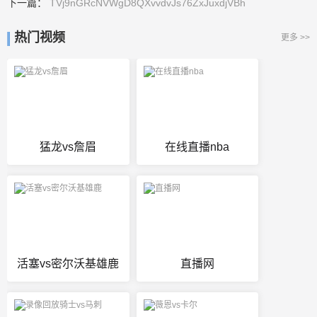
下一篇：
TVj9nGRcNVWgD8QXvvdvJs76ZxJuxdjVBh
热门视频
更多 >>
猛龙vs詹眉
在线直播nba
活塞vs密尔沃基雄鹿
直播网