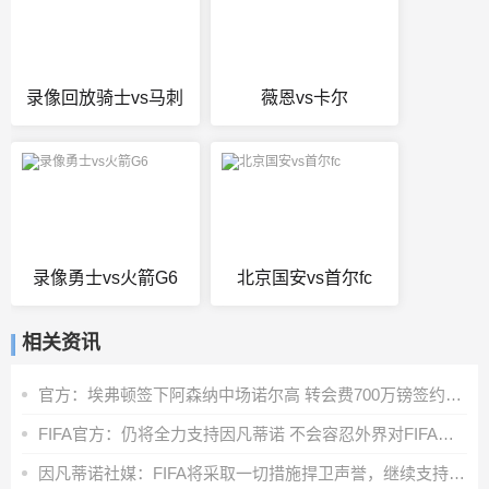
录像回放骑士vs马刺
薇恩vs卡尔
录像勇士vs火箭G6
北京国安vs首尔fc
相关资讯
官方：埃弗顿签下阿森纳中场诺尔高 转会费700万镑签约2年
FIFA官方：仍将全力支持因凡蒂诺 不会容忍外界对FIFA诚信的攻击
因凡蒂诺社媒：FIFA将采取一切措施捍卫声誉，继续支持足球的发展