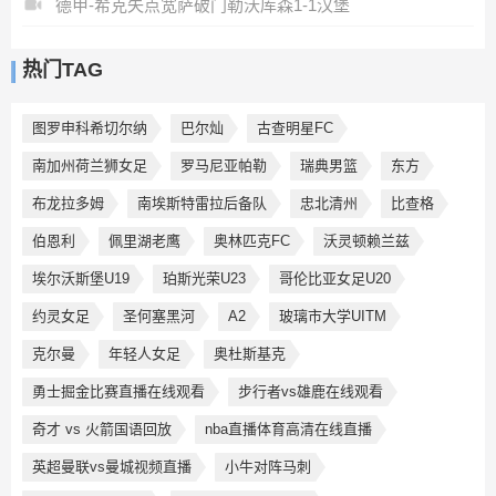
德甲-希克失点宽萨破门勒沃库森1-1汉堡
热门TAG
图罗申科希切尔纳
巴尔灿
古查明星FC
南加州荷兰狮女足
罗马尼亚帕勒
瑞典男篮
东方
布龙拉多姆
南埃斯特雷拉后备队
忠北清州
比查格
伯恩利
佩里湖老鹰
奥林匹克FC
沃灵顿赖兰兹
埃尔沃斯堡U19
珀斯光荣U23
哥伦比亚女足U20
约灵女足
圣何塞黑河
A2
玻璃市大学UITM
克尔曼
年轻人女足
奥杜斯基克
勇士掘金比赛直播在线观看
步行者vs雄鹿在线观看
奇才 vs 火箭国语回放
nba直播体育高清在线直播
英超曼联vs曼城视频直播
小牛对阵马刺