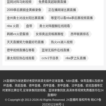
篮网对阵马刺视频
免费看英超联赛直播
2009季后赛掘金黄蜂录像
正在播网球比赛直播
金州勇士对战太阳比赛直播
哪里可以看nba季后赛视频直播
nba 火箭
盘带
勇士对阵醍醐在线观看
鹈鹕vs火箭集锦
女排奥运资格赛赛程
西甲联赛排名
天天直播努力做最好的直播
热火vs湖人视频
德甲视频直播在哪看
篮球无插件在线直播
康太阳狂热在线观看
cctv1节目表
nba梦之队直播
24直播网为球迷爱好者提供高清无插件足球直播、NBA直播、体育直播以及欧洲
杯直播、英超直播、德甲直播、西甲直播、意甲直播、法甲直播、欧冠直播等实
时更新比赛信号,足球录像回放观看、篮球录像回放,高清体育视频免费播放尽在24
直播网！
© Copyright @ 2013-2026 All Rights Reserved. 24直播网 版权所有
皖ICP备
2023012198号-1