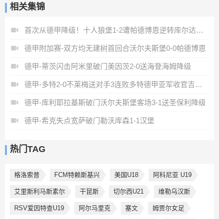
相关集锦
首次从德甲降级！十人狼堡1-2遭帕德博恩逆转库尔达加时赛制胜
德甲附加赛-双方均无建树首回合沃尔夫斯堡0-0帕德博恩
德甲-蒂茨闪击阿米里破门美因茨2-0送海登海姆降级
德甲-多特2-0不莱梅送对手3连败多特德甲亚军收官吉拉西破门
德甲-库利耶拉基斯破门沃尔夫斯堡客场3-1送圣保利降级
德甲-希克失点宽萨破门勒沃库森1-1汉堡
热门TAG
格洛索普
FCM特赖斯基兴
美国U18
阿科尼亚 U19
艾里斯利马斯素尔
干昆斯
切尔西U21
维勒乌汉斯
RSV爱因特查U19
阿尔马里克
塞文
姆贾尔女足