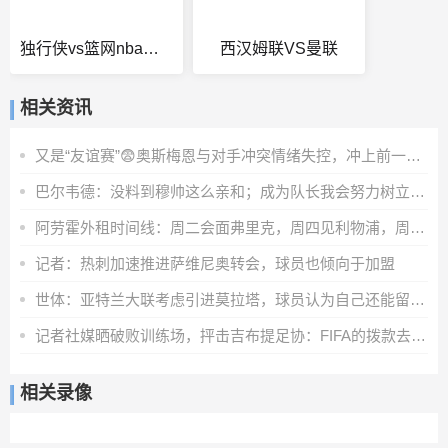
独行侠vs篮网nba常规赛比分
西汉姆联VS曼联
相关资讯
又是“友谊赛”😨奥斯梅恩与对手冲突情绪失控，冲上前一把推翻
巴尔韦德：没料到穆帅这么亲和；成为队长我会努力树立正向表率
阿劳霍外租时间线：周二会面弗里克，周四见利物浦，周五晚间敲定
记者：热刺加速推进萨维尼奥转会，球员也倾向于加盟
世体：亚特兰大联考虑引进莫拉塔，球员认为自己还能留在顶级联赛
记者社媒晒破败训练场，抨击吉布提足协：FIFA的拨款去哪里了？
相关录像