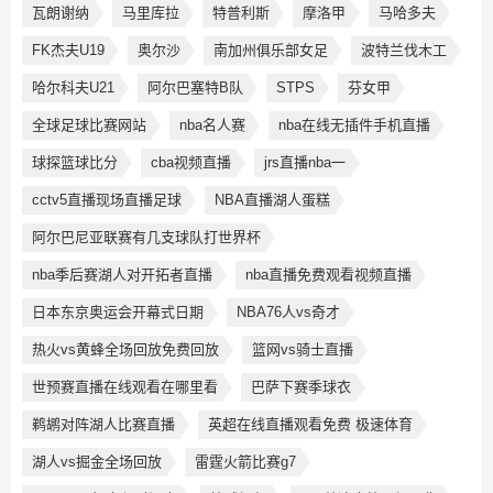
瓦朗谢纳
马里库拉
特普利斯
摩洛甲
马哈多夫
FK杰夫U19
奥尔沙
南加州俱乐部女足
波特兰伐木工
哈尔科夫U21
阿尔巴塞特B队
STPS
芬女甲
全球足球比赛网站
nba名人赛
nba在线无插件手机直播
球探篮球比分
cba视频直播
jrs直播nba一
cctv5直播现场直播足球
NBA直播湖人蛋糕
阿尔巴尼亚联赛有几支球队打世界杯
nba季后赛湖人对开拓者直播
nba直播免费观看视频直播
日本东京奥运会开幕式日期
NBA76人vs奇才
热火vs黄蜂全场回放免费回放
篮网vs骑士直播
世预赛直播在线观看在哪里看
巴萨下赛季球衣
鹈鹕对阵湖人比赛直播
英超在线直播观看免费 极速体育
湖人vs掘金全场回放
雷霆火箭比赛g7