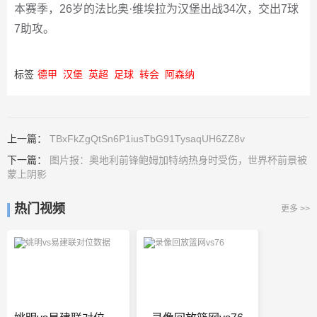
本赛季，26岁的法比奥·维埃拉为汉堡出战34次，交出7球
7助攻。
标签
德甲
汉堡
英超
足球
转会
阿森纳
上一篇：
TBxFkZgQtSn6P1iusTbG91TysaqUH6ZZ8v
下一篇：
图片报：奥地利前锋鲍姆加特纳热身时受伤，世界杯前景被
蒙上阴影
热门视频
更多 >>