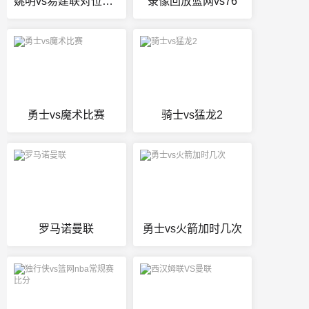
姚明vs易建联对位数据
录像回放篮网vs76
勇士vs魔术比赛
骑士vs猛龙2
罗马诺曼联
勇士vs火箭加时几次