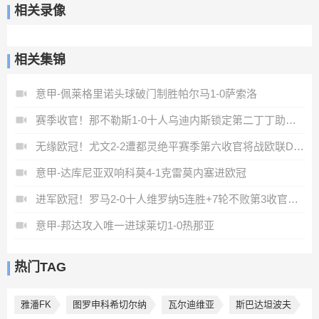
相关录像
相关集锦
意甲-佩莱格里诺头球破门制胜帕尔马1-0萨索洛
赛季收官！那不勒斯1-0十人乌迪内斯锁定第二丁丁助攻霍伊伦制胜
无缘欧冠！尤文2-2遭都灵绝平赛季第六收官将战欧联DV9双响
意甲-达库尼亚双响科莫4-1克雷莫内塞进欧冠
进军欧冠！罗马2-0十人维罗纳5连胜+7轮不败第3收官迪巴拉2助攻
意甲-邦达攻入唯一进球莱切1-0热那亚
热门TAG
雅潘FK
图罗申科希切尔纳
瓦尔迪维亚
斯巴达坦波夫