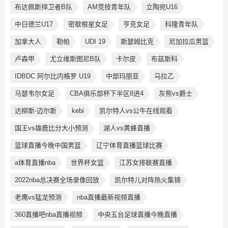
布达佩斯捍卫者B队
AM竞技青年队
立陶宛U16
中日德兰U17
密歇根星女足
亨克女足
科隆青年队
加拿大人
勒帕
UDI 19
斯瑟姆比克
尼加拉瓜男篮
卢森甲
尤立维斯图尼B队
卡尔皮
布兹斯科
IDBDC 阿尔比内格罗 U19
中部玛丽亚
乌拉乙
马瑟韦尔女足
CBA俱乐部杯下半区8进4
灰熊vs爵士
达柳斯-迈尔斯
kebi
凯尔特人vs公牛在线观看
国王vs雄鹿比分大小预测
湖人vs黄蜂直播
篮球直播今晚中国男篮
辽宁体育直播篮球比赛
a体育直播nba
世界杯女篮
江苏女排联赛直播
2022nba总决赛全场录像回放
凯尔特儿对阵热火集锦
老鹰vs猛龙预测
nba直播最新视频直播
360直播吧nba直播视频
中央五台足球直播今晚直播