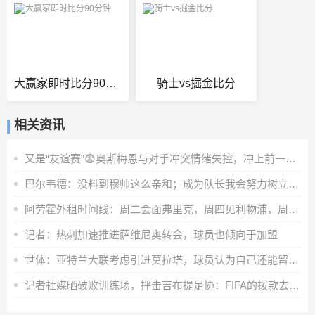
大赢家即时比分90分钟
骑士vs掘金比分
相关资讯
又是“友谊赛”😨奥斯梅恩与对手冲突情绪失控，冲上前一把推翻
巴尔韦德：没料到穆帅这么亲和；成为队长我会努力树立正向表率
阿劳霍外租时间线：周二会面弗里克，周四见利物浦，周五晚间敲定
记者：热刺加速推进萨维尼奥转会，球员也倾向于加盟
世体：亚特兰大联考虑引进莫拉塔，球员认为自己还能留在顶级联赛
记者社媒晒破败训练场，抨击吉布提足协：FIFA的拨款去哪里了？