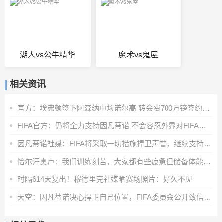
湖人vs公牛精华
魔术vs鬼屋
相关资讯
官方：埃弗顿签下阿森纳中场诺尔高 转会费700万镑签约2年
FIFA官方：仍将全力支持因凡蒂诺 不会容忍外界对FIFA诚信的攻击
因凡蒂诺社媒：FIFA将采取一切措施捍卫声誉，继续支持足球的发展
恰尔汗奥卢：我们训练刻苦，大家都有些疲惫但储备体能至关重要
时隔614天复出！穆德里克社媒晒赛场照片：好久不见
天空：因凡蒂诺决心捍卫自己位置，FIFA委员会公开致信表达支持