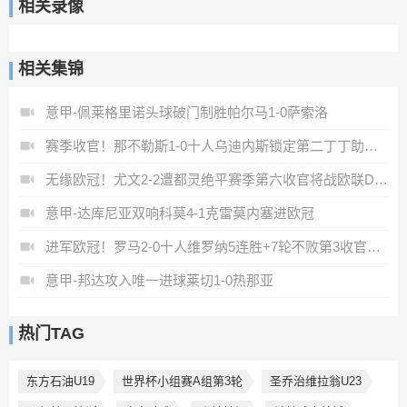
相关录像
相关集锦
意甲-佩莱格里诺头球破门制胜帕尔马1-0萨索洛
赛季收官！那不勒斯1-0十人乌迪内斯锁定第二丁丁助攻霍伊伦制胜
无缘欧冠！尤文2-2遭都灵绝平赛季第六收官将战欧联DV9双响
意甲-达库尼亚双响科莫4-1克雷莫内塞进欧冠
进军欧冠！罗马2-0十人维罗纳5连胜+7轮不败第3收官迪巴拉2助攻
意甲-邦达攻入唯一进球莱切1-0热那亚
热门TAG
东方石油U19
世界杯小组赛A组第3轮
圣乔治维拉翁U23