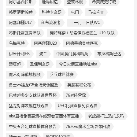
阿尔基西拉斯
鹿岛酿造
登兹林根
希美咸史特城
格罗萨斯帕赫
科特卡女足
屯门
马拉肯查
阿塞拜疆U17
科布流浪者
十一月十日队WC
琴斯托霍瓦青年队
诺特略伊 / 胡索伊暨福因兰 U19 联队
乌梅克特
阿塞拜疆U20
阿德莱德奥林匹克
伊米什利FK
波兰
中国澳门澳科精英
布拉格斯巴达
澳塔超
圣保利女足
今日火箭直播地址nba
魔术对阵鹡鹕视频
乒乓球世锦赛
勇士vs猛龙G5全场录像回放
英超赛程公布
巴林超多少支球队进世界杯
76对阵雷霆
猛龙对阵灰熊在线观看
UFC比赛直播免费观看
nba直播免费高清在线观看莫西体育直播
老虎能打过恐爪龙吗
中央五台足球直播体育预告
76人vs魔术全场录像回放
骑士vs火箭视频
欧冠2019冠军