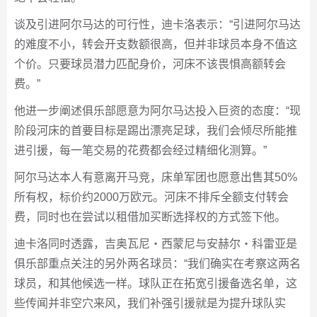
谈及引进阿尔马达的可行性，迪卡洛表示：“引进阿尔马达
的难度不小，转会开支数额很高，但并非球员本身不值这
个价。只要球员潜力匹配身价，河床不该畏惧高额转会
费。”
他进一步阐述俱乐部愿意为阿尔马达投入巨资的态度：“现
阶段河床的首要目标是踢出漂亮足球，我们会倾尽所能推
进引援，每一笔交易的花费都会经过精细化测算。”
阿尔马达本人有意离开马竞，床单军团也愿意出售其50%
所有权，标价约2000万欧元。河床不排斥全额支付转会
费，同时也在尝试以租借加买断选择权的方式签下他。
迪卡洛同时透露，吉奥瓦尼・西蒙尼与安赫尔・科雷亚是
俱乐部重点关注的另外两名球员：“我们确实在考察这两名
球员，和其他候选一样。球队正在拓宽引援备选名单，这
些传闻并非空穴来风，我们补强引援就是为提升球队实