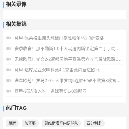
相关录像
相关集锦
意甲-佩莱格里诺头球破门制胜帕尔马1-0萨索洛
赛季收官！那不勒斯1-0十人乌迪内斯锁定第二丁丁助攻霍伊伦制胜
无缘欧冠！尤文2-2遭都灵绝平赛季第六收官将战欧联DV9双响
意甲-达库尼亚双响科莫4-1克雷莫内塞进欧冠
进军欧冠！罗马2-0十人维罗纳5连胜+7轮不败第3收官迪巴拉2助攻
意甲-邦达攻入唯一进球莱切1-0热那亚
热门TAG
朗斯
加齐耶
莫维斯塔室内足球队
亚分利多