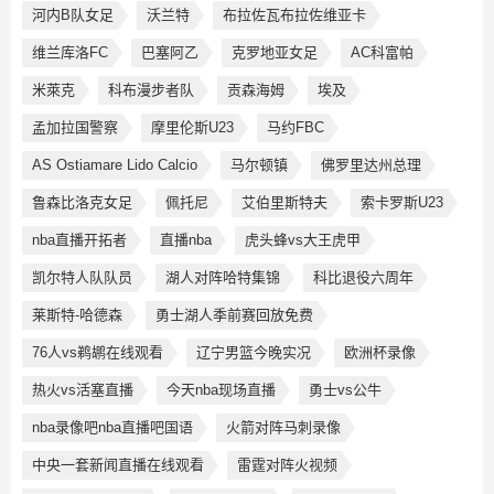
河内B队女足
沃兰特
布拉佐瓦布拉佐维亚卡
维兰库洛FC
巴塞阿乙
克罗地亚女足
AC科富帕
米萊克
科布漫步者队
贡森海姆
埃及
孟加拉国警察
摩里伦斯U23
马约FBC
AS Ostiamare Lido Calcio
马尔顿镇
佛罗里达州总理
鲁森比洛克女足
佩托尼
艾伯里斯特夫
索卡罗斯U23
nba直播开拓者
直播nba
虎头蜂vs大王虎甲
凯尔特人队队员
湖人对阵哈特集锦
科比退役六周年
莱斯特-哈德森
勇士湖人季前赛回放免费
76人vs鹈鹕在线观看
辽宁男篮今晚实况
欧洲杯录像
热火vs活塞直播
今天nba现场直播
勇士vs公牛
nba录像吧nba直播吧国语
火箭对阵马刺录像
中央一套新闻直播在线观看
雷霆对阵火视频