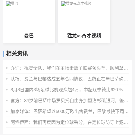
曼巴
猛龙vs奇才视频
相关资讯
乔迪：祝贺全队，我们在主场击败了联赛领头羊，顺利拿下宝贵三分
队报：费兰与巴黎达成五年合同协议，巴黎正在与巴萨磋商转会费
8月8日国内3场足球比赛观众超4万，中超辽宁德比62075人排今年第6
官方：34岁前巴萨中场罗贝托自由身加盟洛杉矶银河，签约2年
加泰媒体：巴萨希望以5000万欧出售费兰，巴黎最快下周三前官宣
阿洛伊西：我们再度因为定位球丢分，在定位球防守上犯了一些错误