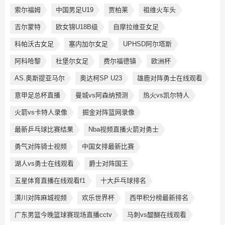
索尔福姆
中国男足U19
贾柏莱
祖维火车头
吉尔蒙特
欧女锦U18B级
自摩拉维亚女足
科帕沃古女足
塞内加尔女足
UPHSD阿尔塔斯
阿科哈黎
杜堡尔女足
费尔福德镇
欧洲杯
AS.奥斯提亚马尔
奥达柯SP U23
雄鹿对阵勇士在线观看
意甲足总杯直播
曼城vs阿森纳预测
热火vs凯尔特人
火箭vs卡特人录像
掘金对阵篮网录像
最新乒乓球比赛结果
Nba视频直播火箭对勇士
勇气对阵骑士视频
中国女排最新比赛
湖人vs勇士在线观看
爵士对阵国王
五星体育直播在线观看f1
十大乒乓球排名
潢川对阵麻城视频
欢乐世界杯
西甲积分榜最新排名
广东男篮今晚篮球赛现场直播cctv
马刺vs醍醐在线观看