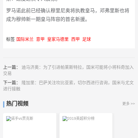
罗马诺此前已经确认穆里尼奥将执教皇马，邓弗里斯也将
成为穆帅新一期皇马阵容的首名新援。
标签
国际米兰
意甲
皇家马德里
西甲
足球
上一篇：
迪马济奥：为了引进帕莱斯特拉，国米可能将小将科奇加入
交易
下一篇：
隆加里：巴萨关注坎比亚索，切尔西进行咨询，国米与尤文
进行接触
热门视频
更多 >>