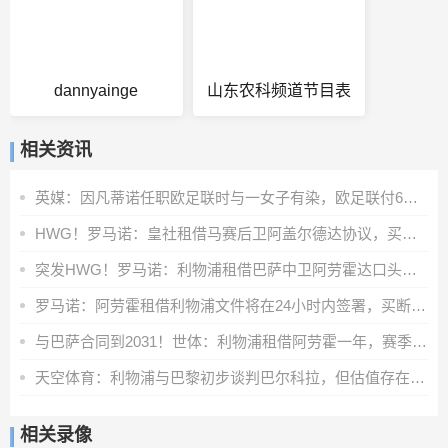
dannyainge
山东农科频道节目表
相关资讯
英媒：因凡蒂诺任职欧足联时与一女子有染，欧足联付6位数封口费
HWG！罗马诺：皇社租借马赛后卫阿盖尔德达协议，买断费1100万欧
突发HWG！罗马诺：利物浦租借巴萨中卫阿劳霍达口头协议
罗马诺：阿劳霍租借利物浦文件将在24小时内签署，买断条款非强制
与巴萨合同到2031！世体：利物浦租借阿劳霍一年，赛季末可选买断
天空体育：利物浦与巴黎初步谈判巴尔科拉，但估值存在巨大差距
相关录像