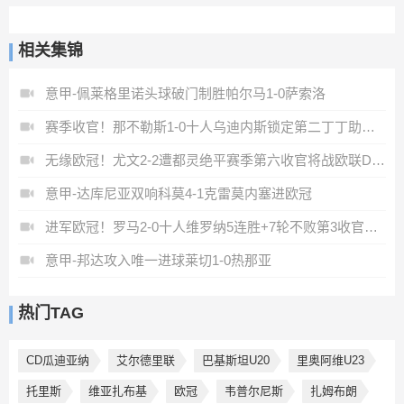
相关集锦
意甲-佩莱格里诺头球破门制胜帕尔马1-0萨索洛
赛季收官！那不勒斯1-0十人乌迪内斯锁定第二丁丁助攻霍伊伦制胜
无缘欧冠！尤文2-2遭都灵绝平赛季第六收官将战欧联DV9双响
意甲-达库尼亚双响科莫4-1克雷莫内塞进欧冠
进军欧冠！罗马2-0十人维罗纳5连胜+7轮不败第3收官迪巴拉2助攻
意甲-邦达攻入唯一进球莱切1-0热那亚
热门TAG
CD瓜迪亚纳
艾尔德里联
巴基斯坦U20
里奥阿维U23
托里斯
维亚扎布基
欧冠
韦普尔尼斯
扎姆布朗