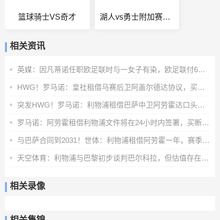
篮球骑士VS奇才
湖人vs勇士附加赛全场回放
相关资讯
英媒：因凡蒂诺任职欧足联时与一女子有染，欧足联付6位数封口费
HWG！罗马诺：皇社租借马赛后卫阿盖尔德达协议，买断费1100万欧
突发HWG！罗马诺：利物浦租借巴萨中卫阿劳霍达口头协议
罗马诺：阿劳霍租借利物浦文件将在24小时内签署，买断条款非强制
与巴萨合同到2031！世体：利物浦租借阿劳霍一年，赛季末可选买断
天空体育：利物浦与巴黎初步谈判巴尔科拉，但估值存在巨大差距
相关录像