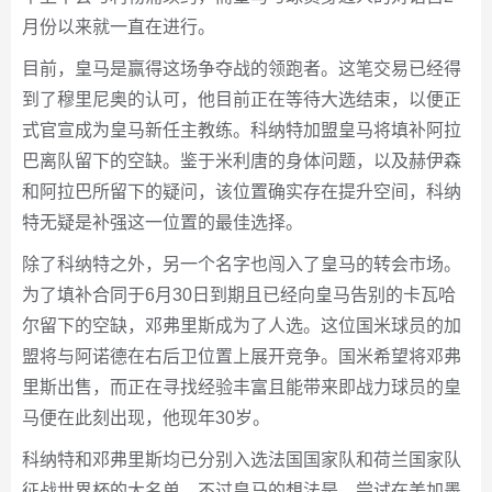
月份以来就一直在进行。
目前，皇马是赢得这场争夺战的领跑者。这笔交易已经得
到了穆里尼奥的认可，他目前正在等待大选结束，以便正
式官宣成为皇马新任主教练。科纳特加盟皇马将填补阿拉
巴离队留下的空缺。鉴于米利唐的身体问题，以及赫伊森
和阿拉巴所留下的疑问，该位置确实存在提升空间，科纳
特无疑是补强这一位置的最佳选择。
除了科纳特之外，另一个名字也闯入了皇马的转会市场。
为了填补合同于6月30日到期且已经向皇马告别的卡瓦哈
尔留下的空缺，邓弗里斯成为了人选。这位国米球员的加
盟将与阿诺德在右后卫位置上展开竞争。国米希望将邓弗
里斯出售，而正在寻找经验丰富且能带来即战力球员的皇
马便在此刻出现，他现年30岁。
科纳特和邓弗里斯均已分别入选法国国家队和荷兰国家队
征战世界杯的大名单。不过皇马的想法是，尝试在美加墨