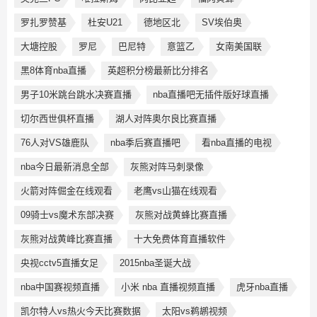
罗扎罗赞基
杜安U21
德地区北
SV埃伯奥
大塘控股
罗尼
巴尼特
意篮乙
女南美国联
黑8体育nba直播
英超积分榜最新比分排名
男子10米跳台跳水决赛直播
nba直播吧无插件版好球直播
切尔西世俱杯直播
湖人对阵奥尔良比赛直播
76人对VS雄鹿队
nba季后赛直播吧
看nba直播的电视
nba今日最新消息全部
灰熊对阵马刺录像
火箭对阵倔金在线观看
老鹰vs山猫在线观看
09骑士vs魔术东部决赛
灰熊对战黄蜂比赛直播
灰熊对战黄峰比赛直播
十大免费体育直播软件
央视cctv5直播女足
2015nba圣诞大战
nba中国赛视频直播
小米 nba 直播视频直播
虎牙nba直播
凯尔特人vs热火今天比赛数据
太阳vs鹈鹕视频