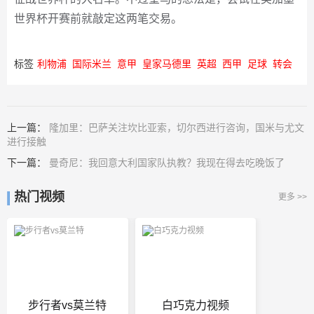
世界杯开赛前就敲定这两笔交易。
标签
利物浦
国际米兰
意甲
皇家马德里
英超
西甲
足球
转会
上一篇：
隆加里：巴萨关注坎比亚索，切尔西进行咨询，国米与尤文
进行接触
下一篇：
曼奇尼：我回意大利国家队执教？我现在得去吃晚饭了
热门视频
更多 >>
步行者vs莫兰特
白巧克力视频