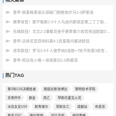
相关集锦
意甲-佩莱格里诺头球破门制胜帕尔马1-0萨索洛
赛季收官！那不勒斯1-0十人乌迪内斯锁定第二丁丁助攻霍伊伦制胜
无缘欧冠！尤文2-2遭都灵绝平赛季第六收官将战欧联DV9双响
意甲-达库尼亚双响科莫4-1克雷莫内塞进欧冠
进军欧冠！罗马2-0十人维罗纳5连胜+7轮不败第3收官迪巴拉2助攻
意甲-邦达攻入唯一进球莱切1-0热那亚
热门TAG
第3场1/16决赛胜者
图兹拉斯洛博达
黎明技术学院
非青杯外
掘金
西乙
琴斯托霍瓦火花
冰岛女足U19
斯青维尔
哥斯女乙
成都站
布若亚
奥克兰FC
唯拉斯姆
冈比亚超
福冈黄蜂