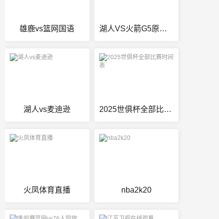
雄鹿vs篮网国语
湖人VS火箭G5原声回放
湖人vs麦迪逊
2025世俱杯全部比赛时间表
火凤体育直播
nba2k20