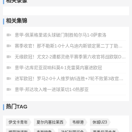
相关录像
相关集锦
意甲-佩莱格里诺头球破门制胜帕尔马1-0萨索洛
赛季收官！那不勒斯1-0十人乌迪内斯锁定第二丁丁助攻霍伊伦制胜
无缘欧冠！尤文2-2遭都灵绝平赛季第六收官将战欧联DV9双响
意甲-达库尼亚双响科莫4-1克雷莫内塞进欧冠
进军欧冠！罗马2-0十人维罗纳5连胜+7轮不败第3收官迪巴拉2助攻
意甲-邦达攻入唯一进球莱切1-0热那亚
热门TAG
伊戈卡青年
夏尔内塞拉莱西
韦柳港
休城U23