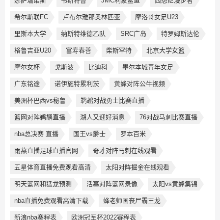
娜萨瑞诺斯
韦斯特鲁
JMC利蒙鲨鱼
西悉尼漫步者
希尔斯联FC
卢布尔雅那奥林匹亚
摩洛哥女足U23
里斯本大学
纳斯特维德乙队
SRC广岛
特罗姆斯达伦
格鲁吉亚U20
富寿春善
柴斯罕特
北京大学女篮
摩尔女杯
戈斯波
比迪科
墨尔本城青年女足
广东铭途
诺伊施特累利茨
黄蜂对阵公牛视频
美洲杯巴西vs秘鲁
鹈鹕对战勇士比赛直播
篮网对阵鹈鹕直播
湖人又迎好消息
76对战马刺比赛直播
nba总决赛 直播
国王vs爵士
罗本百米
雨燕直播足球直播官网
奇才对阵马刺在线观看
五星体育直播免费观看高清
太阳对阵掘金在线观看
明天篮网和猛龙预测
活塞对阵篮网录像
太阳vs黄蜂集锦
nba直播免费观看高清下载
蜂老师画丧尸霸王龙
新浪nba赛程表
欧洲冠军杯2022赛程表