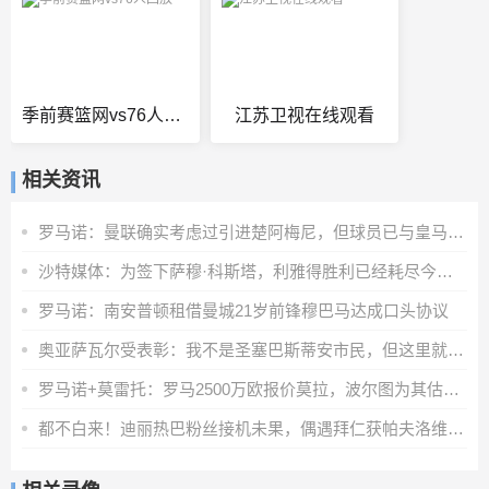
季前赛篮网vs76人回放
江苏卫视在线观看
相关资讯
罗马诺：曼联确实考虑过引进楚阿梅尼，但球员已与皇马完成续约
沙特媒体：为签下萨穆·科斯塔，利雅得胜利已经耗尽今夏转会预算
罗马诺：南安普顿租借曼城21岁前锋穆巴马达成口头协议
奥亚萨瓦尔受表彰：我不是圣塞巴斯蒂安市民，但这里就是我的家
罗马诺+莫雷托：罗马2500万欧报价莫拉，波尔图为其估价5000万欧
都不白来！迪丽热巴粉丝接机未果，偶遇拜仁获帕夫洛维奇等人签名