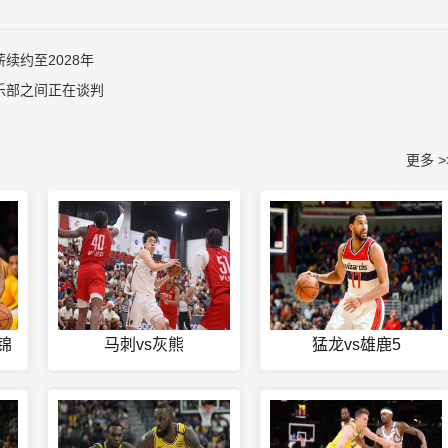
续约至2028年
乐部之间正在谈判
更多 >
锦
马刺vs灰熊
猛龙vs雄鹿5