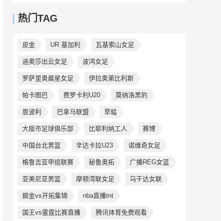
热门TAG
皮金
UR 基加利
瓦基索山女足
迪奥莎出云女足
波鸿女足
罗萨里奥晨星女足
伊拉奥第比利斯
帕卡图巴
费罗卡利U20
莫纳洛黑豹
恩波利
巴拿马联盟
草蜢
大阪市足球俱乐部
比耶利纳工人
赛博
中国台北男篮
辛达卡拉U23
诺维奇女足
格鲁吉亚甲组联赛
秘鲁奥拓
广播REG女篮
亚美尼亚男篮
摩顿湾联女足
乌干达女联
掘金vs开拓集锦
nba直播tnt
国王vs雷霆比赛直播
腾讯体育免费观看