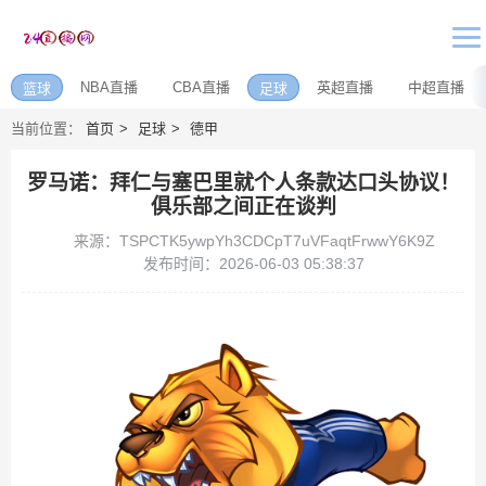
NBA直播
CBA直播
英超直播
中超直播
篮球
足球
当前位置：
首页
足球
德甲
罗马诺：拜仁与塞巴里就个人条款达口头协议！
俱乐部之间正在谈判
来源：TSPCTK5ywpYh3CDCpT7uVFaqtFrwwY6K9Z
发布时间：2026-06-03 05:38:37