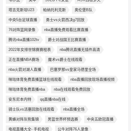
塔吉克斯坦U23
帕纳托利克斯
奥伦堡B队
中央5台足球直播
勇士vs火箭西决g7回放
76对阵篮网录像
nba直播免费观看比赛直播
腾讯nba直播102tv
爵士对战国王比赛直播
2022年女排世锦赛赛程表
nba腾讯直播无插件高清
正在直播NBA赛场
魔术vs爵士在线观看
nba火箭对湖人直播
巴塞罗那vs皇家马德里全场
咪咕体育免费直播篮球在线观看
nba直播回放现场直播视频
咪咕体育免费直播nba
nba在线观看免费回放
安东尼本内特
qq直播nba在线
骑士队vs活塞回放在线观看
nba直播全场
黄蜂对阵灰熊集锦
男篮世界杯预选赛
中央五欧冠直播
电视直播大全- 手机电视
公牛对阵76人录像