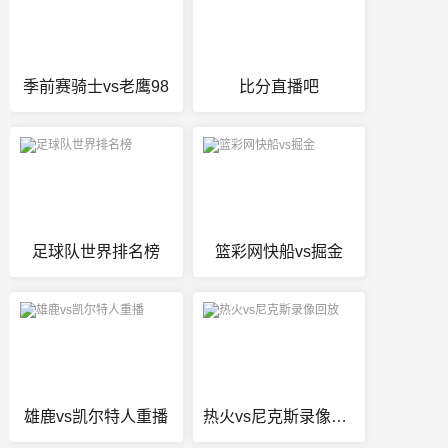
季前赛骑士vs老鹰98
比分直播吧
足球队世界排名榜
篮彩网快船vs掘金
雄鹿vs凯尔特人重播
热火vs尼克斯录像回放