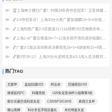
🏆上海绅士横扫广厦！时隔24年再夺总冠军！王哲林爆砍29+14！
🏀3-0夺冠军点！上海33分大胜广厦张镇麟23+9+6孙铭徽8中2
🏀上海险胜广厦2-0古德温31+11&抢断3分压哨绝杀布朗空砍50分
🏀上海1-0广厦古德温34+7+12洛夫顿开场伤退孙铭徽0分&5失误
🏀广厦3-1淘汰深圳再进决赛塔克28+5+6胡金秋15+8贺希宁12分
🏀第3节39-11！上海20分大逆转北京&3-1闯入总决赛刘铮5记三分
热门TAG
尤莫甲
孟加拉国U23
阿业余
巴瑞库拉U19
维诺廷托FC
科隆竞技
U20女足亚洲杯小组赛第3轮
密尔沃基巴伐利亚女足
C3/D3/F3/G3/H3
新西兰女杯
佛山南狮
科尔多瓦学院后备队
米托明星女足