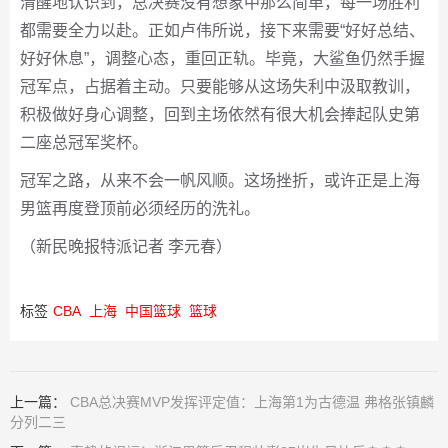
清醒地认识到，总决赛没有想象中那么简单，每一场胜利
都需要全力以赴。正如卢伟所说，接下来需要“好好总结、
好好休息”，调整心态，重回正轨。毕竟，大鲨鱼仍然手握
冠军点，占据着主动。只要能够从这场失利中汲取教训，
积极做好身心调整，回到主场依然有很大机会捧起队史第
二座总冠军奖杯。
冠军之路，从来不会一帆风顺。这场挫折，或许正是上海
男篮再度登顶前必须经历的洗礼。
（新民晚报特派记者 李元春）
标签
CBA
上海
中国篮球
篮球
上一篇：
CBA总决赛MVP发挥评定值：上海第1为古德温 弗格张镇麟
分列二三