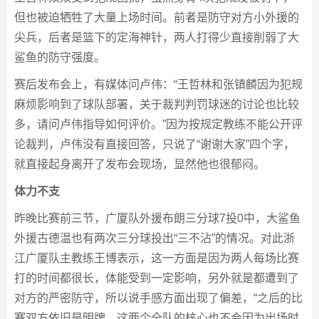
但也被迫牺牲了大量上场时间。前者是防守对方小外援的
尖兵，后者是篮下的定海神针，两人打得少直接削弱了大
鲨鱼的防守强度。
赛后发布会上，有媒体问卢伟：“王哲林和张镇麟因为犯规
麻烦影响到了球队部署，关于裁判判罚球迷的讨论也比较
多，请问卢伟指导如何评价。”因为按规定教练不能公开评
论裁判，卢伟没有直接回答，只说了“谢谢大家”四个字，
就直接起身离开了发布会现场，显然他也很郁闷。
体力不支
昨晚比赛前三节，广厦队外援布朗三分球7投0中，大鲨鱼
外援古德温也有两次三分球投出“三不沾”的情况。对此浙
江广厦队主教练王博表示，这一方面是因为两人每场比赛
打的时间都很长，体能受到一定影响，另外就是都遭到了
对方的严密防守，所以说手感方面出现了偏差，“之后的比
赛双方依旧是明牌，这两个全队的核心也不会因为出场时