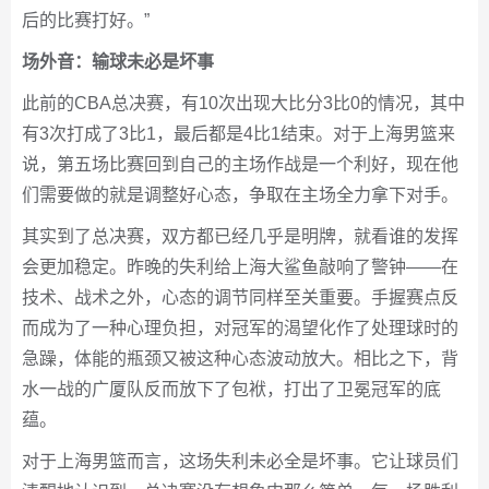
后的比赛打好。”
场外音：输球未必是坏事
此前的CBA总决赛，有10次出现大比分3比0的情况，其中
有3次打成了3比1，最后都是4比1结束。对于上海男篮来
说，第五场比赛回到自己的主场作战是一个利好，现在他
们需要做的就是调整好心态，争取在主场全力拿下对手。
其实到了总决赛，双方都已经几乎是明牌，就看谁的发挥
会更加稳定。昨晚的失利给上海大鲨鱼敲响了警钟——在
技术、战术之外，心态的调节同样至关重要。手握赛点反
而成为了一种心理负担，对冠军的渴望化作了处理球时的
急躁，体能的瓶颈又被这种心态波动放大。相比之下，背
水一战的广厦队反而放下了包袱，打出了卫冕冠军的底
蕴。
对于上海男篮而言，这场失利未必全是坏事。它让球员们