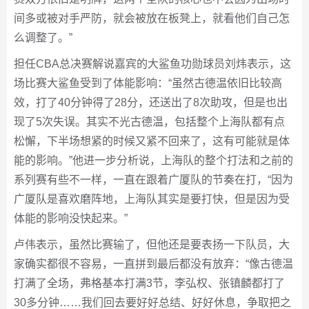
间多或被对手严防，就会被放在板凳上，就看他们自己怎
么调整了。”
担任CBA总决赛解说嘉宾的大鲨鱼功勋球员刘炜表示，这
场比赛大鲨鱼受到了体能影响：“虽然古德温依旧比较高
效，打了40分钟得了28分，还送出了8次助攻，但是也出
现了5次失误。其实不光古德温，包括整个上海队都有点
松懈，下半场想紧的时候又紧不回来了，这有可能就是体
能的影响。”他进一步分析说，上海队的整个打法和之前的
系列赛有些不一样，一直在跟着广厦队的节奏在打，“因为
广厦队是喜欢磨阵地，上海队其实是要打快，但是因为受
体能的影响没快起来。”
卢伟表示，虽然比赛输了，但他还是要表扬一下队员，大
家确实都很不容易，一直拼到最后都没有放弃：“像古德温
打满了全场，弗格基本打满3节，李弘权、张镇麟都打了
30多分钟……我们回去要好好总结、好好休息，争取把之