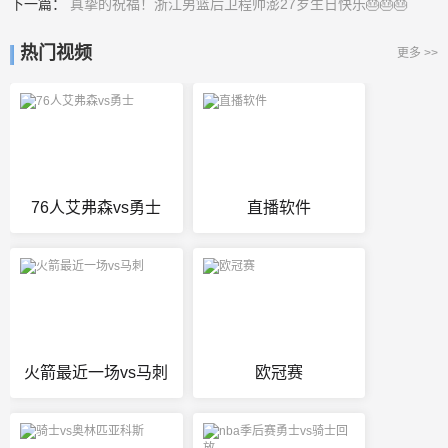
下一篇：
真挚的祝福！浙江男篮后卫程帅澎27岁生日快乐🎂🎂🎂
热门视频
更多 >>
76人艾弗森vs勇士
直播软件
火箭最近一场vs马刺
欧冠赛