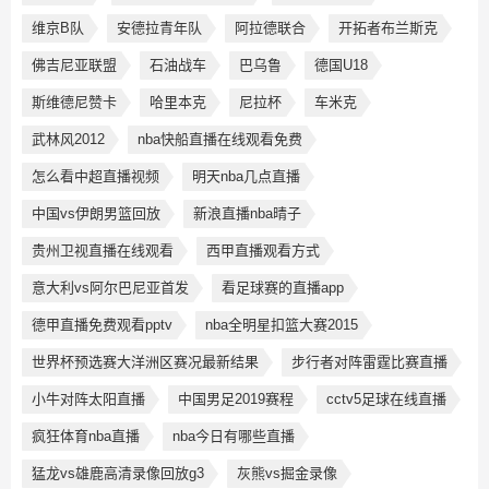
维京B队
安德拉青年队
阿拉德联合
开拓者布兰斯克
佛吉尼亚联盟
石油战车
巴乌鲁
德国U18
斯维德尼赞卡
哈里本克
尼拉杯
车米克
武林风2012
nba快船直播在线观看免费
怎么看中超直播视频
明天nba几点直播
中国vs伊朗男篮回放
新浪直播nba晴子
贵州卫视直播在线观看
西甲直播观看方式
意大利vs阿尔巴尼亚首发
看足球赛的直播app
德甲直播免费观看pptv
nba全明星扣篮大赛2015
世界杯预选赛大洋洲区赛况最新结果
步行者对阵雷霆比赛直播
小牛对阵太阳直播
中国男足2019赛程
cctv5足球在线直播
疯狂体育nba直播
nba今日有哪些直播
猛龙vs雄鹿高清录像回放g3
灰熊vs掘金录像