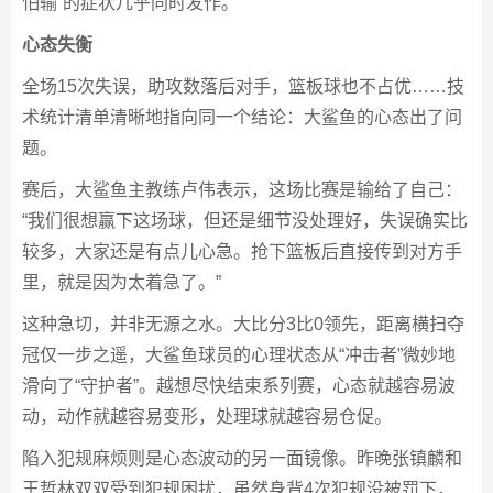
怕输”的症状几乎同时发作。
心态失衡
全场15次失误，助攻数落后对手，篮板球也不占优……技
术统计清单清晰地指向同一个结论：大鲨鱼的心态出了问
题。
赛后，大鲨鱼主教练卢伟表示，这场比赛是输给了自己：
“我们很想赢下这场球，但还是细节没处理好，失误确实比
较多，大家还是有点儿心急。抢下篮板后直接传到对方手
里，就是因为太着急了。”
这种急切，并非无源之水。大比分3比0领先，距离横扫夺
冠仅一步之遥，大鲨鱼球员的心理状态从“冲击者”微妙地
滑向了“守护者”。越想尽快结束系列赛，心态就越容易波
动，动作就越容易变形，处理球就越容易仓促。
陷入犯规麻烦则是心态波动的另一面镜像。昨晚张镇麟和
王哲林双双受到犯规困扰，虽然身背4次犯规没被罚下，