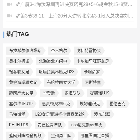
🏀广厦3-1淘汰深圳再进决赛塔克28+5+6胡金秋15+8贺希宁12分
🏀第3节39-11！上海20分大逆转北京&3-1闯入总决赛刘铮5记三分
热门TAG
布拉希尔佩洛塔斯
圣米格尔
戈伊特雷协会
奥札尔柯诺
北海道北方闪电
卡尔加里狂野女足
锡菲联女足
堪培拉奥林匹克U23
卡坦萨罗
黄金海岸联女足
布哈拉国立大学
阿斯特里
静冈产大女足
华登斯
多坦联队
提契诺U19
塞尔维亚U19
惠灵顿奥林匹克
埃姆迪积克
霍伦巴克
马特斯堡
U20女足亚洲杯小组赛第2轮
澳东部联
FH IH U19
安德拉青年队
nba尼克斯vs热火
篮网对阵哈登视频
金州勇士队
哪里看国足直播