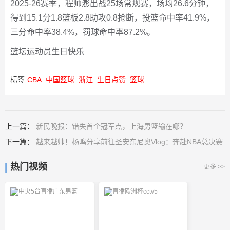
2025-26赛季，程帅澎出战25场常规赛，场均26.6分钟，
得到15.1分1.8篮板2.8助攻0.8抢断，投篮命中率41.9%，
三分命中率38.4%，罚球命中率87.2%。
篮坛运动员生日快乐
标签
CBA
中国篮球
浙江
生日点赞
篮球
上一篇：
新民晚报：错失首个冠军点，上海男篮输在哪？
下一篇：
越来越帅！杨鸣分享前往圣安东尼奥Vlog：奔赴NBA总决赛
热门视频
更多 >>