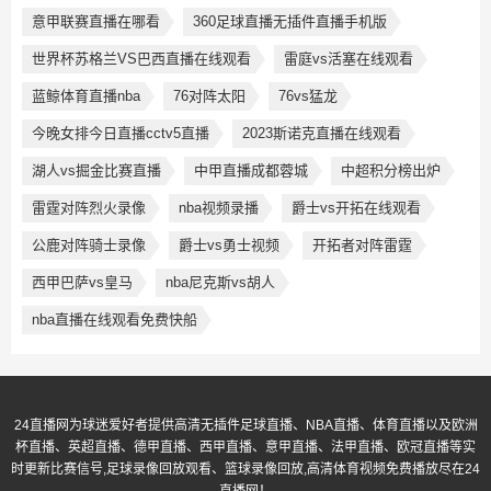
意甲联赛直播在哪看
360足球直播无插件直播手机版
世界杯苏格兰VS巴西直播在线观看
雷庭vs活塞在线观看
蓝鲸体育直播nba
76对阵太阳
76vs猛龙
今晚女排今日直播cctv5直播
2023斯诺克直播在线观看
湖人vs掘金比赛直播
中甲直播成都蓉城
中超积分榜出炉
雷霆对阵烈火录像
nba视频录播
爵士vs开拓在线观看
公鹿对阵骑士录像
爵士vs勇士视频
开拓者对阵雷霆
西甲巴萨vs皇马
nba尼克斯vs胡人
nba直播在线观看免费快船
24直播网为球迷爱好者提供高清无插件足球直播、NBA直播、体育直播以及欧洲
杯直播、英超直播、德甲直播、西甲直播、意甲直播、法甲直播、欧冠直播等实
时更新比赛信号,足球录像回放观看、篮球录像回放,高清体育视频免费播放尽在24