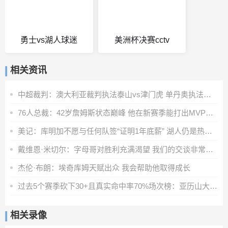
勇士vs湖人球迷
美洲杯决赛cctv
相关资讯
中超裁判：澳大利亚裁判执法泰山vs津门虎 单丹奥执法辽宁德比
76人总裁：42岁詹姆斯状态巅峰 他在新赛季能打出MVP级别的表现
美记：库明加不愿与任何队签“证明1年底薪” 湖人仍是热门下家
戴维恩·米切尔：字母哥对胜利充满渴望 我们的交谈非常融洽
杰伦·布朗：埃奇库姆天赋出众 我会帮助他取得成长
过去5个赛季砍下30+且真实命中率70%场次榜：亚历山大第一
相关录像