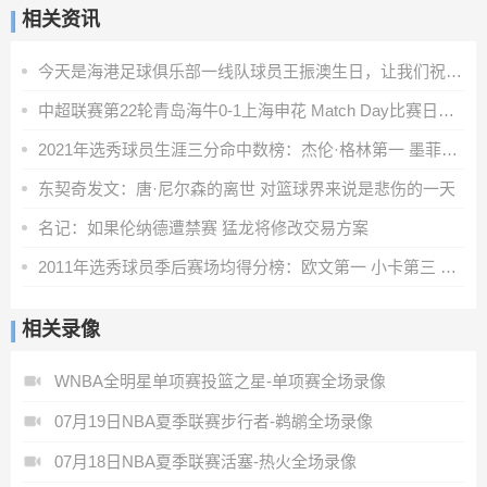
相关资讯
今天是海港足球俱乐部一线队球员王振澳生日，让我们祝他生日快乐
中超联赛第22轮青岛海牛0-1上海申花 Match Day比赛日纪实
2021年选秀球员生涯三分命中数榜：杰伦·格林第一 墨菲第二
东契奇发文：唐·尼尔森的离世 对篮球界来说是悲伤的一天
名记：如果伦纳德遭禁赛 猛龙将修改交易方案
2011年选秀球员季后赛场均得分榜：欧文第一 小卡第三 克莱第六
相关录像
WNBA全明星单项赛投篮之星-单项赛全场录像
07月19日NBA夏季联赛步行者-鹈鹕全场录像
07月18日NBA夏季联赛活塞-热火全场录像