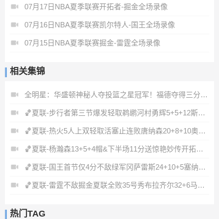
07月17日NBA夏季联赛开拓者-掘金全场录像
07月16日NBA夏季联赛凯尔特人-国王全场录像
07月15日NBA夏季联赛掘金-雷霆全场录像
相关集锦
全明星：华盛顿神秘人夺投篮之星冠军！福德夺得三分大赛冠军！
🏀夏联-步行者第三节爆发轻取鹈鹕河村勇辉5+5+12斯劳森22分
🏀夏联-热火5人上双轻取活塞止连败唐纳森20+8+10奥科里27分
🏀夏联-杨瀚森13+5+4帽&下半场11分送惊艳妙传开拓者力克掘金
🏀夏联-国王首节仅4分不敌绿军冈萨雷斯24+10+5塞纳克10+12
🏀夏联-雷霆不敌掘金夏联全败35号秀布拉齐尔32+6马拉14+7+6
热门TAG