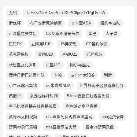
戈绍
TJE857NxRDzgPnrtUX9PC6gcjGYPgL8neW
斯伐杯
布里安斯克迪纳摩
查卡亚ASA
纽约宇宙队
卢森堡竞赛女足
CD艾斯图迪安蒂尔
辛巴
大子弹
巴里FK
立陶宛U16
US弗劳恩
CD圣约尔迪
苏克雷民族
美国U20
卢顿U21
延寿松岛
沃思堡瓦克罗斯
洪堡U21
阿尔马里克
鹿特丹斯巴达青年队
卡帕
古尔本太阳谷
利斯
小牛vs魔术集锦
so米直播NBA
世界杯南美区预选赛比分
蔡振华
女足世界杯时间
51nba直播在线观看免费
皇马比赛直播在线直播观看
利物浦对皇马直播
黄蜂vs太阳视频
nba直播免费观看直播篮网
nba免费录像
篮网vs勇气集锦
nba直播网站火箭
掘金vs篮网录像