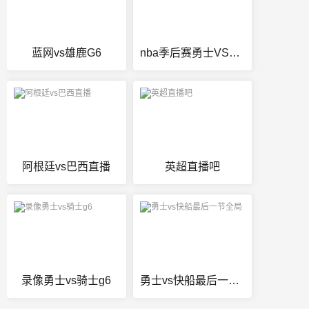
蓝网vs雄鹿G6
nba季后赛勇士VS灰熊腾讯
阿根廷vs巴西直播
英超直播吧
录像勇士vs骑士g6
勇士vs快船最后一节全局