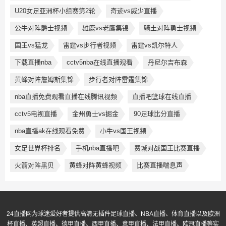
U20女足亚洲杯小组赛第2轮
奇迹vs威少直播
公牛对阵爵士视频
雄鹿vs老鹰集锦
骑土对阵勇士视频
国王vs猛龙
雷霆vs步行者视频
雷霆vs凯尔特人
下载直播nba
cctv5nba在线直播观看
丹尼尔吉布森
黄蜂对阵詹姆斯集锦
步行者对阵雷霆集锦
nba直播免费观看直播在线腾讯视频
直播吧篮球在线直播
cctv5电视直播
金州勇士vs掘金
90足球比分直播
nba直播ak在线观看免费
小牛vs国王视频
女足世界杯排名
手机nba直播吧
费城对战国王比赛直播
火箭对阵黑贝
黄蜂对阵黄蜂视频
比赛直播喘息声
24直播网为球迷爱好者提供高清无插件足球直播、NBA直播、体育直播以及欧洲
杯直播、英超直播、德甲直播、西甲直播、意甲直播、法甲直播、欧冠直播等实