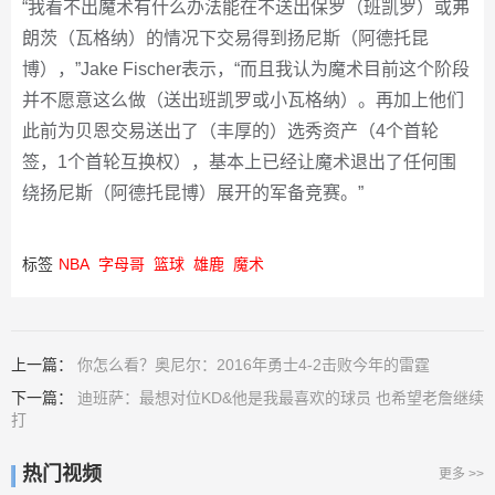
“我看不出魔术有什么办法能在不送出保罗（班凯罗）或弗
朗茨（瓦格纳）的情况下交易得到扬尼斯（阿德托昆
博），”Jake Fischer表示，“而且我认为魔术目前这个阶段
并不愿意这么做（送出班凯罗或小瓦格纳）。再加上他们
此前为贝恩交易送出了（丰厚的）选秀资产（4个首轮
签，1个首轮互换权），基本上已经让魔术退出了任何围
绕扬尼斯（阿德托昆博）展开的军备竞赛。”
标签
NBA
字母哥
篮球
雄鹿
魔术
上一篇：
你怎么看？奥尼尔：2016年勇士4-2击败今年的雷霆
下一篇：
迪班萨：最想对位KD&他是我最喜欢的球员 也希望老詹继续
打
热门视频
更多 >>