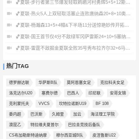
🏀夏联-步行者第三节爆发轻取鹈鹕河村勇辉5+5+12斯劳森22分
🏀夏联-热火5人上双轻取活塞止连败唐纳森20+8+10奥科里27分
🏀夏联-杨瀚森13+5+4帽&下半场11分送惊艳妙传开拓者力克掘金
🏀夏联-国王首节仅4分不敌绿军冈萨雷斯24+10+5塞纳克10+12
🏀夏联-雷霆不敌掘金夏联全败35号秀布拉齐尔32+6马拉14+7+6
热门TAG
德罗赫达联
华萨斯B队
莫阿恩塞女足
克拉科夫女足
洛克达尔U20
塞费尔德
巴西人
印尼联
安哥女锦
克利蒙托夫
VVCS
坎特拉诺斯U19
BF 108
委内超
巴沃斯
久姆里
加云
海法理工学院
澳昆乙
特拉维夫夏普尔
巴拉圭竞技后备队
CS布加勒斯特迪纳摩
穆尔西亚城B队
皮涅鲁斯U22