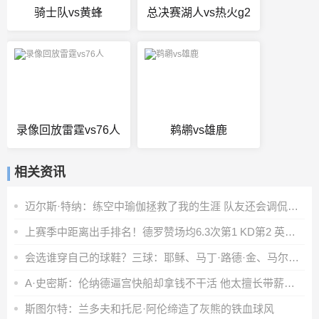
骑士队vs黄蜂
总决赛湖人vs热火g2
录像回放雷霆vs76人
鹈鹕vs雄鹿
相关资讯
迈尔斯·特纳：练空中瑜伽拯救了我的生涯 队友还会调侃我练这个
上赛季中距离出手排名！德罗赞场均6.3次第1 KD第2 英格拉姆第3
会选谁穿自己的球鞋？三球：耶稣、马丁·路德·金、马尔科姆·X
A·史密斯：伦纳德逼宫快船却拿钱不干活 他太擅长带薪休假了
斯图尔特：兰多夫和托尼·阿伦缔造了灰熊的铁血球风