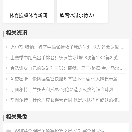
体育搜狐体育新闻
篮网vs凯尔特人中文集锦
相关资讯
迈尔斯·特纳：练空中瑜伽拯救了我的生涯 队友还会调侃我练这个
上赛季中距离出手排名！德罗赞场均6.3次第1 KD第2 英格拉姆第3
会选谁穿自己的球鞋？三球：耶稣、马丁·路德·金、马尔科姆·X
A·史密斯：伦纳德逼宫快船却拿钱不干活 他太擅长带薪休假了
斯图尔特：兰多夫和托尼·阿伦缔造了灰熊的铁血球风
斯图尔特：杜伦理应获得大合同 他是球队不可或缺的核心拼图
相关录像
WNBA全明星单项赛投篮之星-单项赛全场录像