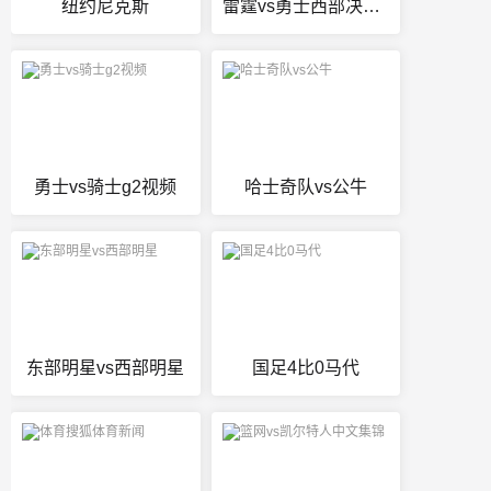
纽约尼克斯
雷霆vs勇士西部决赛3
勇士vs骑士g2视频
哈士奇队vs公牛
东部明星vs西部明星
国足4比0马代