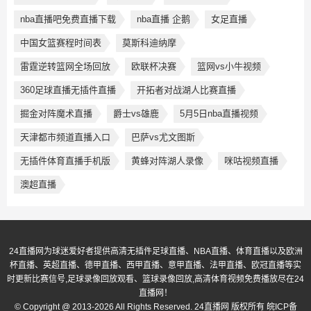
nba直播吧免费直播下载
nba直播 企鹅
女足直播
中国女篮赛程时间表
莫斯科迪纳摩
雷霆逆转篮网全场回放
欧联杯决赛
篮网vs小牛视频
360足球直播无插件直播
开拓者对战湖人比赛直播
掘金对阵魔术直播
爵士vs雄鹿
5月5日nba直播视频
天津都市频道直播入口
巴萨vs尤文图斯
无插件体育直播手机版
黄蜂对阵湖人录像
咪咕视频直播
澳超直播
24直播网为球迷爱好者提供高清无插件足球直播、NBA直播、体育直播以及欧洲
杯直播、英超直播、德甲直播、西甲直播、意甲直播、法甲直播、欧冠直播等实
时更新比赛信号,足球录像回放观看、篮球录像回放,高清体育视频免费播放尽在24
直播网！
© Copyright @ 2013-2026 All Rights Reserved. 24直播网 版权所有
皖ICP备