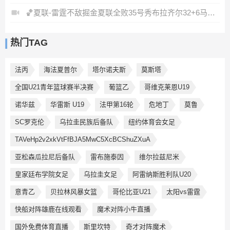
🏀夏联-雷霆不敌掘金夏联全败35号秀布拉齐尔32+6马拉14+7+6
热门TAG
法丙
海法夏普尔
塔尔诺夫斯
莫斯塔
全国U21青年篮球赛半决赛
葡篮乙
哥维克莱恩U19
诺华兹
华雷斯 U19
法甲第16轮
危地丁
莫鲁
SC罗克伦
乌拉圭民族后备队
纽约体育会女足
TAVeHp2v2xkVtFfBJA5MwC5XcBCShuZXuA
亚松森瓜拉尼后备队
雷布施泰因
维尔拉兹尼米
皇家廷布学院女足
乌拉圭女足
阿雷纳斯胜利队U20
意青乙
贝拉林风暴女篮
哥伦比亚U21
太阳vs雷霆
快船对阵雄鹿在线观看
魔术对阵小牛直播
国外免费体育直播
斯里坎特
奇才对阵魔术