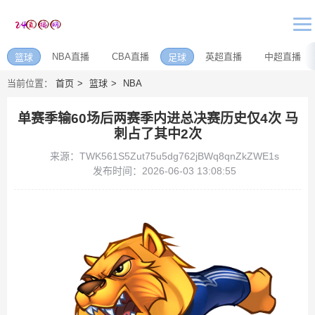
NBA直播
CBA直播
英超直播
中超直播
篮球
足球
当前位置：
首页
篮球
NBA
单赛季输60场后两赛季内进总决赛历史仅4次 马
刺占了其中2次
来源：TWK561S5Zut75u5dg762jBWq8qnZkZWE1s
发布时间：2026-06-03 13:08:55