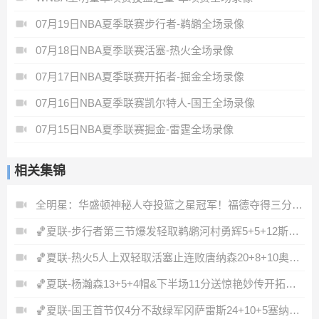
07月19日NBA夏季联赛步行者-鹈鹕全场录像
07月18日NBA夏季联赛活塞-热火全场录像
07月17日NBA夏季联赛开拓者-掘金全场录像
07月16日NBA夏季联赛凯尔特人-国王全场录像
07月15日NBA夏季联赛掘金-雷霆全场录像
相关集锦
全明星：华盛顿神秘人夺投篮之星冠军！福德夺得三分大赛冠军！
🏀夏联-步行者第三节爆发轻取鹈鹕河村勇辉5+5+12斯劳森22分
🏀夏联-热火5人上双轻取活塞止连败唐纳森20+8+10奥科里27分
🏀夏联-杨瀚森13+5+4帽&下半场11分送惊艳妙传开拓者力克掘金
🏀夏联-国王首节仅4分不敌绿军冈萨雷斯24+10+5塞纳克10+12