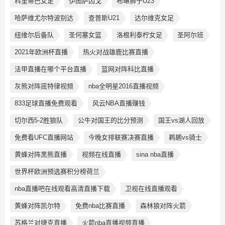
科里蒂巴女足
伊图萨因戈
布琳狮子U23
哈萨维尤尔特波别达
查普斯U21
达尔维克女足
纽维尔后备队
圣何塞女篮
洛根利泰柠女足
圣阿尔班
2021年欧洲杯直播
热火对战雄鹿比赛直播
法甲直播在哪个平台直播
篮网对阵科比直播
灰熊对阵底特律视频
nba全明星2016直播视频
833足球直播免费观看
风云NBA直播赚钱
切尔西5-2胜狼队
公牛对国王的比分预测
国王vs湖人回放
免费看UFC直播网站
今晚女排联赛决赛直播
鹈鹕vs骑士
黄蜂对阵黑熊直播
视频在线直播
sina nba直播
世界杯欧洲预选赛积分榜荷兰
nba直播吧在线观看高清直播下载
卫视在线直播观看
黄蜂对阵凯尔特
免费nba比赛直播
森林狼对阵火箭
苏格兰对捷克直播
火箭nba直播视频直播