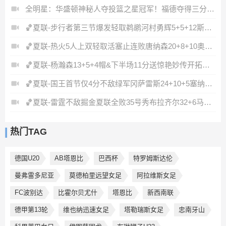
全明星：华盛顿神秘人夺投篮之星冠军！福德夺得三分大赛冠军！
🏀夏联-步行者第三节爆发轻取鹈鹕河村勇辉5+5+12斯劳森22分
🏀夏联-热火5人上双轻取活塞止连败唐纳森20+8+10奥科里27分
🏀夏联-杨瀚森13+5+4帽&下半场11分送惊艳妙传开拓者力克掘金
🏀夏联-国王首节仅4分不敌绿军冈萨雷斯24+10+5塞纳克10+12
🏀夏联-雷霆不敌掘金夏联全败35号秀布拉齐尔32+6马拉14+7+6
热门TAG
德国U20
AB塔恩比
巴西杯
特罗姆斯达伦
曼弗雷多尼亚
莫德柏里远望女足
阿拉维斯女足
FC波别达
比霍尔贝尤什
塔恩比
新西南联
德甲第13轮
维也纳迅速女足
塔勒瑞斯女足
忠南牙山