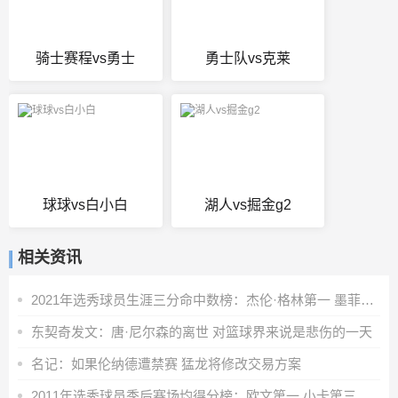
骑士赛程vs勇士
勇士队vs克莱
球球vs白小白
湖人vs掘金g2
相关资讯
2021年选秀球员生涯三分命中数榜：杰伦·格林第一 墨菲第二
东契奇发文：唐·尼尔森的离世 对篮球界来说是悲伤的一天
名记：如果伦纳德遭禁赛 猛龙将修改交易方案
2011年选秀球员季后赛场均得分榜：欧文第一 小卡第三 克莱第六