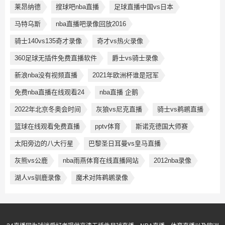
莱昂纳德
搜球吧nba直播
足球直播中国vs日本
马特乌斯
nba直播吧录像回放2016
骑士140vs135奇才录像
奇才vs热火录像
360足球无插件免费直播软件
爵士vs骑士录像
新浪nba没有视频直播
2021年欧洲杯谁是冠军
免费nba直播在线观看24
nba直播 企鹅
2022年北京冬奥会时间
灰狼vs尼克直播
骑士vs鹈鹕直播
篮球在线观看免费直播
pptv体育
斯诺克德国大师赛
太阳旁边的八大行星
巴黎圣日耳曼vs皇马直播
灰熊vs公鹿
nba雨燕体育在线直播网站
2012nba录像
湖人vs驯鹿录像
魔术对阵鹈鹕录像