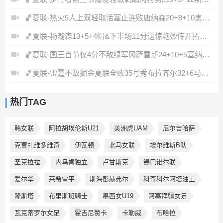
🏀夏联-热火5人上双轻取活塞止连败唐纳森20+8+10奥科里27分
🏀夏联-杨瀚森13+5+4帽&下半场11分送惊艳妙传开拓者力克掘金
🏀夏联-国王首节仅4分不敌绿军冈萨雷斯24+10+5塞纳克10+12
🏀夏联-雷霆不敌掘金夏联全败35号秀布拉齐尔32+6马拉14+7+6
热门TAG
韩女联
阿拉胡埃伦斯U21
美洲虎UAM
尼尔吉哈萨
克贾扎维多维奇
伊瓦顿
北马女联
埃尔维斯B队
圣克拉拉
内乌肯独立
卢甘斯克
锡巴诺尔联
爱尔华
莱希雷平
斯海彭赫弗尔
科奇科尔阿塔油工
隆斯塔
布里斯班骑士
墨西女U19
阿塞拜疆女足
瓦克蒂罗尔女足
霍吉尼赞卡
卡勒威
布哈拉