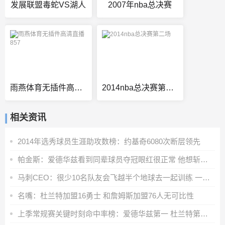
发展联盟毒蛇VS湖人
2007年nba总决赛
雨燕体育无插件高清直播857
2014nba总决赛第二场
相关资讯
2014年选秀球员生涯助攻数榜：约基奇6080次断层领先
帕金斯：爱德华兹看到同辈球员夺冠眼红很正常 他想斩获更多荣誉
马刺CEO：很少10名队友会飞越半个地球去一起训练 一切都因为文班
名嘴：杜兰特加盟16勇士 和詹姆斯加盟76人无可比性
上季常规赛关键时刻命中率榜：爱德华兹第一 杜兰特第二 SGA第五