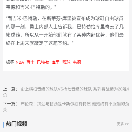
韦德和吉米·巴特勒的。”
“而吉米·巴特勒，在斯蒂芬·库里被宣布成为球鞋自由球员
的那一刻，勇士内部人士告诉我，巴特勒给库里寄去了几
箱球鞋，所以从一开始他们就有了某种内部优势，他们最
终在上周末就敲定了这笔签约。”
标签
NBA
勇士
巴特勒
库里
篮球
韦德
上一篇：
史上横扫晋级的球队VS抢七晋级的球队 系列赛战绩为20胜4
负
下一篇：
布伦森：拼劲与韧劲是卡斯尔独有特质 他始终有不服输的劲
头
热门视频
更多 >>